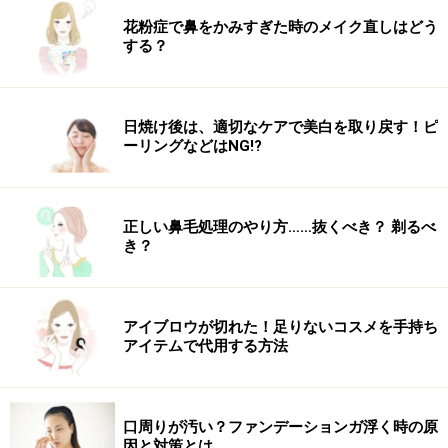
また、全ての方への有効性を保証するものではありません。
花粉症で鼻をかみすぎた時のメイク直しはどう
する？
次のページへ
1
/
2
日焼け後は、適切なケアで美白を取り戻す！ピ
ーリングなどはNG!?
正しい鼻毛処理のやり方……抜くべき？ 剃るべ
き？
アイブロウが切れた！足りないコスメを手持ち
アイテムで代用する方法
口周りが汚い？ファンデーションガ浮く時の原
因と対策とは