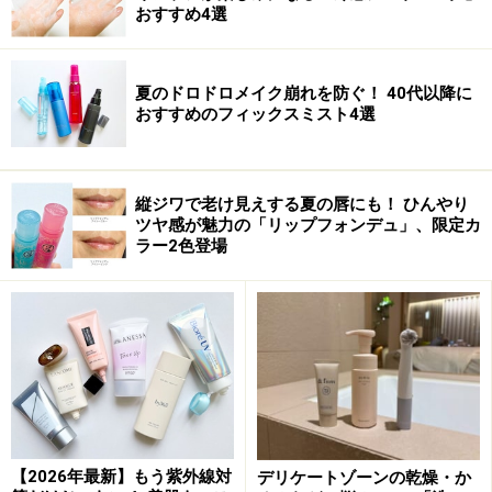
おすすめ4選
夏のドロドロメイク崩れを防ぐ！ 40代以降に
おすすめのフィックスミスト4選
【商品お問合せ先】
シュウ ウエムラ
03-6911-8560
縦ジワで老け見えする夏の唇にも！ ひんやり
商品詳細はコチラ
ツヤ感が魅力の「リップフォンデュ」、限定カ
ラー2色登場
この商品についてのクチコミを書く・読む
肌のアラを自然にカバーし上質なセミマッ
ト肌に
ファンデとは思えない肌当たりのやさしさ
が自慢
【2026年最新】もう紫外線対
デリケートゾーンの乾燥・か