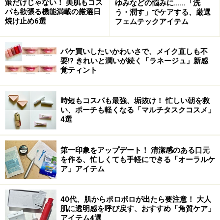
策だけじゃない！ 美肌もコス
ゆみなどの悩みに……「洗
パも欲張る機能満載の厳選日
う・潤す」でケアする、厳選
ルナソル モデリングウォーターリクイド
焼け止め6選
フェムテックアイテム
ファンデーション 25ml \5,250(税込)
パケ買いしたいかわいさで、メイク直しも不
要!? きれいと潤いが続く「ラネージュ」新感
覚ティント
時短もコスパも最強、垢抜け！ 忙しい朝を救
い、ポーチも軽くなる「マルチタスクコスメ」
4選
第一印象をアップデート！ 清潔感のある口元
を作る、忙しくても手軽にできる「オーラルケ
ア」アイテム
40代、肌からポロポロが出たら要注意！ 大人
人気のファンデの進化バージョン。水分がたっぷりと含
肌に透明感を呼び戻す、おすすめ「角質ケア」
まれているからのびもバツグンで、みずみずしく、つる
アイテム4選