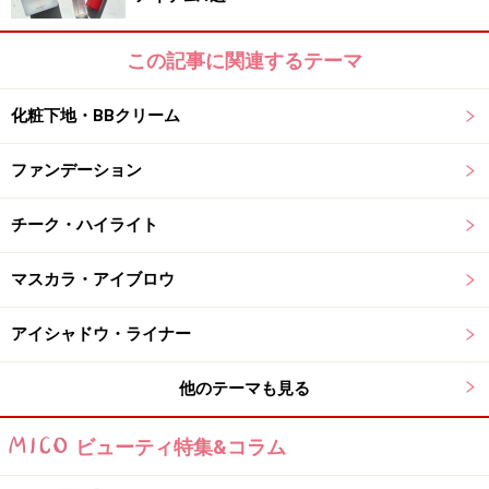
つるっとしたテクスチャーは、ファンデとは思えない肌
当たり。それでいて肌のアラを自然にカバーし、ツヤ感
この記事に関連するテーマ
のあるセミマットな肌に仕上がります。うるおいをキー
プしながらくすみを感じないほど、崩れが気にならない
化粧下地・BBクリーム
のも◎。
ファンデーション
【商品お問合せ先】
カネボウ化粧品
0120-518-520
チーク・ハイライト
商品詳細はコチラ
マスカラ・アイブロウ
この商品についてのクチコミを書く・読む
アイシャドウ・ライナー
まだまだある！ 2月発売のリキッドファンデはコチラ
他のテーマも見る
※記事内容は執筆時点のものです。最新の内容をご確認くださ
い。
※個人の体質、また、誤った方法による実践に起因して肌荒れや
ビューティ特集&コラム
不調を引き起こす場合があります。実践の際には、必ず自身の体
質及び健康状態を十分に考慮し、正しい方法で行ってください。