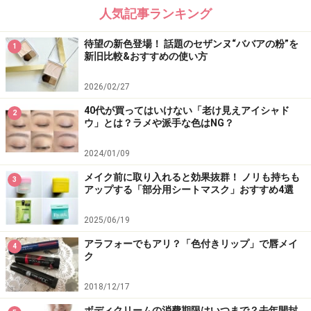
人気記事ランキング
待望の新色登場！ 話題のセザンヌ“ババアの粉”を
1
新旧比較&おすすめの使い方
2026/02/27
40代が買ってはいけない「老け見えアイシャド
2
ウ」とは？ラメや派手な色はNG？
2024/01/09
メイク前に取り入れると効果抜群！ ノリも持ちも
3
アップする「部分用シートマスク」おすすめ4選
2025/06/19
アラフォーでもアリ？「色付きリップ」で唇メイ
4
ク
2018/12/17
ボディクリームの消費期限はいつまで？去年開封