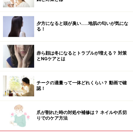
夕方になると頭が臭い……地肌の匂いが気にな
る！
赤ら顔は冬になるとトラブルが増える？ 対策
とNGケアとは
チークの適量って一体どれくらい？ 動画で確
認！
爪が割れた時の対処や補修は？ ネイルや爪切
りでのケア方法