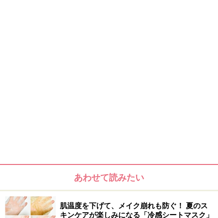
シュウ ウエムラ フルイド ファンデーション 27ml
\4,725(税込)
昨年秋に発売された「クリーム ファンデーション」のリ
キッドタイプ。つけているの忘れるほど肌への圧迫感が
なく、肌にピタッとフィットする心地よい感触がたまり
ません。ブラシやスポンジを使い、骨格に合わせたオリ
ジナルのテクニックを使えば、ほどよいカバー力で自然
な肌に。また14色とカラー展開も豊富なので、ぴったり
の色味を簡単にチョイスできそうです。
あわせて読みたい
肌温度を下げて、メイク崩れも防ぐ！ 夏のス
キンケアが楽しみになる「冷感シートマスク」