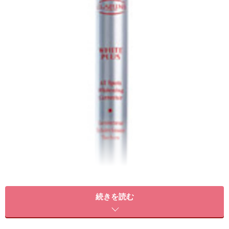
クラランス ホワイト-プラス オール スポッツ コレクタ
続きを読む
ー
10ml ￥8,400(税込) <医薬部外品>