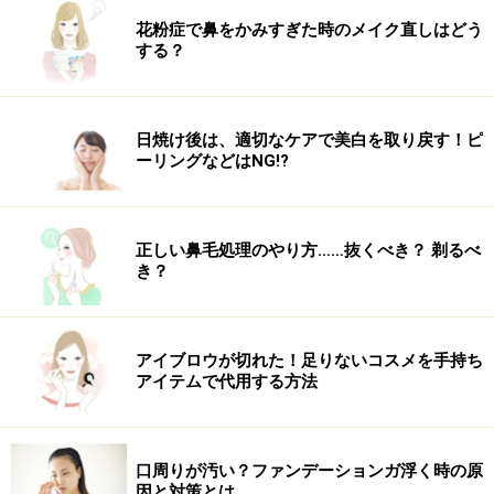
ゲラン パーフェクト <ホワイト C スポットピ
花粉症で鼻をかみすぎた時のメイク直しはどう
する？
ール ホワイトニング コンセントレイト
4.5ml ￥7,350(税込) <医薬部外品>
ピールオフタイプのユニークなスポッツ美白アイテムで
日焼け後は、適切なケアで美白を取り戻す！ピ
す。フタについたヘラでジェルをシミの気になる部分に
ーリングなどはNG!?
のばし、ジェルが乾き、薄い膜になったら、シミを取り
除くように膜をはがすというもの。ひんやりと冷たい感
触が心地よく、肌にピタッと密着するので、薄い膜をは
正しい鼻毛処理のやり方……抜くべき？ 剃るべ
がすとシミもはがれ落ちるような感覚に。またシミの周
き？
りにも透明感が出てきて、美白成分が肌に浸透している
のを実感できます。
アイブロウが切れた！足りないコスメを手持ち
アイテムで代用する方法
【商品お問合せ先】
ゲラン
0120-140-677
商品詳細はコチラ
口周りが汚い？ファンデーションガ浮く時の原
この商品についてのクチコミを書く・読む
因と対策とは