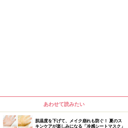
シミが薄くなったとの声も高く、リピーターも多い逸品
です。ペンの形をしたロールオンタイプで、洗顔直後に
シミの部分にコロコロと直接塗るだけと使い方もお手軽
なのも人気の秘密。殺菌・消炎にも優れているので、シ
ミだけでなく吹き出物やニキビ跡にも効果を発揮しま
す。夜のお手入れで気になる部分にひと塗りするだけ
で、翌朝には赤みがおさまっています。
【商品お問合せ先】
クラランス
03-3470-8545
商品詳細はコチラ
この商品についてのクチコミを書く・読む
あわせて読みたい
肌温度を下げて、メイク崩れも防ぐ！ 夏のス
キンケアが楽しみになる「冷感シートマスク」