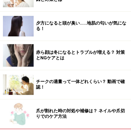
※記事内容は執筆時点のものです。最新の内容をご確認くださ
夕方になると頭が臭い……地肌の匂いが気にな
い。
る！
※個人の体質、また、誤った方法による実践に起因して肌荒れや
不調を引き起こす場合があります。実践の際には、必ず自身の体
質及び健康状態を十分に考慮し、正しい方法で行ってください。
また、全ての方への有効性を保証するものではありません。
赤ら顔は冬になるとトラブルが増える？ 対策
とNGケアとは
【編集部おすすめの購入サイト】
Amazonで化粧品・コスメをチェック！
チークの適量って一体どれくらい？ 動画で確
認！
楽天市場で人気のコスメをチェック！
爪が割れた時の対処や補修は？ ネイルや爪切
りでのケア方法