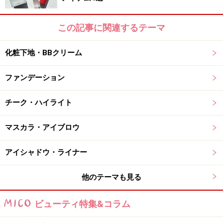
しているのを実感できます。ファンデやコンシーラーで
もカバーできないシミやニキビ跡も使い続けることで、
この記事に関連するテーマ
目立たなくなくなるほど、効果は確実。吹き出物やニキ
ビになりそうな所に予防をかねて塗るのも◎。洗顔後の
化粧下地・BBクリーム
肌に塗り、指で軽くなじませるようにして使用します。
ファンデーション
【商品お問合せ先】
イプサ
0120-523-543
チーク・ハイライト
商品詳細はコチラ
マスカラ・アイブロウ
この商品についてのクチコミを書く・読む
アイシャドウ・ライナー
他のテーマも見る
肌に美白成分をじんわり浸透させ薄い膜状
になったジェルでシミを根こそぎオフ
ビューティ特集&コラム