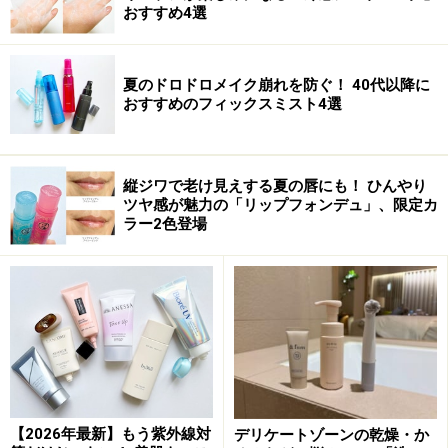
元祖スポッツ美容液シートは1度の使用でも
おすすめ4選
薄くなるほどの実力派
夏のドロドロメイク崩れを防ぐ！ 40代以降に
おすすめのフィックスミスト4選
SK-II ホワイトニングソース クリア スポッツ シー
ト 28セット(4セット×7枚) ￥14,175(税込) <医薬部外
品>
縦ジワで老け見えする夏の唇にも！ ひんやり
美容液をしみ込ませたパッチタイプのスポッル美白の元
ツヤ感が魅力の「リップフォンデュ」、限定カ
祖といえばコレ。パッチがぷるんとした透明なシート
ラー2色登場
で、つけていても恥ずかしくないのも魅力のひとつ。通
常の美容液の12倍の濃縮美容液をシートにたっぷりとし
みこませ10～15分おくと、ピタッと肌にフィットしたシ
ートからジワジワと美容液がしみ込んでいくのを実感で
きます。肌のお手入れの最後に使って下さい。
【商品お問合せ先】
マックス ファクター
0120-021-
【2026年最新】もう紫外線対
デリケートゾーンの乾燥・か
325