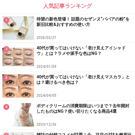
人気記事ランキング
待望の新色登場！ 話題のセザンヌ“ババアの粉”を
1
新旧比較&おすすめの使い方
2026/02/27
40代が買ってはいけない「老け見えアイシャド
2
ウ」とは？ラメや派手な色はNG？
2024/01/09
40代が買ってはいけない「老け見えマスカラ」と
3
は？避けるべき色は？
2024/04/05
ボディクリームの消費期限はいつまで？去年開封
4
したものはNG？使い切りたくなる商品4選
2023/12/26
雑誌の付録コスメが話題！今、注目の3誌を徹底比