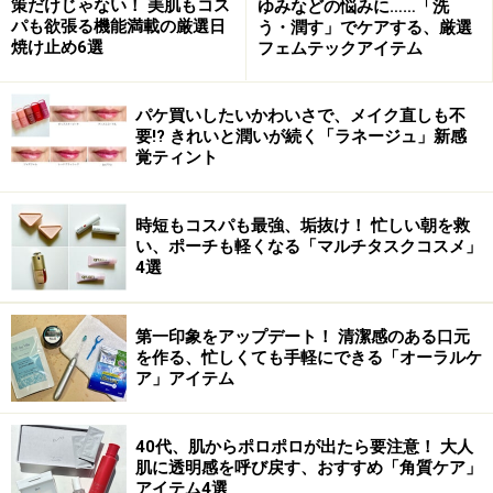
策だけじゃない！ 美肌もコス
ゆみなどの悩みに……「洗
パも欲張る機能満載の厳選日
う・潤す」でケアする、厳選
焼け止め6選
フェムテックアイテム
商品詳細はコチラ
この商品についてのクチコミを書く・読む
パケ買いしたいかわいさで、メイク直しも不
要!? きれいと潤いが続く「ラネージュ」新感
覚ティント
時短もコスパも最強、垢抜け！ 忙しい朝を救
洗顔直後の肌にコロコロ塗るだけのカバー
い、ポーチも軽くなる「マルチタスクコスメ」
4選
しきれなかったシミ専用美容液
第一印象をアップデート！ 清潔感のある口元
イプサ エッセンス ホワイトニング ディープス
を作る、忙しくても手軽にできる「オーラルケ
ポッツ ショット
ア」アイテム
15ml \8,400(税込) <医薬部外品>
こちらもペン状のロールオンタイプの美容液です。さっ
40代、肌からポロポロが出たら要注意！ 大人
肌に透明感を呼び戻す、おすすめ「角質ケア」
ぱりとした使い心地で肌へもスーッとなじみ、肌に浸透
アイテム4選