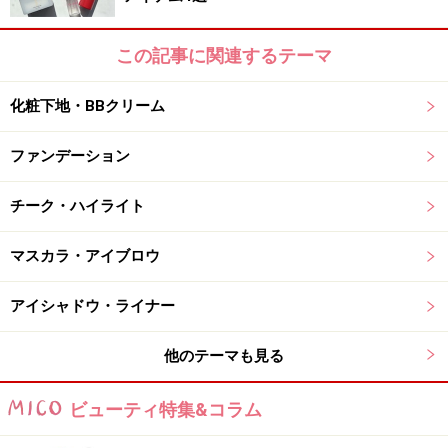
この記事に関連するテーマ
商品詳細はコチラ
この商品についてのクチコミを書く・読む
化粧下地・BBクリーム
ファンデーション
チーク・ハイライト
まぶたにのばしたとたんにクリームからパ
ウダー状に変化しピタッとフィット
マスカラ・アイブロウ
アイシャドウ・ライナー
ソニア リキエル クリーム アイライ
ナー \3,675(税込)
他のテーマも見る
この春リニューアルされたメイクライン「マキアージ
ュ」のアイライナーです。なめらかなクリーム状のアイ
ビューティ特集&コラム
ライナーを携帯の専用ブラシでつけると、まるでペンシ