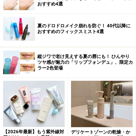
おすすめ4選
【商品お問合せ先】
アウェイク
03-3561-6923
夏のドロドロメイク崩れを防ぐ！ 40代以降に
商品詳細はコチラ
おすすめのフィックスミスト4選
この商品についてのクチコミを書く・読む
縦ジワで老け見えする夏の唇にも！ ひんやり
ツヤ感が魅力の「リップフォンデュ」、限定カ
ラー2色登場
【2026年最新】もう紫外線対
デリケートゾーンの乾燥・か