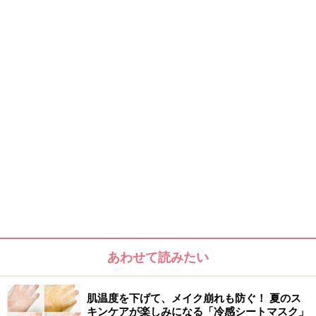
アウェイク ジェムグリント ライナー スターダム
\2,500(税込)
細くコシのある筆で、やわらかいまぶたの上もスッと簡
単に繊細なラインを描くことができます。全5色ともに
パール感があり、発色もきれい。またつけてすぐに乾く
のでにじむ心配もないので、ビギナーの人でも簡単にト
ライできるはず。定番色に飽きた人でも青みがかったパ
あわせて読みたい
ープルや、どんな色にも合わせやすいブロンズブラウン
などもあるので、アイメイクの隠し味になること間違い
肌温度を下げて、メイク崩れも防ぐ！ 夏のス
なしです。
キンケアが楽しみになる「冷感シートマスク」