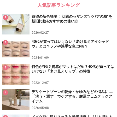
人気記事ランキング
＜関連記事＞
＜「リキッドアイライナーグランプリ」＞
待望の新色登場！ 話題のセザンヌ“ババアの粉”を
1
新旧比較&おすすめの使い方
2026/02/27
※記事内容は執筆時点のものです。最新の内容をご確認くださ
40代が買ってはいけない「老け見えアイシャド
2
い。
ウ」とは？ラメや派手な色はNG？
※個人の体質、また、誤った方法による実践に起因して肌荒れや
不調を引き起こす場合があります。実践の際には、必ず自身の体
2024/01/09
質及び健康状態を十分に考慮し、正しい方法で行ってください。
また、全ての方への有効性を保証するものではありません。
何色がNG？質感がマットはだめ？40代が買っては
3
いけない「老け見えリップ」の特徴
【編集部おすすめの購入サイト】
2023/12/07
デリケートゾーンの乾燥・かゆみなどの悩みに……
4
Amazonで化粧品・コスメをチェック！
「洗う・潤す」でケアする、厳選フェムテックア
イテム
2026/05/08
楽天市場で人気のコスメをチェック！
メイク前に取り入れると効果抜群！ ノリも持ちも