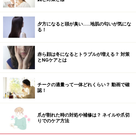
スティラ スマッジ ポット ジェル アイライ
ナー ￥2,940(税込)
夕方になると頭が臭い……地肌の匂いが気にな
みずみずしい輝きのある人気のジェルアイライナーから
る！
シマー感のある限定色が登場です。とてものびのよいジ
ェルタイプで発色もよく、描きやすいです。またぼかす
ことも簡単にできるので、アイシャドーとして使うこと
赤ら顔は冬になるとトラブルが増える？ 対策
も可能。ウォータープルーフ処方で速乾性にも優れてい
とNGケアとは
るので、にじむ心配もなく色ごとに配合されたパールが
女性らしさを演出します。
チークの適量って一体どれくらい？ 動画で確
認！
【商品お問合せ先】
スティラ コスメティックス
03-
5251-3580
爪が割れた時の対処や補修は？ ネイルや爪切
商品詳細はコチラ
りでのケア方法
この商品についてのクチコミを書く・読む