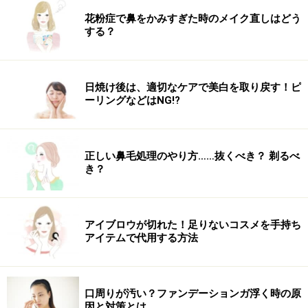
ルでつけているかのようにピタッとフィットして、しっ
花粉症で鼻をかみすぎた時のメイク直しはどう
かりとラインを描くことができます。ウォータープルー
する？
フ処方なので、汗や皮脂にも強く崩れる心配もありませ
ん。
日焼け後は、適切なケアで美白を取り戻す！ピ
ーリングなどはNG!?
【商品お問合せ先】
ソニアリキエル
0120-074-064
商品詳細はコチラ
正しい鼻毛処理のやり方……抜くべき？ 剃るべ
この商品についてのクチコミを書く・読む
き？
アイブロウが切れた！足りないコスメを手持ち
アイテムで代用する方法
人気のジェルアイライナーの新色はシマー
とパールを配合し女性らしさを演出
口周りが汚い？ファンデーションガ浮く時の原
因と対策とは