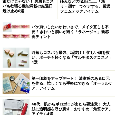
策だけじゃない！ 美肌もコス
ゆみなどの悩みに……「洗
パも欲張る機能満載の厳選日
う・潤す」でケアする、厳選
焼け止め6選
フェムテックアイテム
描いたとたんに乾く速乾性と上品なパール
パケ買いしたいかわいさで、メイク直しも不
感のある絶妙な色味が魅力
要!? きれいと潤いが続く「ラネージュ」新感
覚ティント
コスメデコルテ マニフィーク リキッ
時短もコスパも最強、垢抜け！ 忙しい朝を救
ドアイライナー ￥3,500(税込)
い、ポーチも軽くなる「マルチタスクコスメ」
4選
やわらかい筆先でありながら、細いラインが描けます。
ひいたとたんに乾くので、長時間たっても崩れず、パン
第一印象をアップデート！ 清潔感のある口元
ダ目になる心配もありません。どの色も独特の色味で、
を作る、忙しくても手軽にできる「オーラルケ
ほどよいパール感のある上品かつ絶妙なニュアンスのあ
ア」アイテム
る目元を作ってくれるので、アイシャドウに合わせて何
色も揃えたくなりそうです。
40代、肌からポロポロが出たら要注意！ 大人
肌に透明感を呼び戻す、おすすめ「角質ケア」
アイテム4選
【商品お問合せ先】
コスメデコルテ
03-3273-1676