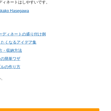
ディネートはしやすいです。
Takako Hasegawa
ーディネートの盛り付け例
したくなるアイデア集
方・収納方法
つの簡単ワザ
ブルの作り方
い。