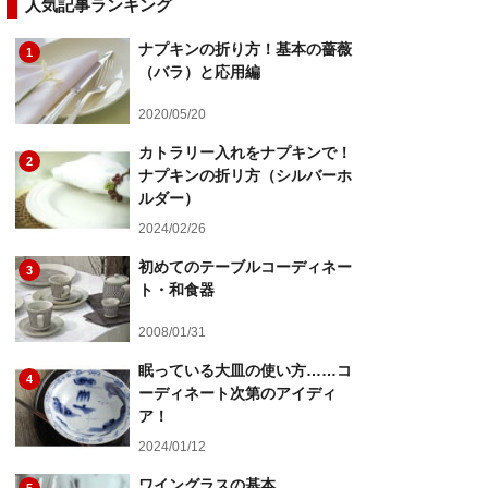
人気記事ランキング
ナプキンの折り方！基本の薔薇
1
（バラ）と応用編
2020/05/20
カトラリー入れをナプキンで！
2
ナプキンの折リ方（シルバーホ
ルダー）
2024/02/26
初めてのテーブルコーディネー
3
ト・和食器
2008/01/31
眠っている大皿の使い方……コ
4
ーディネート次第のアイディ
ア！
2024/01/12
ワイングラスの基本