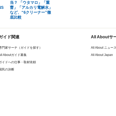
！
当？ 「ウタマロ」「重
S
曹」「アルカリ電解水」
など、“6クリーナー”徹
底比較
ガイド関連
All Abou
専門家サーチ（ガイドを探す）
All About ニュー
All Aboutガイド募集
All About Japan
ガイドへの仕事・取材依頼
国民の決断