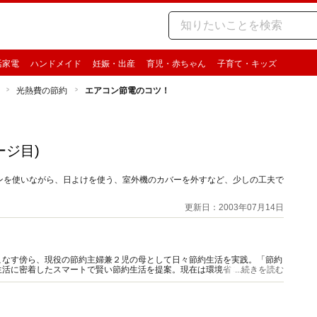
活家電
ハンドメイド
妊娠・出産
育児・赤ちゃん
子育て・キッズ
光熱費の節約
エアコン節電のコツ！
ージ目)
ンを使いながら、日よけを使う、室外機のカバーを外すなど、少しの工夫で
更新日：2003年07月14日
こなす傍ら、現役の節約主婦兼２児の母として日々節約生活を実践。「節約
生活に密着したスマートで賢い節約生活を提案。現在は環境省３Ｒ推進マイ
...続きを読む
す。