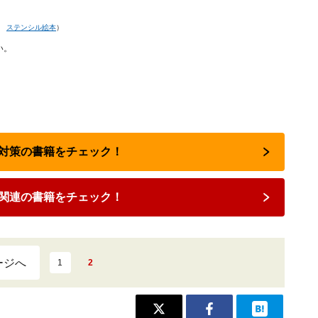
材
ステンシル絵本
）
い。
節約対策の書籍をチェック！
関連の書籍をチェック！
ージへ
1
2