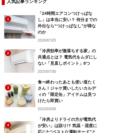
人気記事ランキング
「24時間エアコンつけっぱな
1
し」は本当に安い？ 何分までの
外出なら“つけっぱなし”が得な
のか
2026/07/25
「冷房効率が激落ちする家」の
2
共通点とは？ 電気代をムダにし
ない「見直しポイント」8つ
2025/07/30
食べ終わったあとも使い道たく
3
さん！ジャケ買いしたいカルデ
ィの「限定缶」アイテムは見つ
けたら即買い
2022/03/30
「冷房よりドライの方が電気代
4
が安い」は誤り!? 気温・湿度に
応じた“ベストな運転モード”と