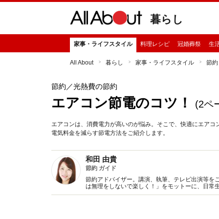
暮らし
家事・ライフスタイル
料理レシピ
冠婚葬祭
生
All About
暮らし
家事・ライフスタイル
節約
節約
／光熱費の節約
エアコン節電のコツ！
(2ペ
エアコンは、消費電力が高いのが悩み。そこで、快適にエアコ
電気料金を減らす節電方法をご紹介します。
和田 由貴
節約 ガイド
節約アドバイザー。講演、執筆、テレビ出演等を
は無理をしないで楽しく！」をモットーに、日常
スター等、環境関連の活動にも多数携わっていま