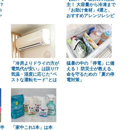
？
主！ 大容量から冷凍まで
つ
「お助け食材」4選と、
か
おすすめアレンジレシピ
「冷房よりドライの方が
猛暑の中の「停電」に備
電気代が安い」は誤り!?
える！ 防災士が教える、
気温・湿度に応じた“ベ
命を守るための「夏の停
ストな運転モード”とは
電対策」
上半
「家中これ1本」は本