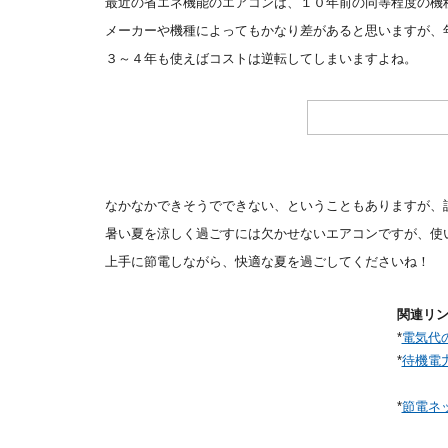
最近の省エネ機能のエアコンは、１０年前の同等程度の機
メーカーや機種によってもかなり差があると思いますが、
３～４年も使えばコストは逆転してしまいますよね。
なかなかできそうでできない、ということもありますが、
暑い夏を涼しく過ごすには欠かせないエアコンですが、使
上手に節電しながら、快適な夏を過ごしてくださいね！
関連リ
*
電気代
*
待機電
*
節電ネ