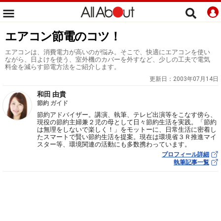
エアコン節電のコツ！
エアコンは、消費電力が高いのが悩み。そこで、快適にエアコンを使い
ながら、日よけを使う、室外機のカバーを外すなど、少しの工夫で電気
料金を減らす節電方法をご紹介します。
更新日：
2003年07月14日
和田 由貴
節約 ガイド
節約アドバイザー。講演、執筆、テレビ出演等をこなす傍ら、
現役の節約主婦兼２児の母として日々節約生活を実践。「節約
は無理をしないで楽しく！」をモットーに、日常生活に密着し
たスマートで賢い節約生活を提案。現在は環境省３Ｒ推進マイ
スター等、環境関連の活動にも多数携わっています。
プロフィール詳細
執筆記事一覧