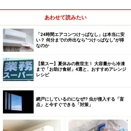
えぎりましょう。
ガラス一枚の窓ならば、レースのカーテン一枚だけでもずいぶんと差
あわせて読みたい
が出ます。
よしずを利用したり、外に打ち水をしたりするのも効果的です。
「24時間エアコンつけっぱなし」は本当に安
また外から帰ってきて、すぐにエアコンのスイッチを入れるのは×。
い？ 何分までの外出なら“つけっぱなし”が得
まず換気をして、部屋の中の熱気を外に出してからエアコンをかけた
なのか
方が、すばやく部屋を冷やすことができます。
【業スー】夏休みの救世主！ 大容量から冷凍
次に室外機です。
まで「お助け食材」4選と、おすすめアレンジ
レシピ
室外機は熱交換をする重要な部分。その室外機が直射日光にさらされ
ていては、十分な熱交換ができず、余計な電気代がかかってしまいま
す。
網戸にしているのになぜ!? 虫が侵入する「盲
直射日光が当たる環境に室外機が置かれている場合は、
室外機の上に
点」と今すぐできる「対策」
日よけ
を作ったり、板をのせるなどの工夫が必要です。
ですが、室外機はカバーなどで覆ってはいけません。
放熱が十分できなくなってしまうので、室外機はカバーで覆ったり、