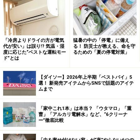
周囲に障害物を置いたりしないようにしましょう。
次はエアコン内部からの節電方法をご紹介します⇒
次ページへ
※記事内容は執筆時点のものです。最新の内容をご確認くださ
い。
「冷房よりドライの方が電気
猛暑の中の「停電」に備え
代が安い」は誤り!? 気温・湿
る！ 防災士が教える、命を守
次のページへ
1
/
2
度に応じた“ベストな運転モー
るための「夏の停電対策」
ド”とは
【ダイソー】2026年上半期「ベストバイ」5
選！ 新発売アイテムからSNSで話題のアイテ
ムまで
「家中これ1本」は本当？ 「ウタマロ」「重
曹」「アルカリ電解水」など、“6クリーナ
ー”徹底比較