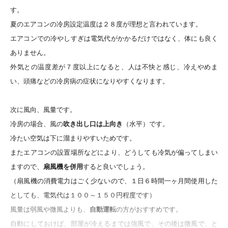
す。
夏のエアコンの冷房設定温度は２８度が理想と言われています。
エアコンでの冷やしすぎは電気代がかかるだけではなく、体にも良く
ありません。
外気との温度差が７度以上になると、人は不快と感じ、冷えやめま
い、頭痛などの冷房病の症状になりやすくなります。
次に風向、風量です。
冷房の場合、風の
吹き出し口は上向き
（水平）です。
冷たい空気は下に溜まりやすいためです。
またエアコンの設置場所などにより、どうしても冷気が偏ってしまい
ますので、
扇風機を併用
すると良いでしょう。
（扇風機の消費電力はごく少ないので、１日６時間一ヶ月間使用した
としても、電気代は１００～１５０円程度です）
風量は弱風や微風よりも、
自動運転
の方がおすすめです。
自動にしておけば、部屋が冷えるまでは強風で、その後は微風で、と