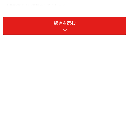
１番効率のよい運転をしてくれます。
弱風や微風にしておくと効率よく部屋が冷えないため、逆に電気代が
かかってしまいます。
続きを読む
●
環境を見直す
当たり前の事ですが、エアコンの吹き出し口のそばやすぐ下を、家具
などで塞がないようにしましょう。
冷気が遮断されてしまい、十分な冷房の効果がなくなってしまいま
す。
そして窓からの熱気を防ぐため、
カーテンやブラインド
で日差しをさ