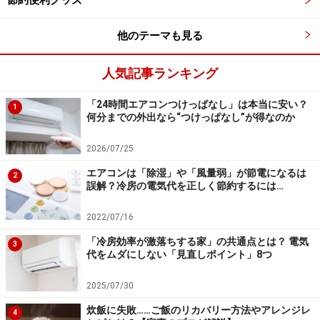
節約便利グッズ
他のテーマも見る
人気記事ランキング
「24時間エアコンつけっぱなし」は本当に安い？
1
何分までの外出なら“つけっぱなし”が得なのか
2026/07/25
エアコンは「除湿」や「風量弱」が節電になるは
2
誤解？冷房の電気代を正しく節約するには…
2022/07/16
「冷房効率が激落ちする家」の共通点とは？ 電気
3
代をムダにしない「見直しポイント」8つ
2025/07/30
炊飯に失敗……ご飯のリカバリー方法やアレンジレ
4