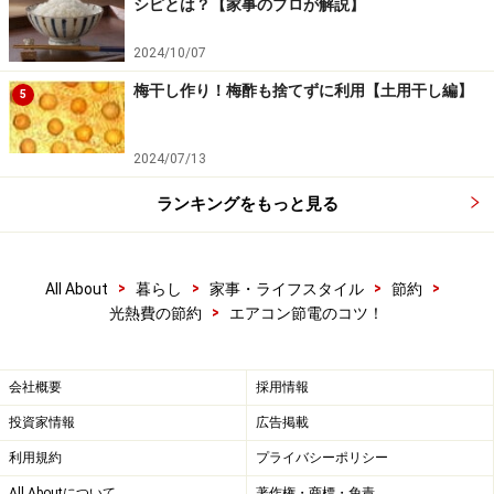
シピとは？【家事のプロが解説】
2024/10/07
梅干し作り！梅酢も捨てずに利用【土用干し編】
5
2024/07/13
ランキングをもっと見る
>
>
>
>
All About
暮らし
家事・ライフスタイル
節約
>
光熱費の節約
エアコン節電のコツ！
会社概要
採用情報
投資家情報
広告掲載
利用規約
プライバシーポリシー
All Aboutについて
著作権・商標・免責