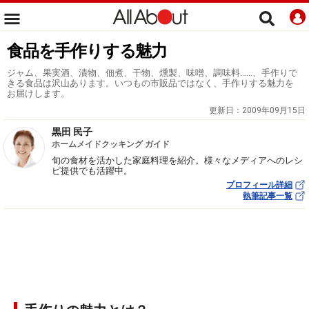
食品を手作りする魅力
ジャム、果実酒、漬物、佃煮、干物、燻製、味噌、調味料……、手作りで
きる食品は沢山あります。いつもの市販品ではなく、手作りする魅力を
お届けします。
更新日：
2009年09月15日
黒田 民子
ホームメイドクッキング ガイド
旬の食材を活かした家庭料理を紹介。様々なメディアへのレシ
ピ提供でも活躍中。
プロフィール詳細
執筆記事一覧