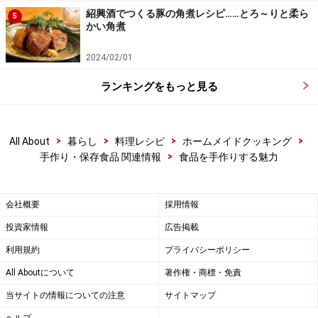
紹興酒でつくる豚の角煮レシピ……とろ～りと柔ら
5
かい角煮
■乳製品
2024/02/01
サラダやサンドイッチに、ピュアな味わいのカッテージ
ランキングをもっと見る
チーズ
生クリームで作る手づくりバター。とても贅沢なバター
>
>
>
>
All About
暮らし
料理レシピ
ホームメイドクッキング
をハンドミキサーで作ることができます。プレーン味の
>
手作り・保存食品 関連情報
食品を手作りする魅力
バターや、ハーブを加えたハーブバターなどオリジナル
バターが楽しめます。そしてカッテージチーズも、牛乳
会社概要
採用情報
とレモンで簡単に作れてピュアな味わいは、サラダやデ
ザートにどうぞ。
投資家情報
広告掲載
利用規約
プライバシーポリシー
■味噌・豆腐・納豆
All Aboutについて
著作権・商標・免責
当サイトの情報についての注意
サイトマップ
かかった時間の分だけ美味しい手作り豆腐
ヘルプ