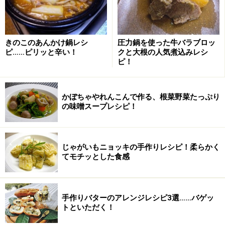
■果実酒・果実酢
きのこのあんかけ鍋レシ
圧力鍋を使った牛バラブロッ
ピ……ピリッと辛い！
クと大根の人気煮込みレシ
はじめての梅酒作りには、ホワイトリカーとクセのない
ピ！
氷砂糖の組み合わせが、失敗も少なくおすすめ
簡単に作れておいしい梅酒は、食前酒として楽しんだ
かぼちゃやれんこんで作る、根菜野菜たっぷり
り、料理の調味料として使用したりと大活躍してくれま
の味噌スープレシピ！
す。春には梅酒やバラのリキュール、秋にはかりん酒や
ざくろ酒など、季節のお酒作りを楽しみましょう。また
酢に果物と氷砂糖でつくるフルーツビネガーは、お酢特
じゃがいもニョッキの手作りレシピ！柔らかく
てモチッとした食感
有の香りと酸味がやわらぎ、まろやかな飲み物になりま
す。
手作りバターのアレンジレシピ3選……バゲッ
■漬物・佃煮
トといただく！