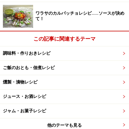
佃煮は、まとめてたくさん作るほうが味よく仕上がるの
ワラサのカルパッチョレシピ……ソースが決め
で、旬のお安いときに作りおきしましょう
て！
手入れをするほどに美味しくなるぬか漬。軽く塩もみで
漬ける一夜漬け。塩分控えめの梅干。山椒の実、葉唐辛
この記事に関連するテーマ
子など野菜で作る佃煮。昆布や海苔の海藻類の佃煮。小
魚や肉類を醤油と砂糖で作る佃煮など、毎日の食卓に欠
調味料・作りおきレシピ
かせない我が家の自慢の一品。お弁当のおかずにも重宝
します。
ご飯のおとも・佃煮レシピ
手作りに慣れてきたら、普段は市販品ですませてしまう
燻製・漬物レシピ
こんな食品も作ってみましょう。
ジュース・お酒レシピ
■干物・燻製
ジャム・お菓子レシピ
あめ色に燻製された手づくりベーコン
他のテーマも見る