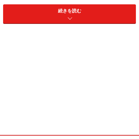
続きを読む
手づくりできる食品はたくさんあります
お店で売られている食品には、家庭でも作れるものが多
くあります。まずは次のような手軽に作れるものからは
じめてみましょう。
■ジャム
でき上がったジャムを、可愛い瓶に詰めて楽しむ食卓