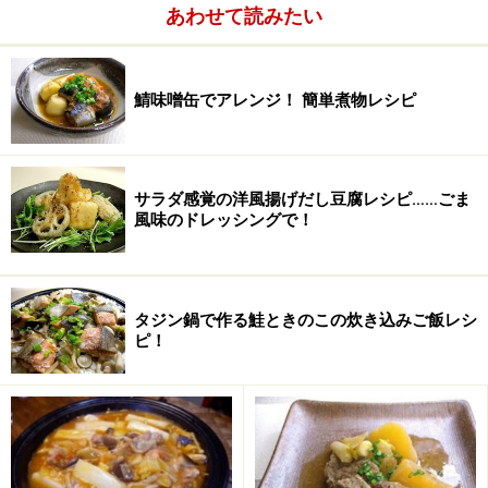
あわせて読みたい
果物をグラニュー糖にまぶしてしばらく置くと、グラニ
ュー糖がしみこみ、果汁が出てきます。それを火にかけ
るとジャムができます。保存性を保つなら砂糖は少し多
鯖味噌缶でアレンジ！ 簡単煮物レシピ
めで、じっくり煮込み。早く食べきるなら砂糖を少なく
して短時間煮込みで、ピュアな味わいを。
サラダ感覚の洋風揚げだし豆腐レシピ……ごま
風味のドレッシングで！
タジン鍋で作る鮭ときのこの炊き込みご飯レシ
ピ！