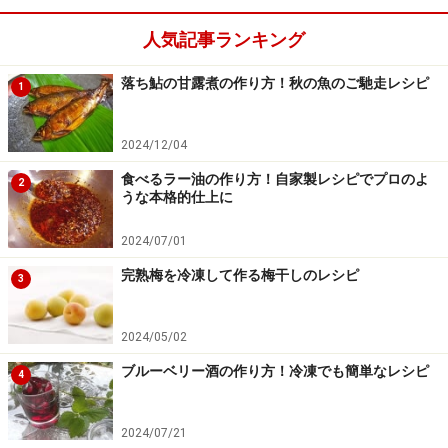
塩水に浸けて乾かして作るアジやサンマの干物やみりん
人気記事ランキング
干し。手づくりならの美味しさですね。最近は脱水シー
トなど便利な手づくりグッズが手に入るようになりまし
落ち鮎の甘露煮の作り方！秋の魚のご馳走レシピ
1
たので、活用してみるのもおすすめです。また、肉や魚
をスパイスと塩で下味を浸けて、チップ材やほうじ茶な
2024/12/04
どで燻す燻製。少し手間はかかりますが、飴色に仕上が
食べるラー油の作り方！自家製レシピでプロのよ
ったベーコンに思わず歓声があがります。燻製道具も工
2
うな本格的仕上に
夫して身近な材料で作ることもできますが、燻製キット
などを手軽に使えるものが多くなりました。
2024/07/01
完熟梅を冷凍して作る梅干しのレシピ
3
■調味料
2024/05/02
柚子と赤唐辛子でつくる赤柚子胡椒
ブルーベリー酒の作り方！冷凍でも簡単なレシピ
4
韓国料理に欠かせないコチュジャンやピリリと辛い柚子
胡椒、焼肉のタレ、ラー油、麺つゆなどの調味料も手作
2024/07/21
りできます。