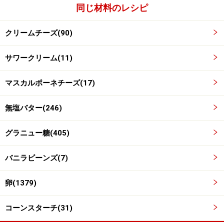
同じ材料のレシピ
クリームチーズ(90)
サワークリーム(11)
溶きほぐした卵を2～3回に分けて加える。
3
マスカルポーネチーズ(17)
溶きほぐした卵を2～3回に分けて加え、ハンドミキサー
でよく混ぜ合わせます。
無塩バター(246)
グラニュー糖(405)
バニラビーンズ(7)
卵(1379)
コーンスターチ(31)