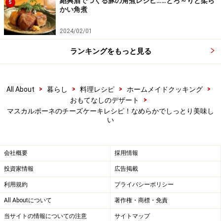
紹興酒でつくる豚の角煮レシピ……とろ～りと柔ら
5
かい角煮
2024/02/01
ランキングをもっと見る
>
>
>
>
All About
暮らし
料理レシピ
ホームメイドクッキング
>
おもてなしのデザート
マスカルポーネのチーズケーキレシピ！なめらかでしっとり美味し
い
会社概要
採用情報
投資家情報
広告掲載
生地を流し入れる。
5
利用規約
プライバシーポリシー
湯せんをするので丸型（セルクル）よりひとまわり大き
All Aboutについて
著作権・商標・免責
い立ち上がりの平皿にオーブンシートを敷き18cmのセル
当サイトの情報についての注意
サイトマップ