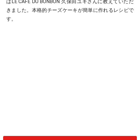
はLE CAFE DU BONBON 久保田ユキさんに教えていただ
きました。本格的チーズケーキが簡単に作れるレシピで
す。
爽やかな酸味のクリームチーズ、生クリームを乳酸発酵