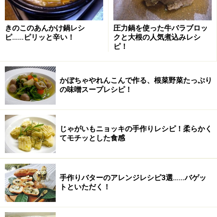
チーズケーキの作り方・手順
きのこのあんかけ鍋レシ
圧力鍋を使った牛バラブロッ
ピ……ピリッと辛い！
クと大根の人気煮込みレシ
■
下準備
ピ！
下準備
1
かぼちゃやれんこんで作る、根菜野菜たっぷり
無塩バターは常温で柔らかくもどし、クリームチーズは
の味噌スープレシピ！
2cmほどに切り分けボウルに入れて常温で柔らかくしま
す。
グラニュー糖、コーンスターチは振っておきます。
じゃがいもニョッキの手作りレシピ！柔らかく
全卵はよく溶きほぐしておきます。
てモチッとした食感
手作りバターのアレンジレシピ3選……バゲッ
トといただく！