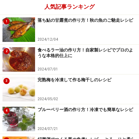
人気記事ランキング
落ち鮎の甘露煮の作り方！秋の魚のご馳走レシピ
1
2024/12/04
食べるラー油の作り方！自家製レシピでプロのよ
2
うな本格的仕上に
2024/07/01
コーンスターチを混ぜ合わせる。
4
完熟梅を冷凍して作る梅干しのレシピ
3
振ったコーンスターチをへらで切るようになめらかに混
ぜ合わせます。
2024/05/02
ブルーベリー酒の作り方！冷凍でも簡単なレシピ
4
2024/07/21