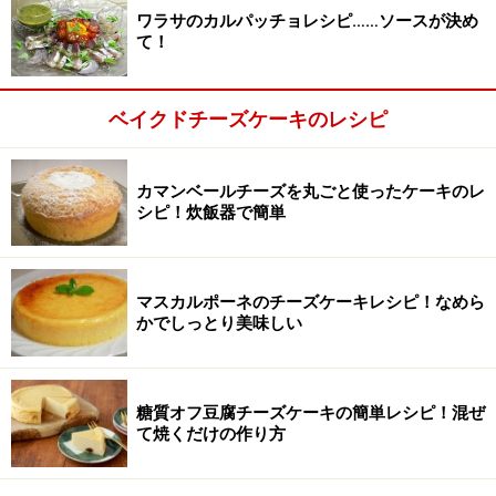
ワラサのカルパッチョレシピ……ソースが決め
て！
ベイクドチーズケーキのレシピ
カマンベールチーズを丸ごと使ったケーキのレ
シピ！炊飯器で簡単
マスカルポーネのチーズケーキレシピ！なめら
かでしっとり美味しい
■
チーズケーキの作り方
混ぜ合わせる。
2
糖質オフ豆腐チーズケーキの簡単レシピ！混ぜ
て焼くだけの作り方
ボウルにクリームチーズ、サワークリーム、マスカルポ
ーネ、バター、ヴァニラビーンズを入れへらで練り合わ