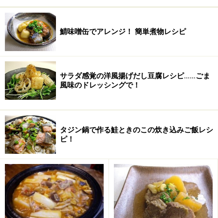
バニラビーンズ
1/2本
鯖味噌缶でアレンジ！ 簡単煮物レシピ
卵
3個（約150g） Mサイズを
使用
コーンスターチ
12g
サラダ感覚の洋風揚げだし豆腐レシピ……ごま
風味のドレッシングで！
タジン鍋で作る鮭ときのこの炊き込みご飯レシ
ピ！