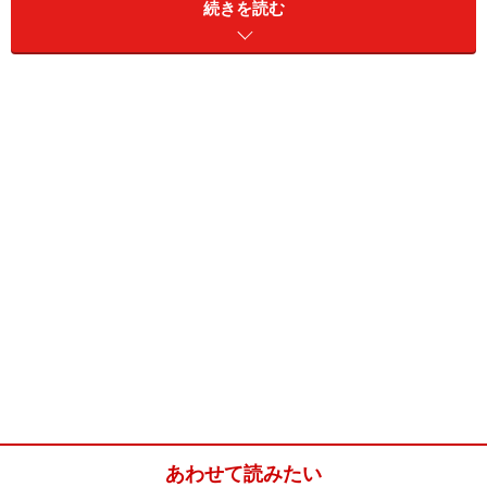
させた風味豊かなサワークリーム、ほのかな甘味とバタ
続きを読む
ーのようなマスカルポーネを合わせて焼いたチーズケー
キ。しっとりなめらかな味わいはどなたにも好まれる最
高のおいしさです。ぜひお楽しみくださいね。
チーズケーキ(18cm丸型1台分)
■
チーズケーキの材料
クリームチーズ
360g
サワークリーム
80g
マスカルポーネチーズ
80g
無塩バター
20g
あわせて読みたい
グラニュー糖
100g