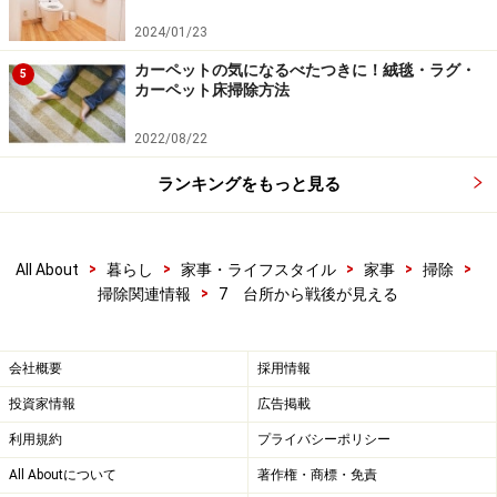
2024/01/23
カーペットの気になるべたつきに！絨毯・ラグ・
5
カーペット床掃除方法
2022/08/22
ランキングをもっと見る
>
>
>
>
>
All About
暮らし
家事・ライフスタイル
家事
掃除
>
掃除関連情報
7 台所から戦後が見える
会社概要
採用情報
投資家情報
広告掲載
利用規約
プライバシーポリシー
All Aboutについて
著作権・商標・免責