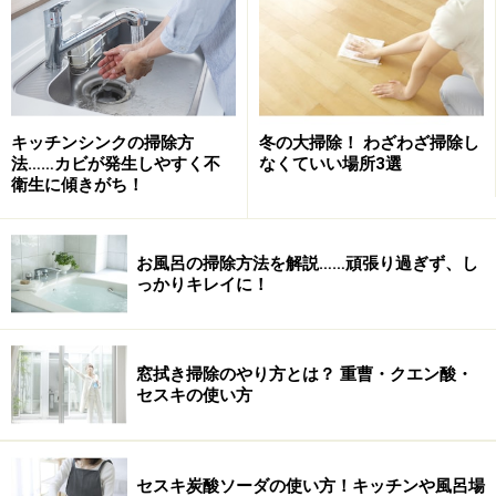
「私たち」は飽かず新しい、憧れの台所を夢見つづける
のだ、多分。
キッチンシンクの掃除方
冬の大掃除！ わざわざ掃除し
6月の住まい本『間取りの手帖』はこちらへ！
法……カビが発生しやすく不
なくていい場所3選
5月の住まい本『収納の本―オレンジページインテリア
衛生に傾きがち！
オレンジページムック』はこちらへ！
4月の住まい本『東京23区 女たちの住宅事情』はこちら
お風呂の掃除方法を解説……頑張り過ぎず、し
へ！
っかりキレイに！
3月の住まい本『Chambres d'enfants ーパリの子供部屋
ー』はこちらへ！
2月の住まい本『楽家』はこちらへ！
窓拭き掃除のやり方とは？ 重曹・クエン酸・
1月の住まい本『ポパイインテリアブック』はこちら
セスキの使い方
へ！
※記事内容は執筆時点のものです。最新の内容をご確認くださ
セスキ炭酸ソーダの使い方！キッチンや風呂場
い。