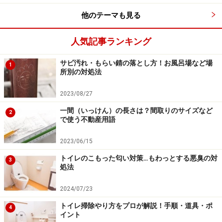
他のテーマも見る
人気記事ランキング
サビ汚れ・もらい錆の落とし方！お風呂場など場
1
所別の対処法
2023/08/27
一間（いっけん）の長さは？間取りのサイズなど
2
で使う不動産用語
2023/06/15
トイレのこもった匂い対策…もわっとする悪臭の対
3
処法
2024/07/23
トイレ掃除やり方をプロが解説！手順・道具・ポ
4
イント