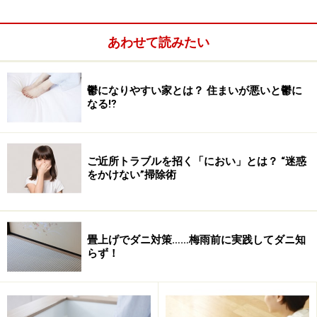
かつての「私たち」である、母や母の母、そのまた母の
あわせて読みたい
世代の女性達を無知だとか愚かだとか娘たちは批判す
る。「だからうちは片付かないのよ！」それはとっても
鬱になりやすい家とは？ 住まいが悪いと鬱に
容易い。
なる⁉
でも忘れてはいけない。「着物を着て、井戸で水を汲
み、毎朝火を熾し、かまどで飯を炊いていた」時代の女
性は、たかが50年前には、普通だった。
ご近所トラブルを招く「におい」とは？ “迷惑
をかけない”掃除術
どんなに豊かになり便利になっても、亡霊のように「ジ
メジメした土間に張り付いていたかつての女性の記憶」
が襲い掛かってくるような気がする。ガス、水道、電気
畳上げでダニ対策……梅雨前に実践してダニ知
を当然として享受し、様ざまな電化製品を並べそのうえ
らず！
「家事」を厭うキモチの根っこは、長い長い女性の歴史
の中に、深ぁく根付いて、おいそれと枯れそうもなく。