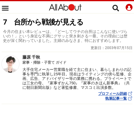
7 台所から戦後が見える
今月の住まい本レビューは、「どーしてウチの台所はこんなに使いづら
いの！」という身近な不満にグサッと突き刺さる一冊。その理由には歴
史が深く関わっていました。主婦のみなさま、特におすすめします。
更新日：
2003年07月15日
藤原 千秋
家事・掃除・子育て ガイド
大手住宅メーカー営業職を経て主に住まい、暮らしまわりの記
事を専門に執筆し25年目。現在はライティングの傍ら監修、企
画、広告、アドバイザリー等の業務に携わる。プライベートで
は三女の母。『家事ずかん750』『家事のきほん新事典』（共
に朝日新聞出版）など著監修書、マスコミ出演多数。
プロフィール詳細
執筆記事一覧