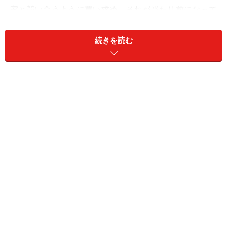
家と競い合うように買い求め、それが当たり前になって
いった時代。
続きを読む
『戦後』から順を追って考えてみれば、「モノが多過ぎ
る」状況に至るのは別段不思議ではなかったように思え
てくる。でも悲しいキモチにもさせられる。片手鍋では
作れない何かのためにフライパンを買い、フライパンで
はできない何かのために中華なべを買い、中華なべでは
できないためにオーブンレンジを買い、オーブンではで
きない何かのために電子レンジを買い……エンドレス？
そして台所はカオスと化していく。「でも、システムキ
ッチンにすればすべての悩みは解消する…」
ほんと？
＊