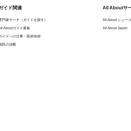
ガイド関連
All Abou
専門家サーチ（ガイドを探す）
All About ニュー
All Aboutガイド募集
All About Japan
ガイドへの仕事・取材依頼
国民の決断