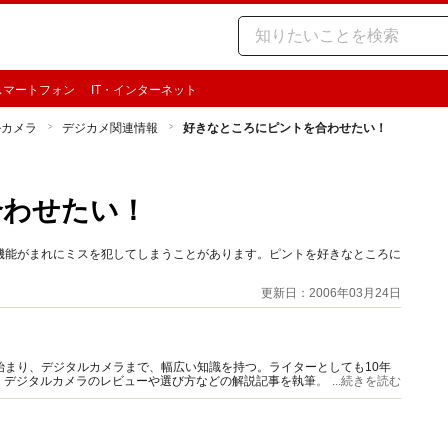
スマートフォン
IT・インターネット
ルカメラ
デジカメ関連情報
好きなところにピントを合わせたい！
合わせたい！
機能がまれにミスを犯してしまうことがあります。ピントを好きなところに
更新日：2006年03月24日
始まり、デジタルカメラまで、幅広い知識を持つ。ライターとしても10年
、デジタルカメラのレビューや選び方などの解説記事を執筆。フィルムカメ
...続きを読む
ォッチし続けている。