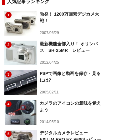
人気記事ランキング
勃発！ 1200万画素デジカメ大
1
戦！
2007/06/29
最新機能全部入り！ オリンパ
2
ス SH-25MR レビュー
2012/04/25
PSPで画像と動画を保存・見る
3
には?
2005/02/11
カメラのアイコンの意味を覚え
4
よう
2014/05/10
デジタルカメラレビュー
5
EXILIM PRO EX-P600レビュー