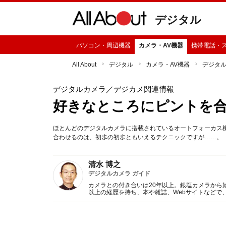
デジタル
パソコン・周辺機器
カメラ・AV機器
携帯電話・
All About
デジタル
カメラ・AV機器
デジタ
デジタルカメラ
／デジカメ関連情報
好きなところにピントを
ほとんどのデジタルカメラに搭載されているオートフォーカス
合わせるのは、初歩の初歩ともいえるテクニックですが……。
清水 博之
デジタルカメラ ガイド
カメラとの付き合いは20年以上。銀塩カメラから
以上の経歴を持ち、本や雑誌、Webサイトなどで
ラの良さもまだまだ捨てがたく、両方の動向をウ