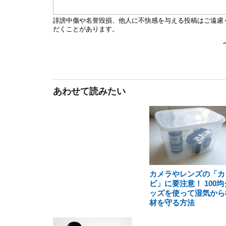
あわせて読みたい
カメラやレンズの「カ
ビ」に要注意！ 100均
ッズを使って湿気から
材を守る方法