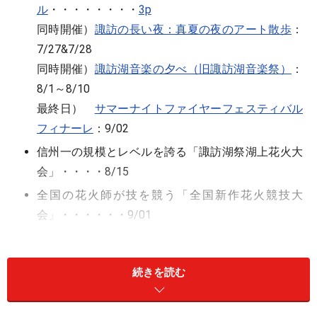
ル
・・・・・・・・
3p
同時開催）
諏訪の長い夜：真夏の夜のアート散歩
：
7/27&7/28
同時開催）
諏訪湖音楽の夕べ（旧諏訪湖音楽祭）
：
8/1～8/10
最終日）
サマーナイトファイヤーフェスティバル
フィナーレ
：9/02
信州一の規模とレベルを誇る「諏訪湖祭湖上花火大
会」・・・・8/15
全国の花火師が技を競う「全国新作花火競技大
会」・・・・・・9/01
を紹介します。
続きを読む
■
諏訪市諏訪湖畔へのアクセス