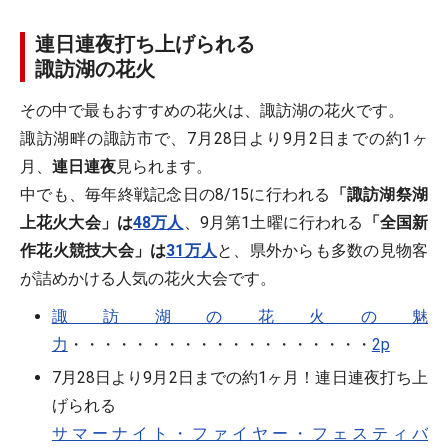
連日連夜打ち上げられる
諏訪湖の花火
その中で最もおすすめの花火は、諏訪湖の花火です。
諏訪湖畔の諏訪市で、7月28日より9月2日までの約1ヶ
月、
連日連夜
見られます。
中でも、毎年終戦記念日の8/15に行われる
「諏訪湖祭湖
上花火大会」は
48万人
、9月第1土曜に行われる
「全国新
作花火競技大会」は
31万人
と、県外からも多数の見物客
が詰めかける人気の花火大会です。
諏訪湖の花火の魅
力
・・・・・・・・・・・・・・・・・・・
2p
7月28日より9月2日までの約1ヶ月！連日連夜打ち上
げられる
サマーナイト・ファイヤー・フェスティバ