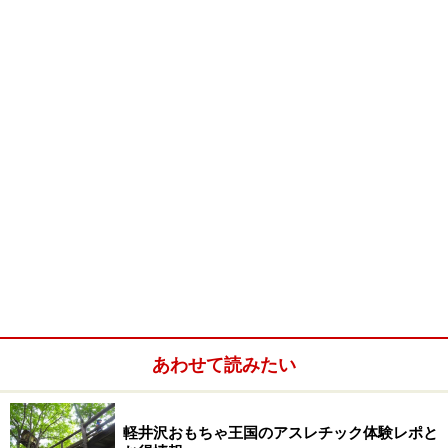
◎
鉄道：JR)中央線上諏訪駅下車西口から徒歩数分
◎
車 ：中央道諏訪インターから15分
◎
Yahoo!地図情報 - 諏訪市 JR)上諏訪駅周辺地図
◎
Yahoo!地図情報 - 諏訪市 諏訪インター周辺地図
続いて次ページで
「諏訪湖の花火の魅力」
を紹介
>>
《
観客数
》：昨年(2006年)のデーター
・平成19年版：07/07/24
※記事内容は執筆時点のものです。最新の内容をご確認くださ
い。
次のページへ
1
/
4
あわせて読みたい
軽井沢おもちゃ王国のアスレチック体験レポと