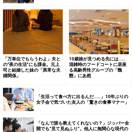
す。たどれば親戚はいるだろうけど行き来がまったくな
いので」
何でも一人で決められるから楽だと思うこともあるが、
誰とも何も相談できない寂しさもある。
「介護のように労働力として必要とされるのではなく
て、気持ちが結びついた関係があればいいのにとは思い
「万単位でもらうわよ」夫と
10歳娘が見つめる先には……
の“夜の生活”にも課金。元上
混雑時のフードコートに居座
ますが、この年でそういう人との関係を構築する気力も
司と結婚した妹の「異常な夫
る高齢男性グループの「醜
ないかも」
婦関係」
態」にあ然
夜中にふと目覚めて、一人でいる恐怖感から眠れなくな
ることもあるという。
「生活って食べ方に出るんだ……」10年ぶりの
女子会で気づいた友人の「驚きの食事マナー」
50代同士の付き合い方とは？
「独身が長くなると、考え方も少し歪んでくるのかもし
「なんで誰も教えてくれないの？」ジッパー全
開でも“見て見ぬふり”。他人に無関心な現代の
れませんね」