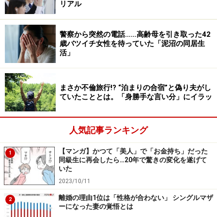
リアル
そう言って笑うのはシノブさん（52歳）だ。一人暮らし
が長いため、誰かと生活することは考えられない。した
警察から突然の電話……高齢母を引き取った42
歳バツイチ女性を待っていた「泥沼の同居生
がって結婚という選択肢は今のところないのだが、恋愛
活」
を拒んでいるわけではないのだという。
「ただ、この年齢で誰かと知り合って付き合うって何を
まさか不倫旅行!? “泊まりの合宿”と偽り夫がし
すればいいんでしょうね。若いころのようなデートはで
ていたこととは。「身勝手な言い分」にイラッ
きないでしょ」
2年ほど前、マッチングアプリで知り合った男性と会っ
人気記事ランキング
たことがある。彼は50代半ばまで独身を貫いてきたのだ
【マンガ】かつて「美人」で「お金持ち」だった
1
が、急に「誰かと親密になりたくて」とつぶやいた。シ
同級生に再会したら…20年で驚きの変化を遂げて
いた
ノブさんも親密な関係は悪くはないと思ったが、毎日連
2023/10/11
絡を取り合うのが面倒だったし、会って3度目に彼がホ
テルへ行こうとしたのもうっとうしかった。
離婚の理由1位は「性格が合わない」 シングルマザ
2
ーになった妻の覚悟とは