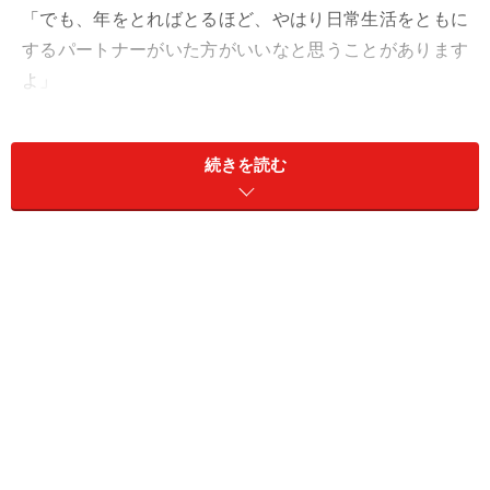
「でも、年をとればとるほど、やはり日常生活をともに
するパートナーがいた方がいいなと思うことがあります
よ」
そう言うのはエリさん（64歳）だ。30代初めのころから
両親が病気がちになり、仕事をしながら看病三昧の日々
続きを読む
を送ってきた。30代半ばで結婚しようと思ったこともあ
ったが、相手から結婚して海外赴任に一緒に来てほしい
と言われて、親を置いては行けないと諦めた。
「あのとき結婚していれば、まったく違う人生があった
と思うことがあります。親を置いて行けないと思ってい
たけど、実際は私が看病しなくても、どうにかなったん
じゃないかと……」
父は亡くなり、50代で母親の介護をせざるを得なくなっ
た。デイサービスやヘルパーさんなどの費用がかさんだ