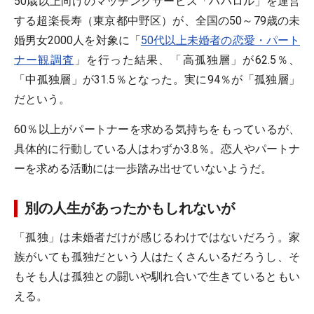
50歳以上向けのマッチングサービス「ハハロル」を運営
する超楽長寿（東京都中野区）が、全国の50～79歳の未
婚男女2000人を対象に「
50代以上未婚者の恋愛・パート
ナー観調査
」を行った結果、「高孤独層」が62.5％、
「中孤独層」が31.5％となった。実に94％が「孤独層」
だという。
60％以上がパートナーを求める気持ちをもっているが、
具体的に行動している人はわずか3.8％。恋人やパートナ
ーを求める活動には一歩踏み出せていないようだ。
別の人生があったかもしれないが
「孤独」は未婚者だけが感じるわけではないだろう。家
族がいても孤独だという人はたくさんいるだろうし、そ
もそも人は孤独との闘いや馴れ合いで生きているともい
える。