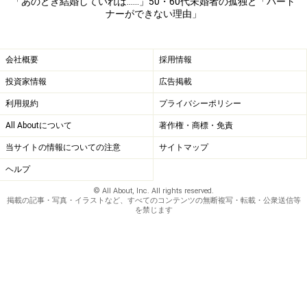
「あのとき結婚していれば……」50・60代未婚者の孤独と「パート
自分の感情がストレートには動かない。気が合うと思っ
ナーができない理由」
ても、この点では合うけど別の状況になれば合うとは限
らないと、先が見えてしまう。仕事をはじめ、さまざま
会社概要
採用情報
な場の人間関係に揉まれてきたため、こういう男は信用
投資家情報
広告掲載
できないという直感力も備わっている。
利用規約
プライバシーポリシー
「それきりデートみたいなことはしていませんね。更年
All Aboutについて
著作権・商標・免責
期もあって、最近、週末は家でゴロゴロしています。孤
当サイトの情報についての注意
サイトマップ
独ですねえ、確かに。孤独を楽しめなんて雑誌のタイト
ヘルプ
ルを見たりしますが、楽しめませんよ。自分だけ世の中
© All About, Inc. All rights reserved.
から取り残されているような気持ちなんです、いつで
掲載の記事・写真・イラストなど、すべてのコンテンツの無断複写・転載・公衆送信等
を禁じます
も」
いずれ定年になるだろうが、その後もどこかで働いてい
たいとシノブさんは言う。社会とつながっていないと、
「高齢引きこもり」になることが目に見えているから
だ。