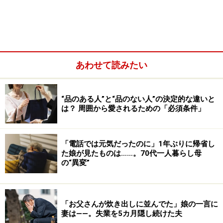
が、それでもなんとか自宅で看取ることができた。
天涯孤独だと感じるとき
「だから何だという話なんですよね。母はよかったでし
あわせて読みたい
ょうけど、私の人生はそこからようやく始まったような
もの。でももう、結婚という年齢でもないですしね。人
のために生きるのは疲れた。だからといって自分のため
“品のある人”と“品のない人”の決定的な違いと
に生きる術を知らないんです」
は？ 周囲から愛されるための「必須条件」
60歳で定年となり、その後は嘱託として仕事を続けてい
る。大企業ではないため、年金も多くはない。持ち家で
「電話では元気だったのに」1年ぶりに帰省し
た娘が見たものは……。70代一人暮らし母
はあるが借地なので、売ってもたいした額にはならない
の“異変”
し、今さら賃貸住宅は借りられないだろうと思ってい
る。
「お父さんが炊き出しに並んでた」娘の一言に
「友達がいないわけではないけど、みんな誰かの家族な
妻は――。失業を5カ月隠し続けた夫
んですよね。私はきょうだいもいないので天涯孤独で