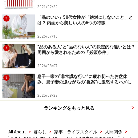
「私の親密は会話で心が触れあえればいいというもの、
2021/02/22
彼の方は肉体関係も含めてだったんでしょう。私だって
肉体関係が絶対に嫌というわけではないんだけど、50代
「品のいい」50代女性が「絶対にしないこと」と
3
は？ 内面から美しい人の6つの特徴
同士でそんな簡単にベッドインしていいのかと思ってし
まって。客観視しすぎるんでしょうか」
2026/07/16
“品のある人”と“品のない人”の決定的な違いとは？
それだけのめりこむ相手ではなかったとも言える。50
4
周囲から愛されるための「必須条件」
代、人を見る目もできているだろう。彼を心から信頼で
きなかったのではないだろうか。
2026/08/07
息子一家の“非常識な行い”に疲れ切ったお盆休
5
「高齢引きこもり」にはなりたくない
み。息子妻の涙ながらの“提案”に激怒するハメに
「若いときみたいに『好き』という気持ちだけになれな
2025/08/23
いんですよ。平日に食事をしたとしたら、このあとホテ
ランキングをもっと見る
ルへ行こうという人より、『明日、早いんでしょ。今度
は週末、ゆっくり会わない？』と気遣ってくれる人がい
い。好きという気持ちを押しつけられても困るし」
>
>
>
>
All About
暮らし
家事・ライフスタイル
人間関係