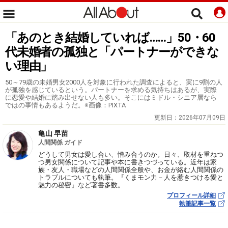
「あのとき結婚していれば……」50・60
代未婚者の孤独と「パートナーができな
い理由」
50～79歳の未婚男女2000人を対象に行われた調査によると、実に9割の人
が孤独を感じているという。パートナーを求める気持ちはあるが、実際
に恋愛や結婚に踏み出せない人も多い。そこにはミドル・シニア層なら
ではの事情もあるようだ。※画像：PIXTA
更新日：
2026年07月09日
亀山 早苗
人間関係 ガイド
どうして男女は愛し合い、憎み合うのか。日々、取材を重ねつ
つ男女関係について記事や本に書きつづっている。近年は家
族・友人・職場などの人間関係全般や、お金が絡む人間関係の
トラブルについても執筆。『くまモン力－人を惹きつける愛と
魅力の秘密』など著書多数。
プロフィール詳細
執筆記事一覧