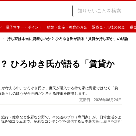
ド・電子マネー・ポイント
結婚・出産・教育のお金
退職金・老後のお金
税
持ち家は本当に資産なのか？ ひろゆき氏が語る「賃貸か持ち家か」の結論
？ ひろゆき氏が語る「賃貸か
人が考える中、ひろゆき氏は、庶民が購入する持ち家は資産ではなく「負
貸暮らしのほうが合理的だと考える理由を解説します。
更新日：2026年06月24日
グルメ・旅行・健康など多彩な分野で、その道のプロ（専門家）が、日常生活をよ
、読み物コラムまで、多彩なコンテンツを発信する日本最大級の総合情報サ
...続きを読む