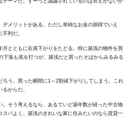
るテーマだ。ずーっと議論されているのは答えがないか
、デメリットがある。ただし単純なお金の損得でいえ
に不利だ。
年月とともに右肩下がりをたどる。特に築浅の物件を買
値の下落も底を打つが、築浅だと買ったそばからみるみる
だろう。買った瞬間に1～2割値下がりしてしまう。これ
いるからだ。
い。そう考えるなら、あるていど築年数が経った中古物
コスパよく、築浅のきれいな家に住みたいのなら賃貸一