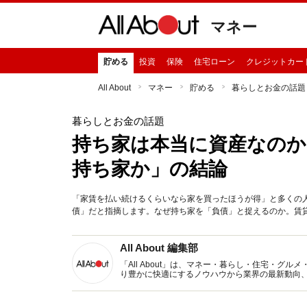
マネー
貯める
投資
保険
住宅ローン
クレジットカー
All About
マネー
貯める
暮らしとお金の話題
暮らしとお金の話題
持ち家は本当に資産なのか
持ち家か」の結論
「家賃を払い続けるくらいなら家を買ったほうが得」と多くの
債」だと指摘します。なぜ持ち家を「負債」と捉えるのか。賃
All About 編集部
「All About」は、マネー・暮らし・住宅・
り豊かに快適にするノウハウから業界の最新動向
イトです。