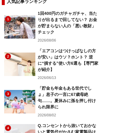
人気記事ランキング
1回400円のガチャガチャ、当た
1
りが出るまで回してない？ お金
が貯まらない人の「悪い散財」
チェック
2026/08/06
「エアコンはつけっぱなしの方
2
が安い」はウソ？ホント？ 逆
に“損する”使い方6選も【専門家
が紹介】
2026/06/13
「貯金も年金もある世代でし
3
ょ」息子の一言に67歳母絶
句……。夏休みに孫を押し付け
られ限界に
2026/08/02
Q.コンセントから抜いておかな
4
いと電気代がかさむ家電製品は