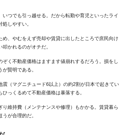
。いつでも引っ越せる。だから転勤や育児といったライ
対処しやすい。
ため、やむをえず売却や賃貸に出したところで庶民向け
い叩かれるのがオチだ。
のぞく不動産価格はますます値崩れするだろう。損をし
うが賢明である。
地震（マグニチュード6以上）の約2割が日本で起きてい
もひっくるめて不動産価格は暴落する。
ぎり維持費（メンテナンスや修理）もかかる。賃貸暮ら
ほうが合理的だ。
だ