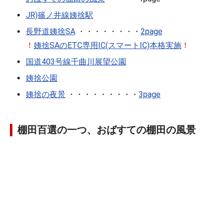
JR)篠ノ井線姨捨駅
長野道姨捨SA
・・・・・・・・
2page
！
姨捨SAのETC専用IC(スマートIC)本格実施
！
国道403号線千曲川展望公園
姨捨公園
姨捨の夜景
・・・・・・・・・
3page
棚田百選の一つ、おばすての棚田の風景