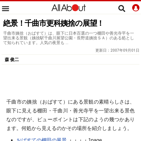
絶景！千曲市更科姨捨の展望！
千曲市姨捨（おばすて）は、眼下に日本百選の一つ棚田や善光寺平を一
望出来る景観（姨捨駅千曲川展望公園・長野道姨捨ＳＡ）のある処とし
て知られています。人気の夜景も ...
更新日：
2007年09月01日
森 俊二
千曲市の姨捨（おばすて）にある景観の素晴らしさは、
眼下に見える棚田・千曲川・善光寺平を一望出来る景色
なのですが、ビューポイントは下記のようの幾つかあり
ます。何処から見えるのかその場所を紹介しましょう。
おばすての棚田の風景
・・・・1page