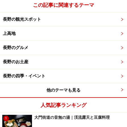
この記事に関連するテーマ
景（右の写真）でした。それでも何時来ても見飽きない
光景がありました。
長野の観光スポット
この駅からの景観は、旧国鉄三大車窓（
※
）の一つに選
上高地
ばれた程の景観です。眼下に千曲川、左手に善光寺平
が、右手に棚田の風景が展望出来ます。
長野のグルメ
長野のお土産
今は駅員のいない無人駅ですが、ホームには俳句投句箱
が置かれ、投句された内の優秀作は、全国俳句大会で表
長野の四季・イベント
彰されています。
他のテーマも見る
またこのJR)篠ノ井線姨捨駅は、電化された今も残る珍し
いスイッチバック（急勾配を折り返しながら登るしく
人気記事ランキング
み）の駅です。
大門街道の音無の湯｜渓流露天と豆腐料理
1