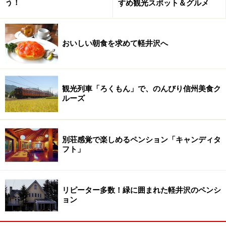
う！
すめ観光スポット＆グルメ
おいしい朝食を求めて軽井沢へ
旧国鉄三大車窓の一つ、JR)篠ノ井線姨捨駅
の景観
観光列車「ろくもん」で、のんびり信州美食ク
ルーズ
旧国鉄三大車窓の一つJR)篠ノ井線姨捨駅
私がはじめて見た姨捨の風景は、JR)姨捨駅からの車窓か
別荘感覚で楽しめるペンション「キャンディタ
らでした。JR)篠ノ井線を松本方面から長野駅に向かう途
フト」
中、山間にある冠着駅を出て長い冠着トンネルを抜ける
と、いきなり視界が明るく開け、そこに姨捨の景観があ
りました。今でも思い出に残る感動の景色でした。
リピーター多数！緑に囲まれた軽井沢のペンシ
ョン
最初見たときは青い空の下にあった風景でしたが、久し
ぶりに訪れた時のJR)姨捨駅は、あいにくの曇空の下の風