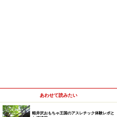
秋の棚田の風景：千曲市観光協会提供
右の写真は、稲穂が稔る棚田（たなだ）の秋の風景で
す。眼下に広がる善光寺平、そして、周囲の山々と形作
る棚田の景観は、平成11年に棚田として全国ではじめて
国の名勝に指定され、また、日本の棚田百選にも認定さ
れているこの風景です。実際この風景を目の当たりにす
ると素晴らしいに感動するに違いありません。この景
色！JR)姨捨駅の車窓からも見られます。
あわせて読みたい
姨捨山（冠着山）の傾斜地に広がる棚田は、江戸時代中
軽井沢おもちゃ王国のアスレチック体験レポと
期から明治時代初期にかけて開田された田んぼです。現