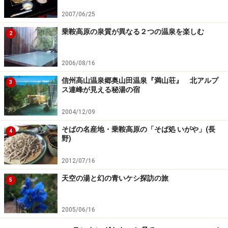
続いて次ページで
「長野道姨捨SAなどの姨捨展望台」
を
2007/06/25
紹介
>>
乗鞍高原の泉質が異なる２つの温泉を楽しむ
2
・平成19年版：07/09/01
2006/08/16
※記事内容は執筆時点のものです。最新の内容をご確認くださ
い。
信州高山温泉郷奥山田温泉『満山荘』 北アルプ
3
ス連峰が見える秘湯の宿
次のページへ
1
/
3
2004/12/09
そばの名産地・乗鞍高原の「そば処 いがや」(長
4
野)
2012/07/16
天空の湯と幻の青いケシ探訪の旅
5
2005/06/16