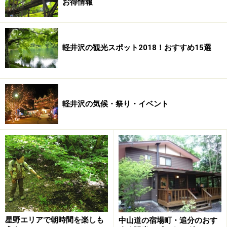
お得情報
在でも約2,000枚残されています。 この棚田には「棚田
貸します制度」があって、田植え・草刈・稲刈りが出来
る体験コースと、農作業に参加できない人のための保全
軽井沢の観光スポット2018！おすすめ15選
コースが設けられています。（募集期間：毎年4月1日～
2月末日・問合せ先：千曲市役所経済部農林課/026-275-
1050）
軽井沢の気候・祭り・イベント
星野エリアで朝時間を楽しも
中山道の宿場町・追分のおす