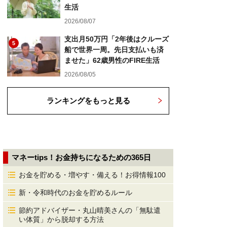
生活
2026/08/07
支出月50万円「2年後はクルーズ
5
船で世界一周。先日支払いも済
ませた」62歳男性のFIRE生活
2026/08/05
ランキングをもっと見る
マネーtips！お金持ちになるための365日
お金を貯める・増やす・備える！お得情報100
新・令和時代のお金を貯めるルール
節約アドバイザー・丸山晴美さんの「無駄遣
い体質」から脱却する方法