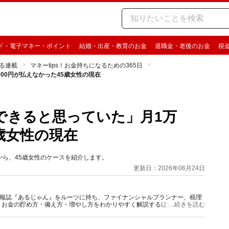
ド・電子マネー・ポイント
結婚・出産・教育のお金
退職金・老後のお金
税
る連載
マネーtips！お金持ちになるための365日
000円が払えなかった45歳女性の現在
済できると思っていた」月1万
5歳女性の現在
」から、45歳女性のケースを紹介します。
更新日：2026年06月24日
資情報誌『あるじゃん』をルーツに持ち、ファイナンシャルプランナー、税理
、お金の貯め方・備え方・増やし方をわかりやすく解説するほか、マネー最
...続きを読む
情報を発信しています。