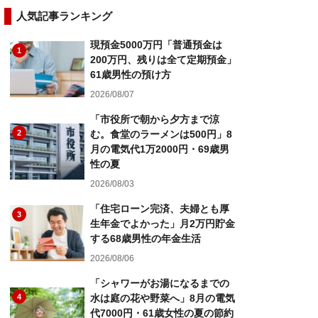
人気記事ランキング
現預金5000万円「普通預金は
1
200万円、残りは全て定期預金」
61歳男性の預け方
2026/08/07
「市役所で朝から夕方まで涼
2
む。食堂のラーメンは500円」8
月の電気代1万2000円・69歳男
性の夏
2026/08/03
「住宅ローン完済、夫婦とも厚
3
生年金でよかった」月2万円貯金
する68歳男性の年金生活
2026/08/06
「シャワーがお湯になるまでの
4
水は庭の花や野菜へ」8月の電気
代7000円・61歳女性の夏の節約