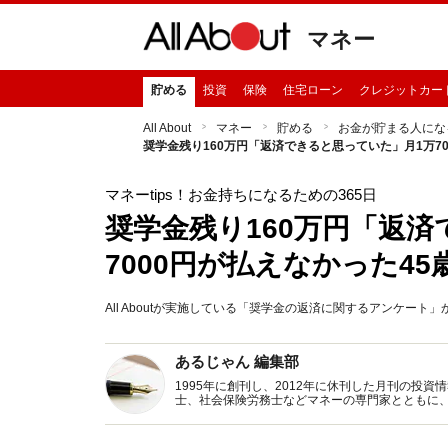
マネー
貯める
投資
保険
住宅ローン
クレジットカー
All About
マネー
貯める
お金が貯まる人にな
奨学金残り160万円「返済できると思っていた」月1万7
マネーtips！お金持ちになるための365日
奨学金残り160万円「返
7000円が払えなかった4
All Aboutが実施している「奨学金の返済に関するアンケート
あるじゃん 編集部
1995年に創刊し、2012年に休刊した月刊の投
士、社会保険労務士などマネーの専門家とともに
新トピックス、おトク・節約コラムなど、役立つ