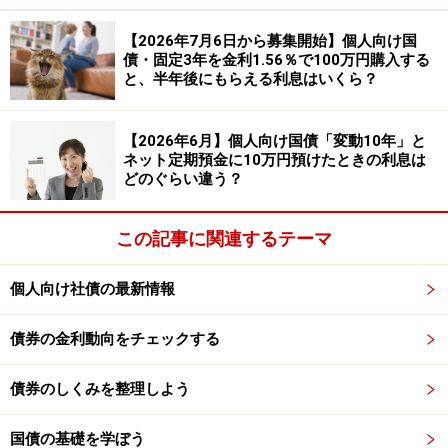
参照：
えちご大花火支店の商品ご案内 えちご大花火支
【2026年7月6日から募集開始】個人向け国
店の商品・サービス えちご大花火支店 大光銀行
債・固定3年を金利1.56％で100万円購入する
と、半年後にもらえる利息はいくら？
金利上昇局面で「変動」や「短期定期」を
選ぶべき理由
【2026年6月】個人向け国債「変動10年」と
ネット定期預金に10万円預けたときの利息は
50万円を1年間預けた場合の税引き後利息を比較する
どのぐらい違う？
と、個人向け国債（変動10年）が約6654円、ネット銀行
（1年定期）が約5197円となり、その差は「約1457円」
この記事に関連するテーマ
個人向け国債が多くなる計算です。
個人向け社債の最新情報
金利が右肩上がりの時期は、長期間お金を固定してしま
うと、さらに金利が上がった際に「もっと高い金利」に
債券の金利動向をチェックする
乗り換えるのが難しくなります。こうした時期に、変動
金利の国債や短期の定期預金であれば、安心して預けて
債券のしくみを整理しよう
おけます。おすすめする理由を2つ、以下にまとめまし
た。
国債の基礎を学ぼう