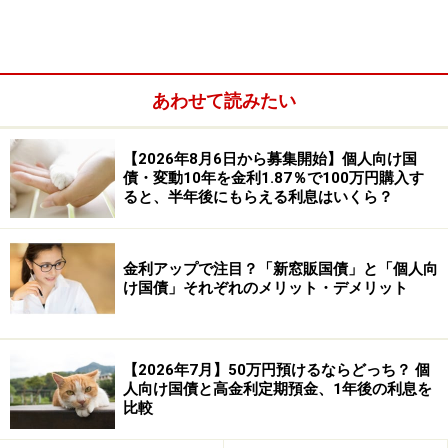
ネット銀行の定期預金：1年後の税引き後利
息は「約5197円」
あわせて読みたい
2026年5月時点で、ネット銀行の中でもトップクラスの
高金利を打ち出しているのが、大光銀行えちご大花火支
【2026年8月6日から募集開始】個人向け国
店です。インターネット専用の「正三尺玉定期預金」を
債・変動10年を金利1.87％で100万円購入す
活用した場合のシミュレーションを見てみましょう。
ると、半年後にもらえる利息はいくら？
金利アップで注目？「新窓販国債」と「個人向
け国債」それぞれのメリット・デメリット
【2026年7月】50万円預けるならどっち？ 個
人向け国債と高金利定期預金、1年後の利息を
比較