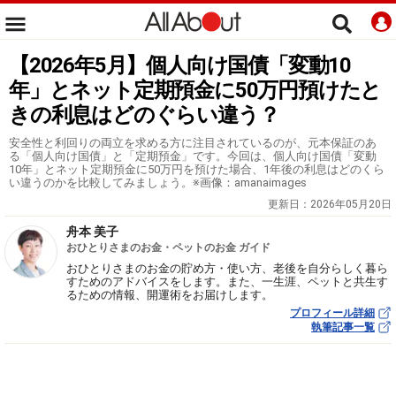
【2026年5月】個人向け国債「変動10
年」とネット定期預金に50万円預けたと
きの利息はどのぐらい違う？
安全性と利回りの両立を求める方に注目されているのが、元本保証のあ
る「個人向け国債」と「定期預金」です。今回は、個人向け国債「変動
10年」とネット定期預金に50万円を預けた場合、1年後の利息はどのくら
い違うのかを比較してみましょう。※画像：amanaimages
更新日：
2026年05月20日
舟本 美子
おひとりさまのお金・ペットのお金 ガイド
おひとりさまのお金の貯め方・使い方、老後を自分らしく暮ら
すためのアドバイスをします。また、一生涯、ペットと共生す
るための情報、開運術をお届けします。
プロフィール詳細
執筆記事一覧