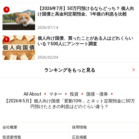
個人向け国債なら、比較的柔軟に対応しやすいといえま
【2026年7月】50万円預けるならどっち？ 個人向
4
す。
け国債と高金利定期預金、1年後の利息を比較
利回りの高さと金利追随性を狙って「変動10年」をじっ
2026/07/14
くり持つか、1年スパンで確実にお金を回しながら次の
個人向け国債、買ったことがある人はどれくらい
5
高金利チャンスを待つか。ご自身の資金の「使い道」に
いる？500人にアンケート調査
合わせて、賢く選びましょう。
2026/02/04
※記事内容は執筆時点のものです。最新の内容をご確認くださ
ランキングをもっと見る
い。
本記事の内容は一般的な情報提供を目的としており、特定の金融
商品や投資行動を推奨するものではありません。
投資や資産運用に関する最終的なご判断はご自身の責任において
>
>
>
>
All About
マネー
投資
国債・債券
行ってください。
【2026年5月】個人向け国債「変動10年」とネット定期預金に50万
掲載情報の正確性・完全性については十分に配慮しております
円預けたときの利息はどのぐらい違う？
が、その内容を保証するものではなく、これに基づく損失・損害
などについて当社は一切の責任を負いません。
最新の情報や詳細については、必ず各金融機関やサービス提供者
の公式情報をご確認ください。
会社概要
採用情報
投資家情報
広告掲載