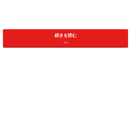
続きを読む
・1年後の受取利息（税引前）：約8350円
・1年後の受取利息（税引後）：約6654円
受け取った利息からは、20.315％の税金が差し引かれま
す。
参照：
変動10年「第194回債」：財務省