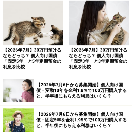
【大光銀行えちご大花火支店「正三尺玉定期預金」の条
件（2026年5月時点）】
・金利：年1.3％（半年複利型・1年もの）
・預入額：1万円以上100万円まで（1円単位）
・対象者：えちご大花火支店に口座を持つ個人の方
【2026年7月】30万円預ける
【2026年7月】30万円預ける
ならどっち？ 個人向け国債
ならどっち？ 個人向け国債
「固定5年」と5年定期預金の
「固定3年」と3年定期預金の
この1年定期預金に50万円を預け入れた場合の、満期時
利息を比較
利息を比較
（1年後）の利息は以下のとおりです。
・1年後の受取利息（税引前）：約6521円
【2026年7月6日から募集開始】個人向け国
債・変動10年を金利1.8％で100万円購入する
・1年後の受取利息（税引後）：約5197円
と、半年後にもらえる利息はいくら？
こちらも同様に、利息から税率20.315％が差し引かれま
【2026年7月6日から募集開始】個人向け国
すが、1年という短期間で確実に好金利を享受できま
債・固定5年を金利1.95％で100万円購入する
す。
と、半年後にもらえる利息はいくら？