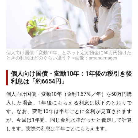
個人向け国債「変動10年」とネット定期預金に50万円預けた
ときの利息はどのぐらい違う？ ※画像：amanaimages
個人向け国債・変動10年：1年後の税引き後
利息は「約6654円」
個人向け国債・変動10年（金利1.67％／年）を50万円購
入した場合、1年後にもらえる利息は以下のとおりで
す。なお、変動10年は半年ごとに金利が見直されます
が、今回は1年間、同じ金利水準だったと仮定して計算
します。実際の利息は半年ごとにもらえます。