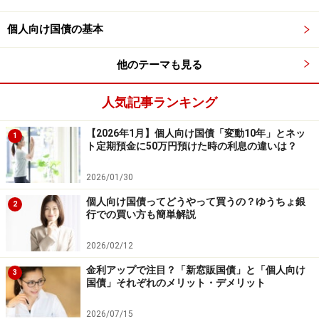
●おすすめする理由1：「次の上昇」を逃さない機動力
個人向け国債の基本
定期預金は、預け入れた時点の金利が満期まで固定され
ます。もし5年定期に預けた翌月に金利がさらに上がっ
他のテーマも見る
たとしてもそのまま。その点、個人向け国債（変動10
人気記事ランキング
年）なら半年ごとに金利が見直され、世の中の動きに追
随します。
【2026年1月】個人向け国債「変動10年」とネッ
1
ト定期預金に50万円預けた時の利息の違いは？
また、6カ月～1年程度の短期の定期預金であれば、すぐ
に満期が来るため、その都度より高い金利の預け先へ柔
2026/01/30
軟に乗り換えられます。
個人向け国債ってどうやって買うの？ゆうちょ銀
2
行での買い方も簡単解説
●おすすめする理由2：中途解約のストレスがない
高金利な定期預金は「一定期間動かさない」ことが条件
2026/02/12
です。途中で解約すると「中途解約利率」が適用され、
金利アップで注目？「新窓販国債」と「個人向け
3
国債」それぞれのメリット・デメリット
利息が大幅に削られてしまいます。1年程度の短期定期
預金や、1年たてばいつでも1万円単位で中途換金できる
2026/07/15