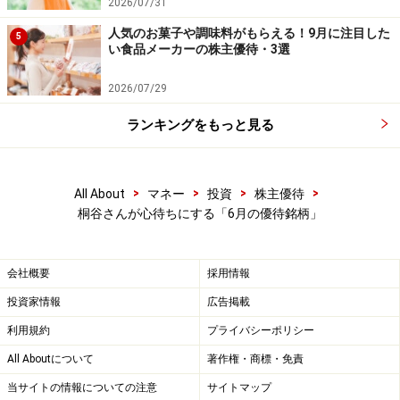
2026/07/31
人気のお菓子や調味料がもらえる！9月に注目した
5
い食品メーカーの株主優待・3選
2026/07/29
ランキングをもっと見る
>
>
>
>
All About
マネー
投資
株主優待
桐谷さんが心待ちにする「6月の優待銘柄」
会社概要
採用情報
投資家情報
広告掲載
利用規約
プライバシーポリシー
All Aboutについて
著作権・商標・免責
当サイトの情報についての注意
サイトマップ