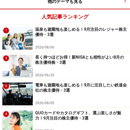
他のテーマも見る
※謝礼付きの限定アンケートやモニター企画に参加が可能に
なります
人気記事ランキング
温泉も遊園地も楽しめる！9月注目のレジャー株主
1
優待・3選
2026/08/06
長く持つほどお得！新NISAとも相性がよい8月の
2
株主優待株・3選
2026/06/20
電車も遊園地も楽しめる！9月に注目したい鉄道会
3
社の株主優待・3選
2026/08/05
QUOカードやカタログギフト、選ぶ楽しさが魅
4
力！9月注目の株主優待・3選