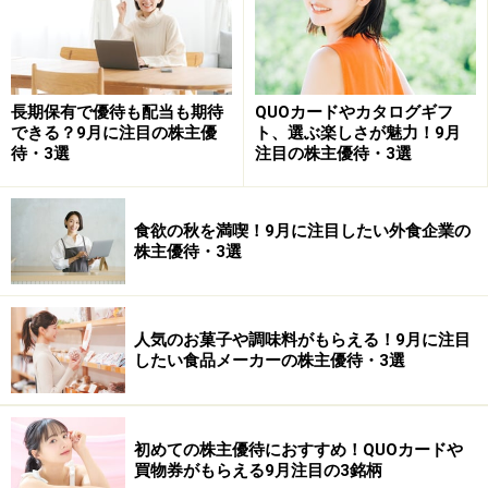
教えてくれたのは……桐谷広人さん
長期保有で優待も配当も期待
QUOカードやカタログギフ
できる？9月に注目の株主優
ト、選ぶ楽しさが魅力！9月
待・3選
注目の株主優待・3選
1949年広島県出身。将棋棋士・投資家。日本テレビ系バ
ラエティ番組『月曜から夜ふかし』に出演し、現金を使
わない「株主優待生活」が話題になった。現在はテレビ
食欲の秋を満喫！9月に注目したい外食企業の
株主優待・3選
や講演会、雑誌などで幅広く活躍。『日経マネー』（日
経BPマーケティング）、『ダイヤモンドZAi（ザイ）』
（ダイヤモンド社）で連載中。
人気のお菓子や調味料がもらえる！9月に注目
したい食品メーカーの株主優待・3選
※紹介している内容は、2026年1月7日に収録した動画か
ら、一部抜粋して編集したものになります。掲載してい
る内容は、収録時点のものになります。最新の情報及び
初めての株主優待におすすめ！QUOカードや
詳細については、各社のHP等でご確認ください。また、
買物券がもらえる9月注目の3銘柄