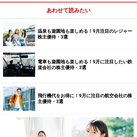
最後は
小林製薬＜4967＞
です。株価は5465円（収録時）
あわせて読みたい
で配当は1.9％。6月と12月の年2回、5000円相当の自社
製品詰め合わせがもらえます。利回り自体は4％に届き
温泉も遊園地も楽しめる！9月注目のレジャー
ませんが、毎年増配していますし、何より2年くらい前
株主優待・3選
に株価がガクンと下がった位置にあります。
私も実は高いところで買って含み損の状態なのですが、
電車も遊園地も楽しめる！9月に注目したい鉄
優待品をもらいながら株価の回復を気長に待つという作
道会社の株主優待・3選
戦で行こうと思っています。自社製品が豊富なので、詰
め合わせ内容はとても充実していますよ。
飛行機代をお得に！9月に注目の航空会社の株
【関連動画】桐谷さんが出演する動画はこちら！ 併せて
主優待・3選
ご覧ください。