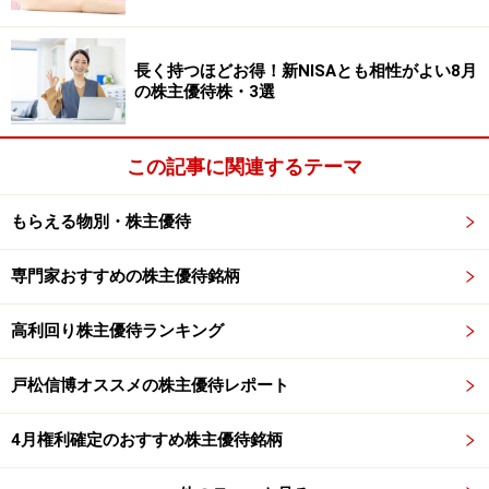
内容に関しては万全を期しておりますが、情報の正確性
および安全性、利用者にとっての有用性を保証するもの
ではございません。投資の判断は、ご自身の責任で行う
長く持つほどお得！新NISAとも相性がよい8月
の株主優待株・3選
ようお願いします。
この記事に関連するテーマ
※記事内容は執筆時点のものです。最新の内容をご確認くださ
い。
本記事の内容は一般的な情報提供を目的としており、特定の金融
もらえる物別・株主優待
商品や投資行動を推奨するものではありません。
投資や資産運用に関する最終的なご判断はご自身の責任において
行ってください。
専門家おすすめの株主優待銘柄
掲載情報の正確性・完全性については十分に配慮しております
が、その内容を保証するものではなく、これに基づく損失・損害
などについて当社は一切の責任を負いません。
高利回り株主優待ランキング
最新の情報や詳細については、必ず各金融機関やサービス提供者
の公式情報をご確認ください。
戸松信博オススメの株主優待レポート
【編集部からのお知らせ】
・「家計」について、
アンケート（2026/8/31まで）
を実施
4月権利確定のおすすめ株主優待銘柄
中です！
※抽選で20名にAmazonギフト券1000円分プレゼント