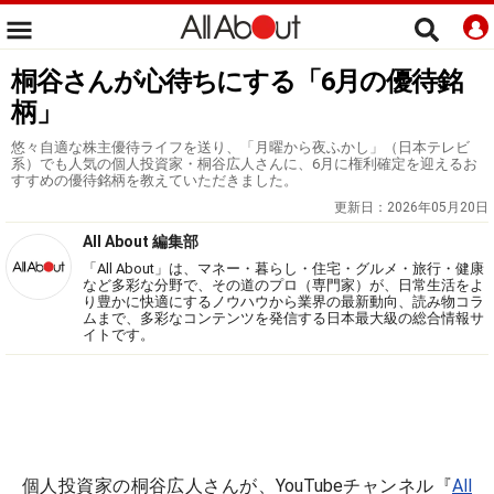
桐谷さんが心待ちにする「6月の優待銘
柄」
悠々自適な株主優待ライフを送り、「月曜から夜ふかし」（日本テレビ
系）でも人気の個人投資家・桐谷広人さんに、6月に権利確定を迎えるお
すすめの優待銘柄を教えていただきました。
更新日：
2026年05月20日
All About 編集部
「All About」は、マネー・暮らし・住宅・グルメ・旅行・健康
など多彩な分野で、その道のプロ（専門家）が、日常生活をよ
り豊かに快適にするノウハウから業界の最新動向、読み物コラ
ムまで、多彩なコンテンツを発信する日本最大級の総合情報サ
イトです。
個人投資家の桐谷広人さんが、YouTubeチャンネル『
All