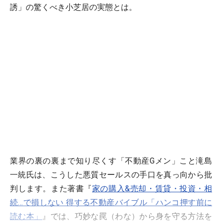
誘」の驚くべき小芝居の実態とは。
業界の裏の裏まで知り尽くす「不動産Gメン」こと滝島
一統氏は、こうした悪質セールスの手口を真っ向から批
判します。また著書『
家の購入&売却・賃貸・投資・相
続…で損しない 得する不動産バイブル「ハンコ押す前に
読む本」
』では、巧妙な罠（わな）から身を守る方法を