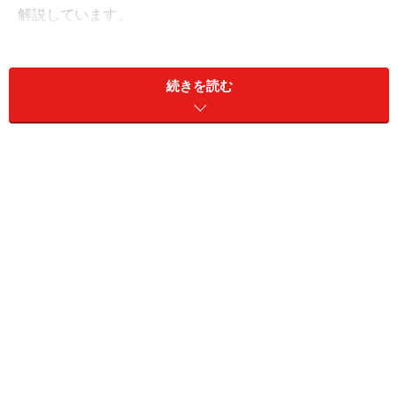
解説しています。
今回は本書から一部抜粋し、結婚をエサにした「ワンル
ーム投資勧誘」が法的に罰せられない理由と、赤字物件
続きを読む
をつかまされた後の過酷な末路を紹介します。
目次
Q. おいしい話に耳を貸さなければ大丈夫？
勧誘手段はマッチングアプリ
「合コン商法」にも注意！