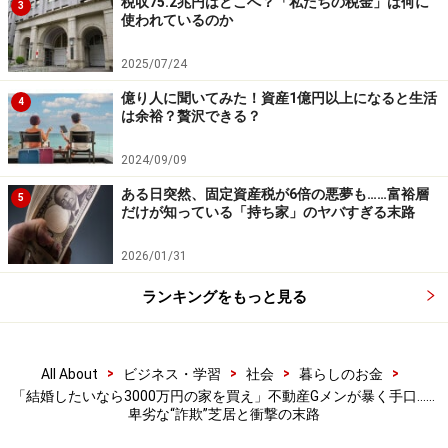
税収75.2兆円はどこへ？「私たちの税金」は何に
3
ンがあるのですが、1人メンバーが足りないんですよ。
使われているのか
よかったら来ていただけませんか」と誘います。あまり
に唐突、不自然ですが、「モデルやキャバ嬢との合コン
2025/07/24
です」などと言われて、参加してしまう人も一定数いる
億り人に聞いてみた！資産1億円以上になると生活
4
は余裕？贅沢できる？
のです。
2024/09/09
実際に行ってみると、本当に可愛い子がたくさんいる。
みんなで飲んで、騒いで、楽しい時間を過ごしている
ある日突然、固定資産税が6倍の悪夢も……富裕層
5
だけが知っている「持ち家」のヤバすぎる末路
と、誰かが「ところで不動産に興味ある？ 」「資産形成
って素晴らしいよね」などと言い始め、ほかのメンバー
2026/01/31
も「え、何なの？ 教えて」「私もワンルーム持って
ランキングをもっと見る
て……」「僕も持っているよ」とワンルーム持っている人
って素敵、付き合いたいといった、小芝居が始まるそう
です。
>
>
>
>
All About
ビジネス・学習
社会
暮らしのお金
「結婚したいなら3000万円の家を買え」不動産Gメンが暴く手口……
「〇〇さん、ワンルーム持っていますか？ 」と聞かれ、
卑劣な“詐欺”芝居と衝撃の末路
「持っていない」と答えると、「詳しい人がいるから紹