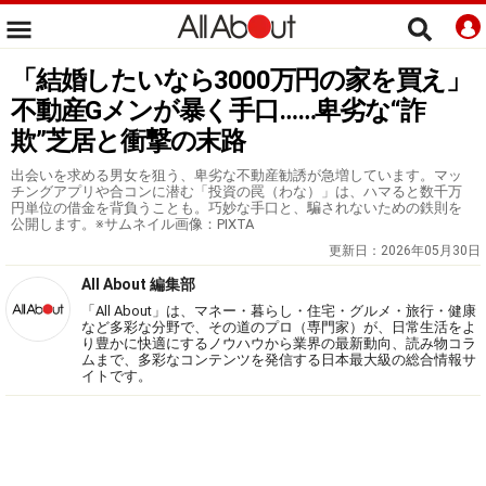
「結婚したいなら3000万円の家を買え」
不動産Gメンが暴く手口……卑劣な“詐
欺”芝居と衝撃の末路
出会いを求める男女を狙う、卑劣な不動産勧誘が急増しています。マッ
チングアプリや合コンに潜む「投資の罠（わな）」は、ハマると数千万
円単位の借金を背負うことも。巧妙な手口と、騙されないための鉄則を
公開します。※サムネイル画像：PIXTA
更新日：
2026年05月30日
All About 編集部
「All About」は、マネー・暮らし・住宅・グルメ・旅行・健康
など多彩な分野で、その道のプロ（専門家）が、日常生活をよ
り豊かに快適にするノウハウから業界の最新動向、読み物コラ
ムまで、多彩なコンテンツを発信する日本最大級の総合情報サ
イトです。