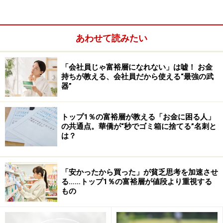
あわせて読みたい
ワンルームを持っている人との結婚は慎重に調べてから
「会社員じゃ富裕層になれない」は嘘！ お金
持ちが教える、会社員だから使える“最強の武
器”
Q. おいしい話に耳を貸さなければ大丈夫？
トップ1％の富裕層が教える「お金に困る人」
の共通点。華僑が“秒でゴミ箱に捨てる”名刺と
A.「不動産会社の罠はそこかしこに潜んでいる
は？
ので油断禁物」
（不動産Gメン滝島）
「安かったから買った」が貧乏思考を加速させ
る……トップ1％の富裕層が値段より重視する
勧誘手段はマッチングアプリ
もの
ワンルーム投資の勧誘の電話がかかってきたという経験