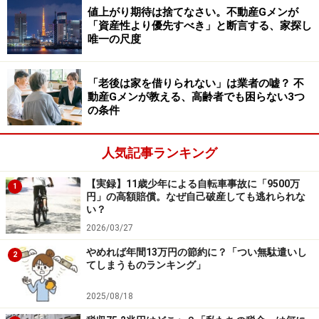
値上がり期待は捨てなさい。不動産Gメンが
も彼らは訴えられないし、訴えても勝てないのです。
「資産性より優先すべき」と断言する、家探し
唯一の尺度
マッチングアプリは今や普通の出会いの場で、市民権を
得ています。それがきっかけで結婚に至る人もたくさん
「老後は家を借りられない」は業者の嘘？ 不
います。しかし詐欺も横行しています。マッチングアプ
動産Gメンが教える、高齢者でも困らない3つ
リで出会った人がワンルーム投資をすすめてきたら、
の条件
即、別れるべきです。
人気記事ランキング
キャッチセールスも、いまだに健在です。「アンケート
答えていただけませんか」「良かったら上長と会いませ
【実録】11歳少年による自転車事故に「9500万
1
んか」と誘い出し、異性にワンルームマンションを売る
円」の高額賠償。なぜ自己破産しても逃れられな
い？
のです。
2026/03/27
やめれば年間13万円の節約に？「つい無駄遣いし
「合コン商法」にも注意！
2
てしまうものランキング」
合コン商法もあります。街で男性に道を聞き、「優しい
2025/08/18
方ですね。ありがとうございます。ところで週末に合コ