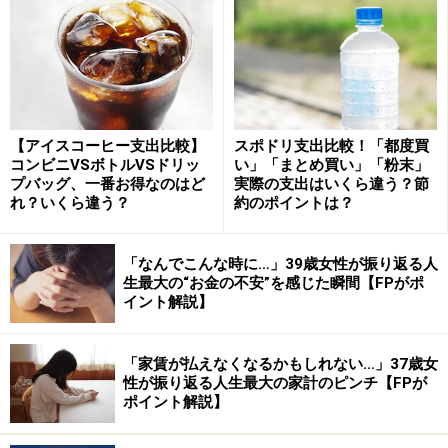
をお持ちの方も多いと思いますが、勧誘手段で多くを占
めているのは、マッチングアプリを使った方法です。女
性が男性を勧誘することも、その逆もあります。
たとえば、男性が、マッチングアプリで知り合った女性
とお付き合いし、「君と結婚したい。夫婦で資産を増や
【アイスコーヒー支出比較】
スポドリ支出比較！「都度買
したいからワンルームを買わないか」と言って仲介業者
コンビニVSボトルVSドリッ
い」「まとめ買い」「粉末」
プバッグ、一番お得なのはど
実際の支出はいくら違う？節
を紹介します。真に受けた女性が契約書に押印したらサ
れ？いくら違う？
約のポイントは？
ヨナラするのです。
ターゲットの女性に3000万円くらいのワンルームを買わ
「なんでこんな時に…」39歳女性が振り返る人
生最大の“お金の不安”を感じた瞬間【FPがポ
せると、仲介会社には約90万円の仲介手数料が入りま
イント解説】
す。その一部が彼に支払われるという仕組みです。
さらに驚くのは、こうした手口が結婚詐欺にはならない
「家賃が払えなくなるかもしれない…」37歳女
性が振り返る人生最大の家計のピンチ【FPが
ことです。売買契約の相手は業者であり、男性は直接お
ポイント解説】
金を受け取っていないからです。そうしたセールスをひ
たすら繰り返す、血も涙も、人の心もない連中。それで