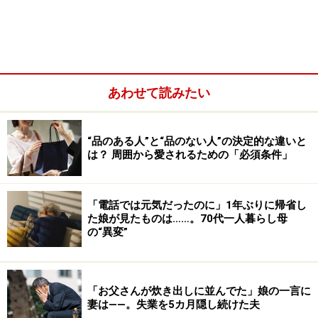
あわせて読みたい
“品のある人”と“品のない人”の決定的な違いと
は？ 周囲から愛されるための「必須条件」
レジがグズすぎると、その男性は怖いほどの大声で騒ぎ
「電話では元気だったのに」1年ぶりに帰省し
立てた。おまえら、無能の集まりかとまで罵倒され、レ
た娘が見たものは……。70代一人暮らし母
ジの女性もさすがに何か言い返した。そこへ店長らしき
の“異変”
人が登場、そのレジに並んでいた人たちはいっせいに別
のレジへと移動し始めた。
「お父さんが炊き出しに並んでた」娘の一言に
妻は――。失業を5カ月隠し続けた夫
穏やかだったおじいちゃんが