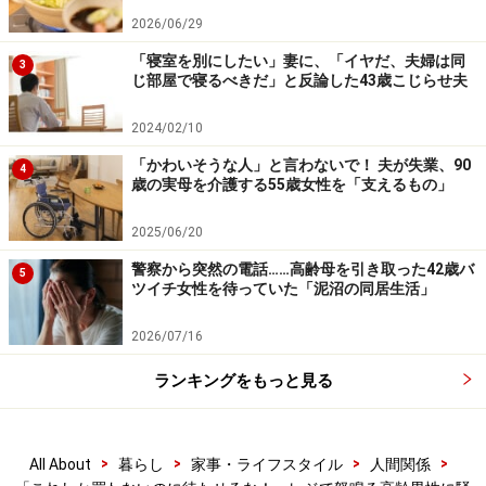
ったし」
2026/06/29
「寝室を別にしたい」妻に、「イヤだ、夫婦は同
男性の妻は役所の世話にはならないと頑張っていたが、
3
じ部屋で寝るべきだ」と反論した43歳こじらせ夫
息子は地域包括支援センターと連絡をとって今後の対処
を考えるつもりだという。もしかしたら何か迷惑をかけ
2024/02/10
るかもしれないが、気付いたことがあれば連絡してほし
「かわいそうな人」と言わないで！ 夫が失業、90
4
歳の実母を介護する55歳女性を「支えるもの」
いと、息子は名刺に携帯番号とメールアドレスを書いて
いった。
2025/06/20
警察から突然の電話……高齢母を引き取った42歳バ
5
いざというときのための準備が必要
ツイチ女性を待っていた「泥沼の同居生活」
「こういうこともあるんだなと思いました。うちも両親
2026/07/16
は二人暮らしだし、私もそうそう頻繁に会いに行けるわ
ランキングをもっと見る
けではないので、実際はどういう暮らしをしているか分
からない。電話だけではいけないなと思って、早速、2
時間かかる実家に行ってみました」
>
>
>
>
All About
暮らし
家事・ライフスタイル
人間関係