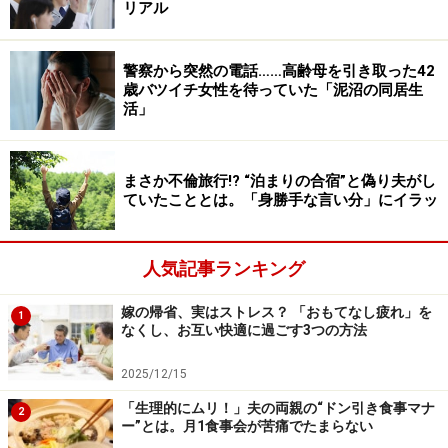
リアル
息子がやってきて
警察から突然の電話……高齢母を引き取った42
数日後、その夫婦の息子がやってきた。夫婦とは離れて
歳バツイチ女性を待っていた「泥沼の同居生
活」
暮らしているため、ミレイさんは数回しか会ったことは
なかったが、「母からいつもお世話になっていると聞い
て」と言う。
まさか不倫旅行!? “泊まりの合宿”と偽り夫がし
ていたこととは。「身勝手な言い分」にイラッ
「息子さんが言うには、おじいちゃん、80歳になったば
かりなんだけど、どうやら急速に認知症が進んでいるら
人気記事ランキング
しくて。『電話にもいつも母がでるし、母は何も言わな
いので気付かなかったんです』って。もっと早く病院に
嫁の帰省、実はストレス？ 「おもてなし疲れ」を
1
連れていけばよかったんですがと苦しそうに言うのを聞
なくし、お互い快適に過ごす3つの方法
いて気の毒になって……。やはりスーパーでの一件で、お
2025/12/15
母さんから息子さんに連絡が行ったそうです。気付かな
「生理的にムリ！」夫の両親の“ドン引き食事マナ
くても仕方がないですよと思わず慰めました。近所に住
2
ー”とは。月1食事会が苦痛でたまらない
んで、毎日のように顔を合わせていても私も気付かなか