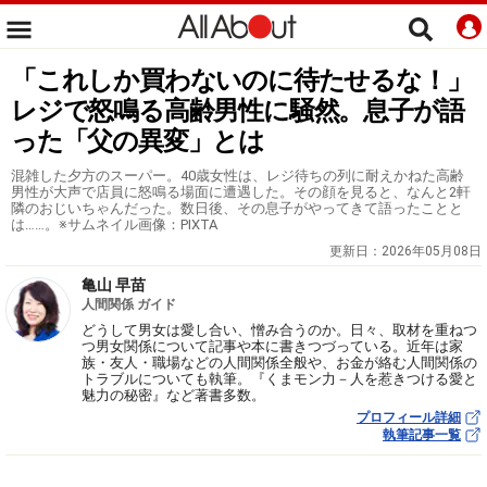
「これしか買わないのに待たせるな！」
レジで怒鳴る高齢男性に騒然。息子が語
った「父の異変」とは
混雑した夕方のスーパー。40歳女性は、レジ待ちの列に耐えかねた高齢
男性が大声で店員に怒鳴る場面に遭遇した。その顔を見ると、なんと2軒
隣のおじいちゃんだった。数日後、その息子がやってきて語ったことと
は……。※サムネイル画像：PIXTA
更新日：
2026年05月08日
亀山 早苗
人間関係 ガイド
どうして男女は愛し合い、憎み合うのか。日々、取材を重ねつ
つ男女関係について記事や本に書きつづっている。近年は家
族・友人・職場などの人間関係全般や、お金が絡む人間関係の
トラブルについても執筆。『くまモン力－人を惹きつける愛と
魅力の秘密』など著書多数。
プロフィール詳細
執筆記事一覧