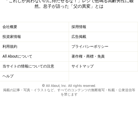
「これしか買わないのに待たせるな！」レジで怒鳴る高齢男性に騒
70歳になった両親は元気そのもので、家の中もいつもの
然。息子が語った「父の異変」とは
ように片づいていたという。その日は家族で行って夕飯
もごちそうになったのだが、母の手料理の手順も味も変
会社概要
採用情報
わりはなかった。
投資家情報
広告掲載
「両親は元気だから大丈夫と考えていると、知らないう
利用規約
プライバシーポリシー
ちに人に迷惑をかける可能性もある。こうやって注意し
All Aboutについて
著作権・商標・免責
ながら見守っていかなければと思いました。私の友人の
当サイトの情報についての注意
サイトマップ
お母さんなどは車の免許証を返納したのに、車を運転し
ようと乗り込んで動かし始めたことがあるそうです。
ヘルプ
『免許返したでしょ』『大丈夫、運転できるから』とい
© All About, Inc. All rights reserved.
掲載の記事・写真・イラストなど、すべてのコンテンツの無断複写・転載・公衆送信等
うやりとりがあって、背筋が寒くなったとか。鍵を母親
を禁じます
の分からないところに置き、近所の人にも万が一、鍵を
見つけて運転していたらすぐに警察に連絡してください
と言って回ったそうです」
離れて暮らす親がいる場合は、近所の人たちに打ち明け