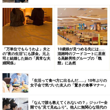
「その男性は店長さんに引っ張られるように事務所の方
へと歩いていきました。その顔を見てびっくり。うちの
2軒隣のおじいちゃんだったんです。彼はとても穏やか
な人で、うちの8歳になる一人息子もものすごくかわい
がってもらってる。ご夫婦二人暮らしで、息子がたまた
ま家の前に一人でいたりすると、私が帰ってくるまで見
守っていてくれたり、あるいはその家で預かったりして
「万単位でもらうわよ」夫と
10歳娘が見つめる先には……
の“夜の生活”にも課金。元上
混雑時のフードコートに居座
くれて私に連絡をくれるんです。私も時々おかずをお裾
司と結婚した妹の「異常な夫
る高齢男性グループの「醜
分けしたりして。今どきこんないいお付き合いができる
婦関係」
態」にあ然
のも、ご夫婦二人がいい人だからだねと夫とも話してい
たんですよ」
「生活って食べ方に出るんだ……」10年ぶりの
女子会で気づいた友人の「驚きの食事マナー」
だが連れていかれる彼は、いつもとは違う険しい表情だ
った。あまりに待たされたためにちょっと耐えかねたの
かな、その日の気分もあるしとミレイさんはことを大き
「なんで誰も教えてくれないの？」ジッパー全
開でも“見て見ぬふり”。他人に無関心な現代の
くは考えていなかった。