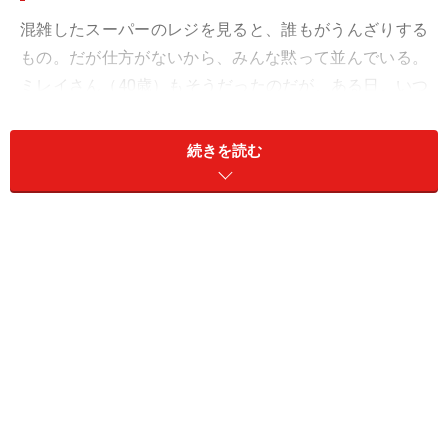
混雑したスーパーのレジを見ると、誰もがうんざりする
もの。だが仕方がないから、みんな黙って並んでいる。
ミレイさん（40歳）もそうだったのだが、ある日、いつ
もとは違う光景が繰り広げられていた。
続きを読む
「パート帰りには一番混雑した時間帯にスーパーに行く
ことになっちゃうんです。その日もレジは混んでいまし
た。仕方がないから黙って並んでいると、右奥の方から
男性の怒号が聞こえた。『オレはこれだけしか買わない
んだよ、なんでこんなに待たされるんだよ』って。どう
やら彼の数人前のお客さんがかなり品数が多かったみた
いで、あげく、夕方の値引きがされているはずなのにさ
れていないとかなんとかで、誰かが値段の確認に行った
りしていたみたい。そうなるとあとの人たちは待たされ
ますよね」