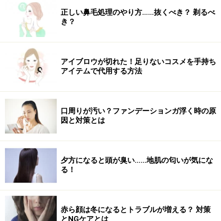
1時間後も色味はしっかりキープ！
正しい鼻毛処理のやり方……抜くべき？ 剃るべ
き？
画像上段がジャズジャム、画像下段がDJプラムです。ど
ちらも、途中、打ち合わせをしながら飲み物を口にした
のですが、塗布直後と色味はほぼ変わらない状態です。
アイブロウが切れた！足りないコスメを手持ち
ツヤはやや落ちていますが、これなら顔がくすんで残念
アイテムで代用する方法
な印象になる心配もなさそうです。忙しい日は、とりあ
えずこれを塗っておけば安心！ですね。
口周りが汚い？ファンデーションガ浮く時の原
どのカラーも見た目より透明感のあるクリアな発色なの
因と対策とは
で、取り入れやすいと思います。何より、ティントによ
くある乾燥が気にならないのは、うれしいポイントで
す。メイク直しの時間がなくてもきれいな仕上がりをキ
夕方になると頭が臭い……地肌の匂いが気にな
る！
ープしたい方に、ぴったりのアイテムと言えるでしょ
う。
DATA：
赤ら顔は冬になるとトラブルが増える？ 対策
とNGケアとは