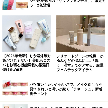
ツヤ感が魅力の「リップフォンデュ」、限定カ
ラー2色登場
さらに、思わず人に見せたくなるほどキュートなパッケ
ージもポイントです。音楽からインスピレーションを受
けたジュークボックス型のデザインで、キーリング感覚
で持ち運べます。
筆者が気になった5色をピックアップ！
カラーは全8色がラインナップ。なかでも筆者が気にな
【2026年最新】もう紫外線対
デリケートゾーンの乾燥・か
ったのがこちらの5色です。
策だけじゃない！ 美肌もコス
ゆみなどの悩みに……「洗
パも欲張る機能満載の厳選日
う・潤す」でケアする、厳選
焼け止め6選
フェムテックアイテム
肌なじみのよいポップスターピーチ
ポップスターピーチは、最初の一節のときめきを込め
パケ買いしたいかわいさで、メイク直しも不
た、繊細なヌードピーチ。肌なじみもよく、シーンを問
要!? きれいと潤いが続く「ラネージュ」新感
覚ティント
わず使えます。