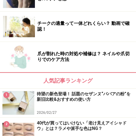
ラネージュ
ジュースポップボックスリップティント
全8色（税込各2310円）
チークの適量って一体どれくらい？ 動画で確
認！
※記事内容は執筆時点のものです。最新の内容をご確認くださ
い。
※個人の体質、また、誤った方法による実践に起因して肌荒れや
不調を引き起こす場合があります。実践の際には、必ず自身の体
爪が割れた時の対処や補修は？ ネイルや爪切
質及び健康状態を十分に考慮し、正しい方法で行ってください。
りでのケア方法
また、全ての方への有効性を保証するものではありません。
人気記事ランキング
【編集部おすすめの購入サイト】
待望の新色登場！ 話題のセザンヌ“ババアの粉”を
1
Amazonで化粧品・コスメをチェック！
新旧比較&おすすめの使い方
2026/02/27
楽天市場で人気のコスメをチェック！
40代が買ってはいけない「老け見えアイシャド
2
ウ」とは？ラメや派手な色はNG？