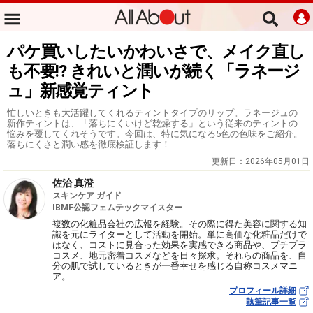
パケ買いしたいかわいさで、メイク直し
も不要!? きれいと潤いが続く「ラネージ
ュ」新感覚ティント
忙しいときも大活躍してくれるティントタイプのリップ。ラネージュの
新作ティントは、「落ちにくいけど乾燥する」という従来のティントの
悩みを覆してくれそうです。今回は、特に気になる5色の色味をご紹介。
落ちにくさと潤い感を徹底検証します！
更新日：
2026年05月01日
佐治 真澄
スキンケア ガイド
IBMF公認フェムテックマイスター
複数の化粧品会社の広報を経験。その際に得た美容に関する知
識を元にライターとして活動を開始。単に高価な化粧品だけで
はなく、コストに見合った効果を実感できる商品や、プチプラ
コスメ、地元密着コスメなどを日々探求。それらの商品を、自
分の肌で試しているときが一番幸せを感じる自称コスメマニ
ア。
プロフィール詳細
執筆記事一覧