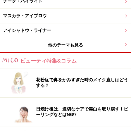
チーク・ハイライト
垢抜けカラーのDJプラム
マスカラ・アイブロウ
DJプラムは、クラブのベースのように響く深みのあるプ
アイシャドウ・ライナー
ラム。ひと塗りで垢抜けた印象に仕上げてくれます。
このほか、エレクトロベリー（EC限定）、モカリミック
他のテーマも見る
ス（EC限定）、ローファイモーヴ（EC限定）もありま
ビューティ特集&コラム
す。
色もちを特に気に入った2色で検証！
花粉症で鼻をかみすぎた時のメイク直しはどう
する？
5色のうち、特にお気に入りなのがジャズジャムとDJプ
ラム。そこで、この2色で持ちも検証してみました。
日焼け後は、適切なケアで美白を取り戻す！ピ
塗布直後と1時間後の色もちがこちら。
ーリングなどはNG!?