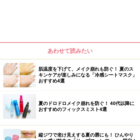
このティントの魅力は、発色と色もちの良さに加えて、
しっとりとした潤い感も叶えてくれるところ。ウォータ
ー層がひと塗りでみずみずしい発色を与え、オイル層が
あわせて読みたい
唇をやさしくコーティングすることで、乾燥を防ぎなが
らつけたての美しさを長時間キープしてくれます。セラ
肌温度を下げて、メイク崩れも防ぐ！ 夏のス
ミドやポリペプチドなどの保湿・整肌成分が配合されて
キンケアが楽しみになる「冷感シートマスク」
いるため、ベタつきにくく軽やかなつけ心地なのに、テ
おすすめ4選
ィント特有のパサつきも気になりません。
夏のドロドロメイク崩れを防ぐ！ 40代以降に
また、唇にピタッとフィットするアプリケーターで、ひ
おすすめのフィックスミスト4選
と塗りでもムラなくきれいに仕上がります。口角など細
かいパーツにも塗りやすいので、忙しい朝でも手早くメ
イクできます。
縦ジワで老け見えする夏の唇にも！ ひんやり