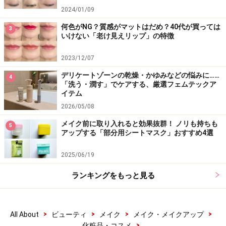
2024/01/09
何色がNG？質感がマットはだめ？40代が買っては
3
いけない「老け見えリップ」の特徴
2023/12/07
デリケートゾーンの乾燥・かゆみなどの悩みに……
4
「洗う・潤す」でケアする、厳選フェムテックア
イテム
2026/05/08
メイク前に取り入れると効果抜群！ ノリも持ちも
5
アップする「部分用シートマスク」おすすめ4選
2025/06/19
ランキングをもっと見る
>
>
>
>
All About
ビューティ
メイク
メイク・メイクアップ
>
化粧品・コスメ