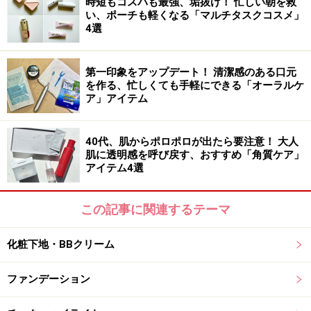
時短もコスパも最強、垢抜け！ 忙しい朝を救
気分を上げたい時にはディスココーラル
い、ポーチも軽くなる「マルチタスクコスメ」
4選
ディスココーラルは、ディスコのリズムのように軽やか
に映えるウォームコーラル。気持ちが上向く、明るい気
第一印象をアップデート！ 清潔感のある口元
分になれるカラーです。
を作る、忙しくても手軽にできる「オーラルケ
ア」アイテム
シックだけと使いやすいジャズジャム
40代、肌からポロポロが出たら要注意！ 大人
ジャズジャムは、ジャズのグルーヴのようにやわらかく
肌に透明感を呼び戻す、おすすめ「角質ケア」
溶け込むヌードブラウン。透け感も感じられるので、ブ
アイテム4選
ラウン系は苦手という人にもおすすめ。
この記事に関連するテーマ
肌がワントーン明るく見えるレッドクラッシック
化粧下地・BBクリーム
レッドクラッシックは、世代を超えて愛される名曲のよ
うにタイムレスな感性を宿したトゥルーレッド。肌トー
ファンデーション
ンを明るく見せてくれる、元気をもらえるカラーです。