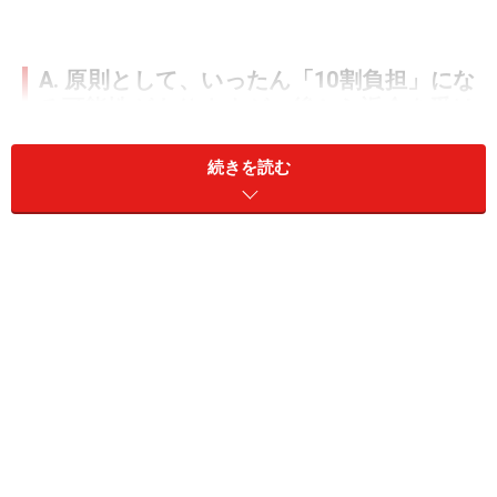
A. 原則として、いったん「10割負担」にな
る可能性がありますが、後から返金を受け
られます
続きを読む
病院の窓口で有効な保険証（マイナ保険証）を提示でき
ない場合、病院は患者がどの保険に加入しているか確認
できないため、一時的に医療費の全額（10割）を支払う
ケースが多いようです。
ただし、支払い後に健康保険組合へ申請することで、医
療費の払い戻しを受けられる場合もあります。自分が登
録している健康保険組合のWebサイトなどで手続きに必
要な書類を確認して、病院に発行をお願いしましょう。
後日、健康保険組合に提出すると返金手続きが行われま
す。