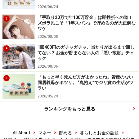
【編集部からのお知らせ】
2026/06/24
・「家計」について、
アンケート（2026/8/31まで）
を実施
中です！
「手取り20万で年100万貯金」は即挫折への道！
3
※抽選で20名にAmazonギフト券1000円分プレゼント
ズボラ民こそ「1年スパン」で貯めるのが大正解な
※謝礼付きの限定アンケートやモニター企画に参加が可能に
ワケ
なります
2026/08/08
1回400円のガチャガチャ、当たりが出るまで回し
4
てない？ お金が貯まらない人の「悪い散財」チェ
ック
2026/08/06
「もっと早く死んだ方がよかったね」資産のない
5
同居義母がポツリ。 “丸抱え”でジリ貧の生活がツ
ラい
2026/05/29
ランキングをもっと見る
>
>
>
>
All About
マネー
貯める
暮らしとお金の話題