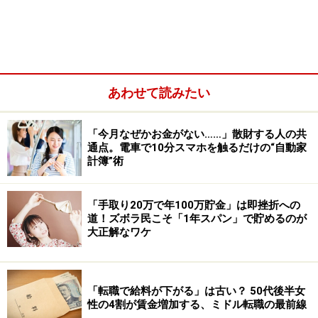
あわせて読みたい
「今月なぜかお金がない……」散財する人の共
通点。電車で10分スマホを触るだけの“自動家
計簿”術
「手取り20万で年100万貯金」は即挫折への
道！ズボラ民こそ「1年スパン」で貯めるのが
マイナンバーカードを紛失したらやるべき
大正解なワケ
ことは？
マイナンバーカードを紛失してしまったら、以下の3つ
「転職で給料が下がる」は古い？ 50代後半女
を行いましょう。迅速に手続きをすれば、悪用されるこ
性の4割が賃金増加する、ミドル転職の最前線
とを防げます。