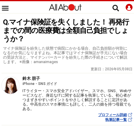
Q.マイナ保険証を失くしました！ 再発行
までの間の医療費は全額自己負担でしょ
うか？
マイナ保険証を紛失した状態で病院にかかる場合、自己負担額が何割に
なるのか気になりますよね。本記事ではマイナ保険証が手元にない場合
の受診方法と、マイナンバーカードを紛失した際の手続きについて解説
します。 ※画像：amanaimages
更新日：
2026年05月08日
鈴木 朋子
iPhone・SNS ガイド
ITライター・スマホ安全アドバイザー。スマホ、SNS、Webサ
ービスなど、身近なITに関する記事を執筆している。初心者が
つまずきやすいポイントをやさしく解説することに定評があ
る。中高生のスマホ事情にも詳しく、二人の娘を持つ母親でも
ある。
プロフィール詳細
執筆記事一覧