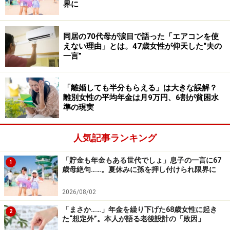
界に
手数料がかかります。
マイナンバーカードを再発行するまでの期間に病院へ行
同居の70代母が涙目で語った「エアコンを使
く必要がある場合、加入している保険者に「資格確認
えない理由」とは。47歳女性が仰天した“夫の
一言”
書」を申請して発行してもらうこともできます。資格確
認書があれば、窓口で最初から医療費を3割負担で受診
「離婚しても半分もらえる」は大きな誤解？
できるので、早めの手続きをおすすめします。
離別女性の平均年金は月9万円、6割が貧困水
準の現実
※記事内容は執筆時点のものです。最新の内容をご確認くださ
い。
人気記事ランキング
本記事の内容は一般的な情報提供を目的としており、特定の金融
商品や投資行動を推奨するものではありません。
投資や資産運用に関する最終的なご判断はご自身の責任において
「貯金も年金もある世代でしょ」息子の一言に67
1
行ってください。
歳母絶句……。夏休みに孫を押し付けられ限界に
掲載情報の正確性・完全性については十分に配慮しております
が、その内容を保証するものではなく、これに基づく損失・損害
などについて当社は一切の責任を負いません。
2026/08/02
最新の情報や詳細については、必ず各金融機関やサービス提供者
「まさか……」年金を繰り下げた68歳女性に起き
の公式情報をご確認ください。
2
た“想定外”。本人が語る老後設計の「敗因」