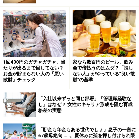
「マイナンバー総合フリーダイヤル（0120-95-
0178）」へ電話
紛失手続きを行うと、マイナンバーカードを一時停
止することができます。音声ガイダンス2番を選択
し、紛失手続きを進めましょう。
1回400円のガチャガチャ、当
家なら数百円のビール、飲み
警察へ遺失届を出す
たりが出るまで回してない？
会で倍払うのはムダ？「損し
外出先で紛失した場合、必ず警察署や交番に遺失届
お金が貯まらない人の「悪い
ない人」がやっている“良い散
散財」チェック
財”の基準
を出しましょう。マイナンバーカードを再発行する
際に、警察で発行される「受理番号」が必要になり
「入社以来ずっと同じ部署」「管理職経験な
ますので必ず控えておきましょう。
し」はなぜ？ 女性のキャリア形成を阻む育成
格差の実態
市区町村の窓口で再発行手続き
住んでいる地域の市区町村役場でマイナンバーカー
「貯金も年金もある世代でしょ」息子の一言に
ドの再発行申請を行いましょう。なお、再交付には
67歳母絶句……。夏休みに孫を押し付けられ限