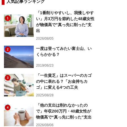
人気記事ランキング
「1番削りやすいし、我慢しやす
1
い」月3万円を節約した48歳女性
が物価高で"真っ先に削った"支
出
2026/08/05
一度は登ってみたい富士山、い
2
くらかかる？
2019/06/23
「一生貧乏」はスーパーのカゴ
3
の中に表れる？「お金持ちカ
ゴ」に変える4つの工夫
2025/08/28
「他の支出は削れなかったの
4
で」年収200万円・40歳女性が
物価高で“真っ先に削った”支出
2026/08/06