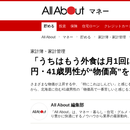
マネー
貯める
投資
保険
住宅ローン
クレジットカー
All About
マネー
貯める
家計簿・家計管理
家計簿・家計管理
「うちはもう外食は月1回
円・41歳男性が“物価高”
さまざまな物価が上昇する中、「特にこれはしんどい」と感じるポ
から、北海道に住む41歳男性の「物価高で一番苦しいと感じるこ
All About 編集部
「All About」は、マネー・暮らし・住宅・
り豊かに快適にするノウハウから業界の最新動向
イトです。