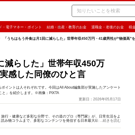
ド・電子マネー・ポイント
結婚・出産・教育のお金
退職金・老後のお金
税
「うちはもう外食は月1回に減らした」世帯年収450万円・41歳男性が“物価高”
に減らした」世帯年収450万
を実感した同僚のひと言
イントは人それぞれです。今回はAll About編集部が実施したアンケート
と」を紹介します。※画像：PIXTA
更新日：2026年05月17日
グルメ・旅行・健康など多彩な分野で、その道のプロ（専門家）が、日常生活をよ
、読み物コラムまで、多彩なコンテンツを発信する日本最大級の総合情報サ
...続きを読む