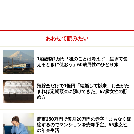
宿泊先の「館内の温泉施設が充実しており、堪能する事
ができた。海に面しており、眺望もよく景色を眺めてい
るだけで癒やされた。淡路牛、海鮮類など季節に応じた
料理がおいしく、酒類も豊富。釣り宿など目的に特化し
あわせて読みたい
た宿もあり、若年層からシニア層まで楽しめる観光地だ
と思います」とすすめます。
1泊総額2万円「後のことは考えず、生きて使
移動には自家用車を利用しドライブも楽しんだそうで
えるときに使おう」60歳男性のひとり旅
「大鳴門橋からの眺望が気持ちよく、高速で島内どこへ
でも比較的短時間で行く事ができる」ため便利とのこ
と。
預貯金だけで1億円「結婚して以来、お金がた
まれば定期預金に預けてきた」67歳女性の貯
め方
なお旅行にかかった費用は夫婦2人で「宿泊費5万円（朝
夕食事付）、交通費（ガソリン代）3000円」と記述があ
ります。
貯蓄250万円で毎月20万円の赤字「まもなく破
綻するのでマンションを売却予定」65歳女性
の年金生活
「観光は無理のない範囲で、宿でのんびり