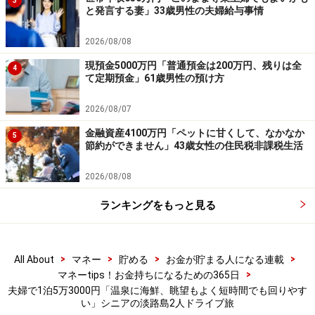
3
と発言する妻」33歳男性の夫婦給与事情
2026/08/08
現預金5000万円「普通預金は200万円、残りは全
4
て定期預金」61歳男性の預け方
2026/08/07
金融資産4100万円「ペットに甘くして、なかなか
5
節約ができません」43歳女性の住民税非課税生活
2026/08/08
ランキングをもっと見る
>
>
>
>
All About
マネー
貯める
お金が貯まる人になる連載
>
マネーtips！お金持ちになるための365日
夫婦で1泊5万3000円「温泉に海鮮、眺望もよく短時間でも回りやす
い」シニアの淡路島2人ドライブ旅