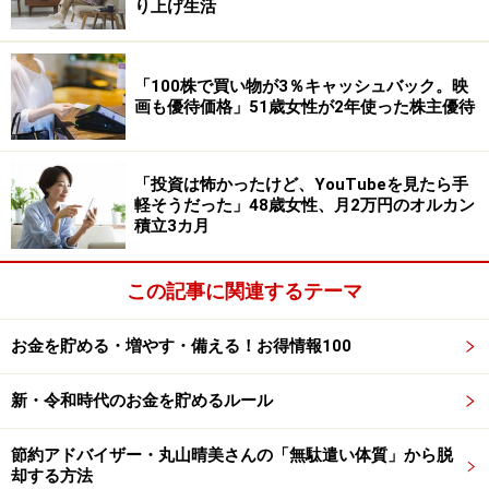
り上げ生活
※シニアの旅行費用をはじめ、投資や年金生活など、皆
さんのお金のエピソードをお寄せください。エピソード
の採用で3000円分のAmazonギフト券をもれなくプレゼ
「100株で買い物が3％キャッシュバック。映
画も優待価格」51歳女性が2年使った株主優待
ント。応募は
こちら
から
ーーーーーーーーーーーーーーーー
「投資は怖かったけど、YouTubeを見たら手
※本文カッコ内の回答者コメントは原文に準拠していま
軽そうだった」48歳女性、月2万円のオルカン
す
積立3カ月
※エピソードは投稿者の当時のものです。現在とはサー
ビスや金額などの情報が異なることがございます
この記事に関連するテーマ
※投稿エピソードのため、内容の正確性を保証するもの
ではございません
お金を貯める・増やす・備える！お得情報100
新・令和時代のお金を貯めるルール
※記事内容は執筆時点のものです。最新の内容をご確認くださ
い。
本記事の内容は一般的な情報提供を目的としており、特定の金融
節約アドバイザー・丸山晴美さんの「無駄遣い体質」から脱
商品や投資行動を推奨するものではありません。
却する方法
投資や資産運用に関する最終的なご判断はご自身の責任において