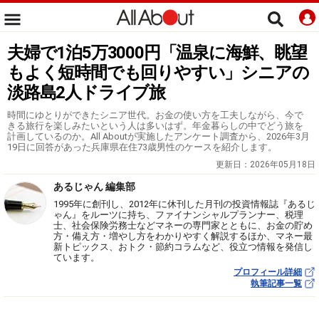
夫婦で1泊5万3000円「温泉に海鮮、眺望
もよく短時間でも回りやすい」シニアの
淡路島2人ドライブ旅
時間にゆとりができたシニア世代。お金の使い方を工夫しながら、今で
きる旅行を楽しみたいという人は多いはず。年金暮らしの中でどう旅を
計画しているのか。All Aboutが実施したアンケート調査から、2026年3月
19日に回答があった兵庫県在住73歳男性のケースを紹介します。
更新日：
2026年05月18日
あるじゃん 編集部
1995年に創刊し、2012年に休刊した月刊の投資情報誌『あるじ
ゃん』をルーツに持ち、ファイナンシャルプランナー、税理
士、社会保険労務士などマネーの専門家とともに、お金の貯め
方・備え方・増やし方をわかりやすく解説するほか、マネー最
新トピックス、おトク・節約コラムなど、役立つ情報を発信し
ています。
プロフィール詳細
執筆記事一覧