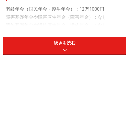
老齢年金（国民年金・厚生年金）：12万1000円
障害基礎年金や障害厚生年金（障害年金）：なし
遺族基礎年金や遺族厚生年金（遺族年金）：なし
その他（企業年金や個人年金保険など）：なし
続きを読む
配偶者の収入：年金120万円（年額）
ひと月の支出：15万円
「行ってよかったシニアの旅先は兵庫県淡
路島」
現役引退後は「2～3年に1回程度、夫婦ふたり旅」をし
ているというdaichiさん。
シニアになって行ってよかった旅先は「60代に妻と」訪
れた「1泊の兵庫県淡路島」旅行だそう。