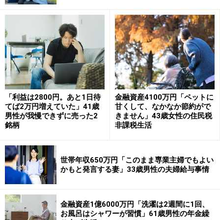
過ごす旅もいい」
年金生活における旅費のやりくりについては「月々の家
計から、余裕のある月の金額を貯め旅行などに使う。あ
くまで家計への負担を考え、（予算に合った旅行計画
を）その都度考えている」とのこと。
加えて、シニアになってからの旅行は「目的地までの移
「利益は2800円。あと1日待
金融資産4100万円「ペットに
動時間が長すぎないことを念頭に」予定を立てることが
てば2万円増えていた」41歳
甘くして、なかなか節約がで
男性が我慢できずに売った2
きません」43歳女性の住民税
失敗しないコツだと言います。
銘柄
非課税生活
最後に、これから旅行を計画しているシニア世代に向け
て、よりよい旅にするためには「高齢になるにつけ、移
世帯年収650万円「このまま専業主婦でもよい
動や歩行距離が問題になってくるため、観光も無理なく
かもと発言する妻」33歳男性の夫婦給与事情
移動できる範囲にとどめ、むしろ宿でのんびり過ごすこ
とができるような計画を立てる」のがおすすめだとアド
金融資産1億6000万円「洗濯は2週間に1回、
バイスされていました。
お風呂はシャワーが習慣」61歳男性の年金繰