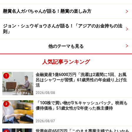
行ってください。
掲載情報の正確性・完全性については十分に配慮しております
懸賞名人ガバちゃんが語る！懸賞の楽しみ方
が、その内容を保証するものではなく、これに基づく損失・損害
などについて当社は一切の責任を負いません。
ジョン・シュウギョウさんが語る！「アジアのお金持ちの法
最新の情報や詳細については、必ず各金融機関やサービス提供者
の公式情報をご確認ください。
則」
【編集部からのお知らせ】
他のテーマも見る
・「家計」について、
アンケート（2026/8/31まで）
を実施
中です！
人気記事ランキング
※抽選で20名にAmazonギフト券1000円分プレゼント
※謝礼付きの限定アンケートやモニター企画に参加が可能に
なります
金融資産1億6000万円「洗濯は2週間に1回、お風
1
呂はシャワーが習慣」61歳男性の年金繰り上げ生
活
2026/08/08
「100株で買い物が3％キャッシュバック。映画も
2
優待価格」51歳女性が2年使った株主優待
2026/08/07
世帯年収650万円「このまま専業主婦でもよいかも