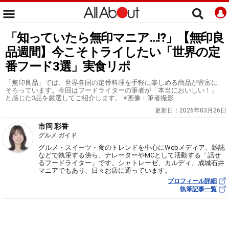
「知っていたら無印マニア…!?」【無印良
品週間】今こそトライしたい「世界の定
番フード3選」実食リポ
「無印良品」では、世界各国の定番料理を手軽に楽しめる商品が豊富に
そろっています。今回はフードライターの筆者が「本当においしい！」
と感じた3品を厳選してご紹介します。 ※画像：筆者撮影
更新日：
2026年03月26日
市岡 彩香
グルメ ガイド
グルメ・スイーツ・食のトレンドを中心にWebメディア、雑誌
などで執筆する傍ら、ナレーターやMCとして活動する「話せ
るフードライター」です。シャトレーゼ、カルディ、成城石井
マニアでもあり、日々お店に通っています。
プロフィール詳細
執筆記事一覧