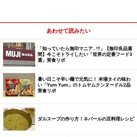
キットの中には、炒めソース、ビーフン、干しえびとナッツ
あわせて読みたい
が入っています
キットには、五香粉（ウーシャンフェン）が効いた炒め
「知っていたら無印マニア…!?」【無印良品週
ソース、ビーフン、干しえびとナッツのトッピングが入
間】今こそトライしたい「世界の定番フード3
っています。シーフードや野菜など、好みの具材を用意
選」実食リポ
すれば、フライパン1つで簡単に作ることができます。
暑い日こそ辛い麺で元気に！ 本場タイの味わ
い「Yum Yum」のトムヤムクンヌードル2品
筆者は商品の袋に書いてあった通り、えび8尾、小松菜4
実食リポ
株、長ねぎ1本を加えて調理してみました（炒める際に
油大さじ1が必要です）。
ダルスープの作り方！ネパールの豆料理レシピ
フライパン1つで、本格的な“台湾焼きビーフン” を手軽に作