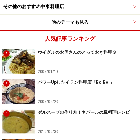
実際に食べてみると、ルーはさらっとしていてスープカ
その他のおすすめ中東料理店
レーのような軽やかさ。「辛さレベル3」と記載されて
いますが、ココナッツの甘みが引き立つまろやかな味わ
他のテーマも見る
いで、程よい辛さだと感じます。
人気記事ランキング
やわらかいえびが5尾も入っていて満足感も十分。セミ
ウイグルのお母さんのとっておき料理３
1
ドライトマトのほのかな酸味がアクセントになり、最後
まで飽きずに楽しめます。白米はもちろん、無印のナン
と合わせるのもおすすめです。
2007/01/18
パワーUpしたイラン料理店「BolBol」
2
3. 「手づくりキット ラープ（タイの香菜と
ライムの辛口そぼろ）」290円
2007/02/20
ダルスープの作り方！ネパールの豆料理レシピ
3
「手づくりキット ラープ（タイの香菜とライムの辛口そぼ
2019/09/30
ろ）」28g（2人前）290円（税込）