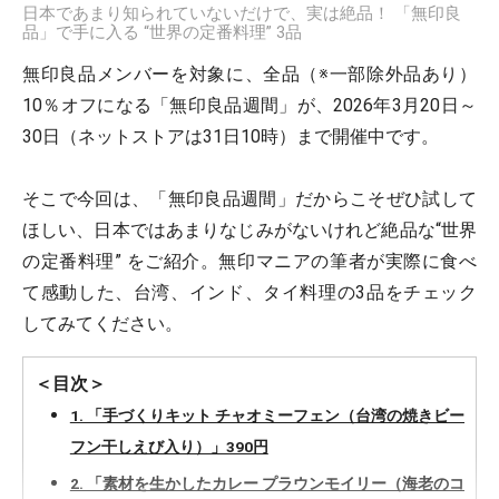
日本であまり知られていないだけで、実は絶品！ 「無印良
品」で手に入る “世界の定番料理” 3品
無印良品メンバーを対象に、全品（※一部除外品あり）
10％オフになる「無印良品週間」が、2026年3月20日～
30日（ネットストアは31日10時）まで開催中です。
そこで今回は、「無印良品週間」だからこそぜひ試して
ほしい、日本ではあまりなじみがないけれど絶品な“世界
の定番料理” をご紹介。無印マニアの筆者が実際に食べ
て感動した、台湾、インド、タイ料理の3品をチェック
してみてください。
＜目次＞
1. 「手づくりキット チャオミーフェン（台湾の焼きビー
フン干しえび入り）」390円
2. 「素材を生かしたカレー プラウンモイリー（海老のコ