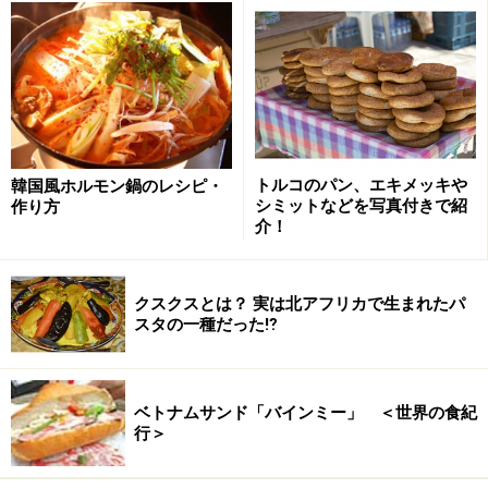
ることができます
ひと口食べると、五香粉のエキゾチックな香りが広がる
中にも、辛さは控えめでうまみがしっかり出ています。
やわらかなビーフンは細めでボリューミーながら食べや
すく、干しえびやナッツをトッピングしていることで風
味豊かで食感もGood。
トルコのパン、エキメッキや
韓国風ホルモン鍋のレシピ・
シミットなどを写真付きで紹
作り方
介！
臭みやクセが少ないタイプの異国料理という感じで、家
にある残り物の野菜を入れても十分楽しめそう！ お店ク
オリティーの味わいに感動する逸品です。
クスクスとは？ 実は北アフリカで生まれたパ
スタの一種だった⁉
2. 「素材を生かしたカレー プラウンモイリ
ー（海老のココナッツカレー）」350円
ベトナムサンド「バインミー」 ＜世界の食紀
行＞
「素材を生かしたカレー プラウンモイリー（海老のココナ