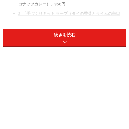
コナッツカレー）」350円
3. 「手づくりキット ラープ（タイの香菜とライムの辛口
そぼろ）」290円
続きを読む
1. 「手づくりキット チャオミーフェン（台
湾の焼きビーフン干しえび入り）」390円
「手づくりキット チャオミーフェン（台湾の焼きビーフン
干しえび入り）」169.5g（2人前）390円（税込）
最初に紹介するのは、「手づくりキット チャオミーフェ
ン（台湾の焼きビーフン干しえび入り）」169.5g（2人
前）390円（税込）。チャオミーフェンとは、台湾で“お
ふくろの味”として親しまれている定番の家庭料理で、屋
台グルメとしても人気の焼きビーフンです。