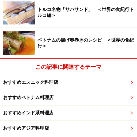
ッツカレー）」180g（1人前）350円（税込）
トルコ名物「サバサンド」 ＜世界の食紀行ト
続いて紹介するのは、「素材を生かしたカレー プラウン
ルコ編＞
モイリー（海老のココナッツカレー）」180g（1人前）
350円（税込）。プラウンモイリーとは、南インド・ケ
ベトナムの揚げ春巻きのレシピ ＜世界の食紀
ララ州発祥のココナッツミルクをベースにしたえびカレ
行＞
ーのこと。
この記事に関連するテーマ
この無印良品版はテレビ番組でも絶賛されていた人気商
品で、えびのうまみ、レモンの酸味、マスタードシード
おすすめエスニック料理店
の香ばしさが特徴。ココナッツミルクのコクとカレーリ
ーフの香りがバランスよく調和しています。
おすすめベトナム料理店
おすすめインド系料理店
ココナッツ感じるコクのある味わいが◎。えびがたっぷり入
っていてぜいたく！
おすすめアジア料理店