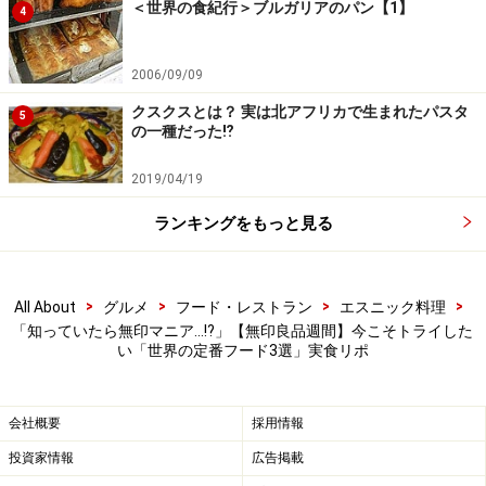
＜世界の食紀行＞ブルガリアのパン【1】
4
最後にご紹介するのは、「手づくりキット ラープ（タイ
の香菜とライムの辛口そぼろ）」28g（2人前）290円
2006/09/09
（税込）。ラープとは、タイ東北部の代表的な肉サラダ
のことで、現地ではソウルフードとして知られている一
クスクスとは？ 実は北アフリカで生まれたパスタ
5
の一種だった⁉
品です。
2019/04/19
ランキングをもっと見る
ソース、ハーブミックス、炒り米の3点セットが入っていま
す
キットには、ライムや魚醤を使ったソース、コリアンダ
>
>
>
>
All About
グルメ
フード・レストラン
エスニック料理
「知っていたら無印マニア…!?」【無印良品週間】今こそトライした
ーやスイートバジルが入ったハーブミックス、唐辛子入
い「世界の定番フード3選」実食リポ
りの炒り米が入っています。
会社概要
採用情報
炒めたひき肉と和えるだけで、本格的なラープが完成し
ます。筆者は、袋に記載されていた通りに、豚ひき肉
投資家情報
広告掲載