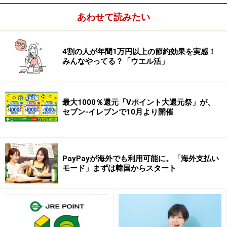
あわせて読みたい
4割の人が年間1万円以上の節約効果を実感！
みんなやってる？「ウエル活」
ウエル活で4割が「年間1万円以上節約効果
を実感」
一方で、WAON POINTを用いてウエル活を利用している
最大1000％還元「Vポイント大還元祭」が、
セブン-イレブンで10月より開催
ユーザーの86％が、年間の節約額について回答してお
り、一定の効果を感じている様子がうかがえます。なか
でも、
40％の人は年間1万円以上の効果を感じていると
回答しています
（「年間5万円以上」「年間3万～5万円
PayPayが海外でも利用可能に。「海外支払い
モード」まずは韓国からスタート
未満」「年間1万～3万円未満」の合算）。