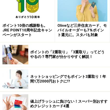
ポイント10倍の感謝祭も。
Oliveなど三井住友カード、モ
JRE POINT10周年記念キャン
バイルオーダーも7％ポイン
（出典：株式会社オズビジョン）
ペーンがスタート
ト還元に。スタバも対象
今回の調査はウエル活に焦点を当てていますが、背景に
あるのは「節約の工夫をどのように生活に取り入れる
ポイントの「2重取り」「3重取り」ってどう
か」という大きなテーマといえます。食費や光熱費、通
やるの？専門家が分かりやすく解説！
信費といった固定費を見直すことはもちろん、ポイント
制度や割引キャンペーンをうまく利用することも重要で
す。
ネットショッピングでもポイント3重取り！年
間1万2000円おトクに!?
ウエル活はその一例ですが、利用者の高い満足度を見る
と「知っているかどうか」で家計に差が生じることが分
値上げラッシュに負けない！スーパー別おすす
かります。まずは身近なスーパーやドラッグストアで利
めクレジットカード4選