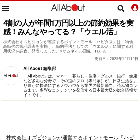
4割の人が年間1万円以上の節約効果を実
感！みんなやってる？「ウエル活」
株式会社オズビジョンが運営するポイントモール「ハピタス」は、物価
高時代の家計調査を実施し、節約手法としての「ウエル活」に関する利
用状況を調査、発表しました。※サムネイル画像：PIXTA
更新日：
2025年10月10日
All About 編集部
「All About」は、マネー・暮らし・住宅・グルメ・旅行・健康
など多彩な分野で、その道のプロ（専門家）が、日常生活をよ
り豊かに快適にするノウハウから業界の最新動向、読み物コラ
ムまで、多彩なコンテンツを発信する日本最大級の総合情報サ
イトです。
株式会社オズビジョンが運営するポイントモール「ハピ