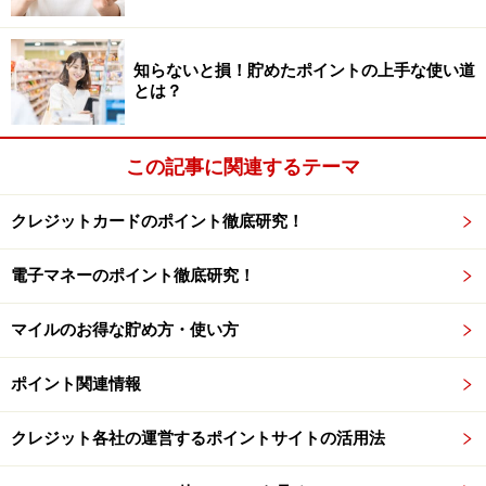
用できるポイント制度を見直してみるなど、小さな一歩
から始めてみてはいかがでしょうか。
知らないと損！貯めたポイントの上手な使い道
とは？
【調査概要】
調査時期：2025年6月上旬
有効回答数：5642件
この記事に関連するテーマ
調査対象：全国の「ハピタス」ユーザー（20～55歳）
調査方法：インターネット
クレジットカードのポイント徹底研究！
電子マネーのポイント徹底研究！
出典：
【ウエル活】年間約7.5万円の節約機会損失、利用
者の86%が効果を実感――2025年実態調査
マイルのお得な貯め方・使い方
※記事内容は執筆時点のものです。最新の内容をご確認くださ
い。
ポイント関連情報
本記事の内容は一般的な情報提供を目的としており、特定の金融
商品や投資行動を推奨するものではありません。
投資や資産運用に関する最終的なご判断はご自身の責任において
クレジット各社の運営するポイントサイトの活用法
行ってください。
掲載情報の正確性・完全性については十分に配慮しております