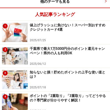
が、その内容を保証するものではなく、これに基づく損失・損害
他のテーマも見る
などについて当社は一切の責任を負いません。
最新の情報や詳細については、必ず各金融機関やサービス提供者
人気記事ランキング
の公式情報をご確認ください。
値上げラッシュに負けない！スーパー別おすすめ
【編集部からのお知らせ】
1
クレジットカード4選
・「家計」について、
アンケート（2026/8/31まで）
を実施
中です！
2025/07/25
※抽選で20名にAmazonギフト券1000円分プレゼント
※謝礼付きの限定アンケートやモニター企画に参加が可能に
千葉県で最大1万5000円分のポイント還元キャン
2
なります
ペーン！県外の人も利用OK
2025/06/12
知らないと損！貯めたポイントの上手な使い道と
3
は？
2025/07/18
ポイントの「2重取り」「3重取り」ってどうやる
4
の？専門家が分かりやすく解説！