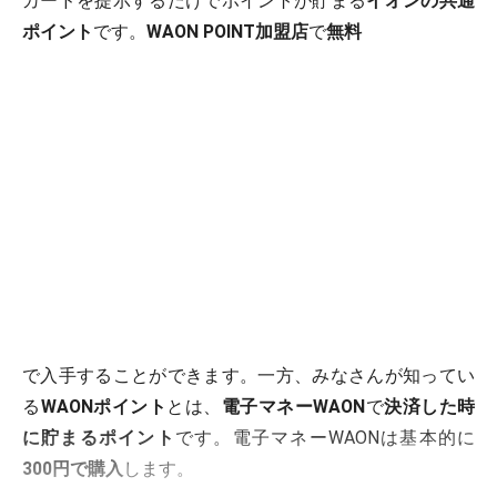
カードを提示するだけでポイントが貯まる
イオンの共通
ポイント
です。
WAON POINT加盟店
で
無料
で入手することができます。一方、みなさんが知ってい
る
WAONポイント
とは、
電子マネーWAON
で
決済した時
に貯まるポイント
です。電子マネーWAONは基本的に
300円で購入
します。