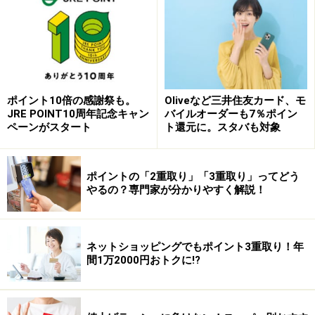
や今まで無記名で利用していたWAONカードの場合のみ
です。
イオンカードや記名済みのWAONカードは自動的
に会員登録されています
。会員登録は郵送、ネット
（smart WAONサイト）、店頭端末で行うことが可能で
す。
ポイント10倍の感謝祭も。
Oliveなど三井住友カード、モ
JRE POINT10周年記念キャン
バイルオーダーも7％ポイン
会員登録した場合
、WAON POINT加盟店でWAON POINT
ペーンがスタート
ト還元に。スタバも対象
カードを提示し、現金で支払うと
200円につき1 WAON
POINT
が貯まります。一方、会員登録した電子マネー
ポイントの「2重取り」「3重取り」ってどう
WAONの場合は、WAON加盟店での決済で
200円につき1
やるの？専門家が分かりやすく解説！
WAON POINT
、WAON POINT加盟店での
月額決済額500
円につき1 WAON POINT
が別途貯まります。
ネットショッピングでもポイント3重取り！年
間1万2000円おトクに!?
会員登録していないWAONカード
での支払い時は
、200
円につき1 WAONポイント
のみとなります。つまり、会
員登録した電子マネーWAONでの決済については月間利