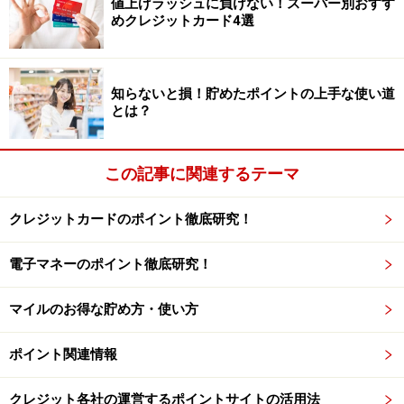
値上げラッシュに負けない！スーパー別おすす
用額500円につき1 WAON POINT分おトクということで
めクレジットカード4選
す。
知らないと損！貯めたポイントの上手な使い道
とは？
この記事に関連するテーマ
WAONポイントとWAON POINTのポイントの貯まり方の違い
クレジットカードのポイント徹底研究！
電子マネーのポイント徹底研究！
WAON POINTカード提示＋WAON決済は可
能？
マイルのお得な貯め方・使い方
共通ポイントの場合、
共通ポイントカードを提示
して、
電子マネーやクレジットカードで支払う
ような
ポイント
ポイント関連情報
2重取り
が可能です。しかし、
WAON POINTでは提示＋
クレジット各社の運営するポイントサイトの活用法
決済でのポイント2重どりはできません
。