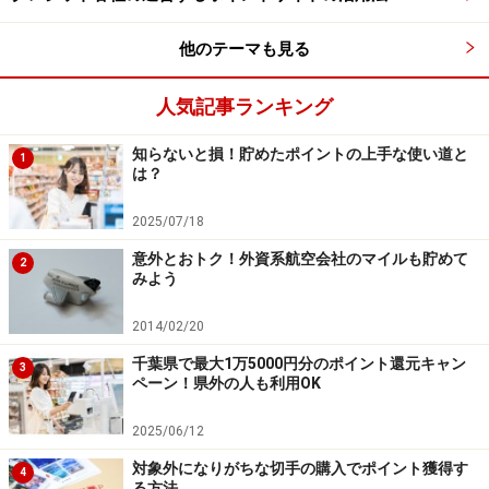
他のテーマも見る
従って、今まで記名式の
電子マネーWAONを利用してい
た場合
は、新たに
WAON POINTカードを入手する必要は
人気記事ランキング
ない
ということです。
知らないと損！貯めたポイントの上手な使い道と
1
は？
ただし、
ダイエー、グルメシティ、フーディアムだけは
WAON POINTカード提示＋WAON決済でダブルで
2025/07/18
WAON POINTを貯めることが可能
ですの。この3つの店
意外とおトク！外資系航空会社のマイルも貯めて
2
舗を利用する場合は、WAON POINTカードを別途保有し
みよう
ましょう。
2014/02/20
千葉県で最大1万5000円分のポイント還元キャン
3
ペーン！県外の人も利用OK
電子マネーWAONとWAON POINTカードの使い方
2025/06/12
対象外になりがちな切手の購入でポイント獲得す
4
る方法