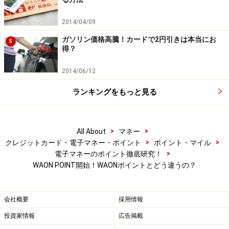
2014/04/09
ガソリン価格高騰！カードで2円引きは本当にお
5
得？
2014/06/12
ランキングをもっと見る
>
>
All About
マネー
>
>
クレジットカード・電子マネー・ポイント
ポイント・マイル
WAON POINTの特徴は？
>
電子マネーのポイント徹底研究！
WAON POINT開始！WAONポイントとどう違うの？
ウォーキングアプリ「RenoBody」でも貯められる
会社概要
採用情報
投資家情報
広告掲載
では、新しくなったWAON POINTはどのような特徴があ