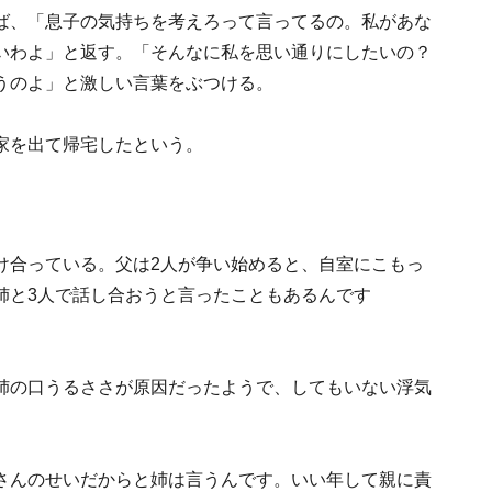
ば、「息子の気持ちを考えろって言ってるの。私があな
いわよ」と返す。「そんなに私を思い通りにしたいの？
うのよ」と激しい言葉をぶつける。
家を出て帰宅したという。
け合っている。父は2人が争い始めると、自室にこもっ
姉と3人で話し合おうと言ったこともあるんです
姉の口うるささが原因だったようで、してもいない浮気
さんのせいだからと姉は言うんです。いい年して親に責