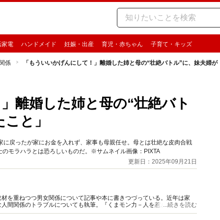
活家電
ハンドメイド
妊娠・出産
育児・赤ちゃん
子育て・キッズ
関係
「もういいかげんにして！」離婚した姉と母の“壮絶バトル”に、妹夫婦が
」離婚した姉と母の“壮絶バト
たこと」
実家に戻ったが家にお金を入れず、家事も母親任せ。母とは壮絶な皮肉合戦
のモラハラとは恐ろしいものだ。※サムネイル画像：PIXTA
更新日：2025年09月21日
取材を重ねつつ男女関係について記事や本に書きつづっている。近年は家
む人間関係のトラブルについても執筆。『くまモン力－人を惹きつける愛と
...続きを読む