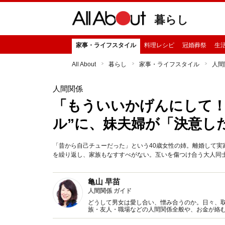
暮らし
家事・ライフスタイル
料理レシピ
冠婚葬祭
生
All About
暮らし
家事・ライフスタイル
人間
人間関係
「もういいかげんにして！
ル”に、妹夫婦が「決意し
「昔から自己チューだった」という40歳女性の姉。離婚して
を繰り返し、家族もなすすべがない。互いを傷つけ合う大人同士
亀山 早苗
人間関係 ガイド
どうして男女は愛し合い、憎み合うのか。日々、
族・友人・職場などの人間関係全般や、お金が絡
魅力の秘密』など著書多数。