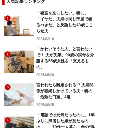
人気記事ランキング
「寝室を別にしたい」妻に、
1
「イヤだ、夫婦は同じ部屋で寝
るべきだ」と反論した43歳こじ
らせ夫
2024/02/10
「かわいそうな人」と言わない
2
で！ 夫が失業、90歳の実母を介
護する55歳女性を「支えるも
の」
2025/06/20
言われたら離婚される!? 夫婦関
3
係が破綻しかけている夫・妻の
「危険な口癖」4選
2025/08/25
「電話では元気だったのに」1年
4
ぶりに帰省した娘が見たもの
は……。70代一人暮らし母の“異