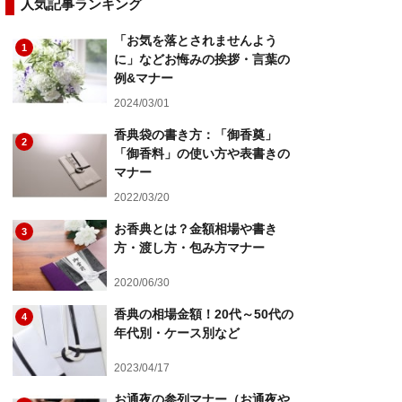
人気記事ランキング
「お気を落とされませんよう
1
に」などお悔みの挨拶・言葉の
例&マナー
2024/03/01
香典袋の書き方：「御香奠」
2
「御香料」の使い方や表書きの
マナー
2022/03/20
お香典とは？金額相場や書き
3
方・渡し方・包み方マナー
2020/06/30
香典の相場金額！20代～50代の
4
年代別・ケース別など
2023/04/17
お通夜の参列マナー（お通夜や