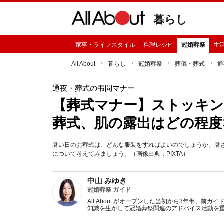
暮らし
家事・ライフスタイル
料理レシピ
冠婚葬祭
生
All About
暮らし
冠婚葬祭
葬儀・葬式
通
通夜・葬式の弔問マナー
【葬式マナー】ストッキ
葬式、肌の露出はどの程度
暑い日のお葬式は、どんな服装をすればよいのでしょうか。暑
について考えてみましょう。（画像出典：PIXTA）
中山 みゆき
冠婚葬祭 ガイド
All About がオープンした当初から3年半、
知識を生かして冠婚葬祭関連のアドバイス活動を