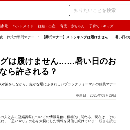
活家電
ハンドメイド
妊娠・出産
育児・赤ちゃん
子育て・キッズ
夜・葬式の弔問マナー
【葬式マナー】ストッキングは履けません……暑い日の
ングは履けません……暑い日のお
なら許される？
さ対策をしながら、厳かな場にふさわしいブラックフォーマルの服装マナー
更新日：2025年09月29日
前ガイドの夫と共に冠婚葬祭についての情報発信に積極的に関わる。現在は、その
重ね、「思いやり」の心を大切にした情報を発信し続けています。
...続きを読む