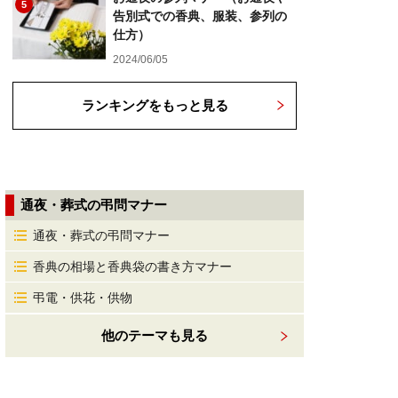
5
告別式での香典、服装、参列の
仕方）
2024/06/05
ランキングをもっと見る
通夜・葬式の弔問マナー
通夜・葬式の弔問マナー
香典の相場と香典袋の書き方マナー
弔電・供花・供物
他のテーマも見る