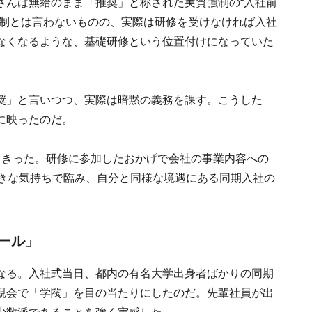
さんは無給のまま「推奨」と称された実質強制の“入社前
強制とは言わないものの、実際は研修を受けなければ入社
なくなるような、基礎研修という位置付けになっていた
奨」と言いつつ、実際は暗黙の義務を課す。こうした
に映ったのだ。
しきった。研修に参加したおかげで会社の事業内容への
向きな気持ちで臨み、自分と同様な境遇にある同期入社の
ール」
なる。入社式当日、都内の有名大学出身者ばかりの同期
親会で「学閥」を目の当たりにしたのだ。先輩社員が出