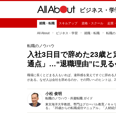
ビジネス・学
就職・転職
スキルアップ
資格・スクール
起業
All About
ビジネス・学習
就職・転職
転職の
転職のノウハウ
入社3日目で辞めた23歳と
通点」…“退職理由”に見
職場に長くとどまる人もいれば、違和感を覚えてすぐに辞める
がある。なぜ人は会社を辞めるのか。その問いへのヒントは、2
小松 俊明
転職のノウハウ・外資転職 ガイド
東京海洋大学教授。専門はグローバル教育／キャ
る」「35歳からの転職成功マニュアル」「人材紹
ドハンターで企業の採用事情に詳しい。