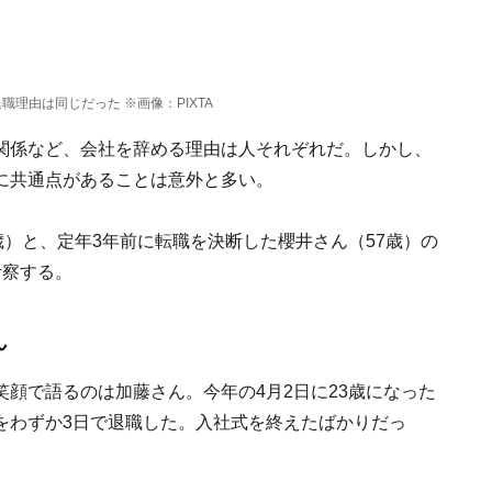
職理由は同じだった ※画像：PIXTA
関係など、会社を辞める理由は人それぞれだ。しかし、
に共通点があることは意外と多い。
歳）と、定年3年前に転職を決断した櫻井さん（57歳）の
考察する。
ん
顔で語るのは加藤さん。今年の4月2日に23歳になった
をわずか3日で退職した。入社式を終えたばかりだっ