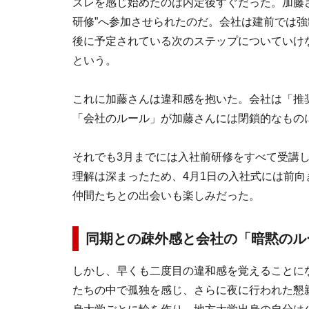
ズレを感じ始めたのは内定後すぐだった。加藤
研修”へ参加させられたのだ。会社は建前では
後に予定されている次のステップについていけ
という。
これに加藤さんは違和感を抱いた。会社は「推
「会社のルール」が加藤さんには閉鎖的なもの
それでも3月までには入社前研修をすべて受講
理解は深まったため、4月1日の入社式には前
仲間たちとの出会いも楽しみだった。
同期との疎外感と会社の「暗黙のル
しかし、早くも二度目の違和感を覚えることに
たちの中で孤独を感じ、さらに夜に行われた懇