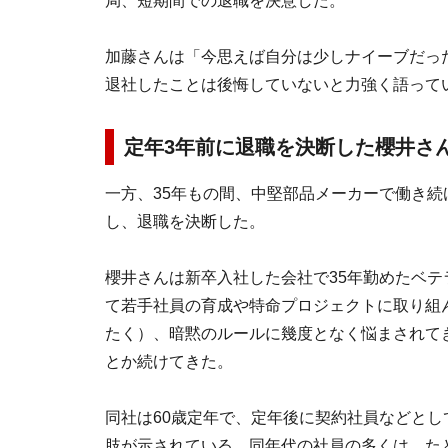
局、短期間での退職を決意した。
加藤さんは「今思えば自分は少しナイーブだっ
退社したことは後悔していないと力強く語って
定年3年前に退職を決断した櫻井さ
一方、35年もの間、中堅部品メーカーで働き
し、退職を決断した。
櫻井さんは新卒入社した会社で35年勤めたベテ
て若手社員の育成や特命プロジェクトに取り組
たく）、暗黙のルールに幾度となく悩まされて
とか続けてきた。
同社は60歳定年で、定年後に契約社員などとし
肢が示されている。同年代の社員の多くは、た