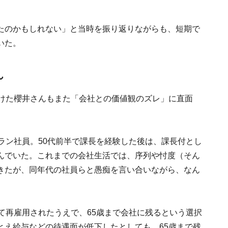
たのかもしれない」と当時を振り返りながらも、短期で
いた。
ん
続けた櫻井さんもまた「会社との価値観のズレ」に直面
ラン社員。50代前半で課長を経験した後は、課長付とし
んでいた。これまでの会社生活では、序列や忖度（そん
きたが、同年代の社員らと愚痴を言い合いながら、なん
て再雇用されたうえで、65歳まで会社に残るという選択
とえ給与などの待遇面が低下したとしても、65歳まで残