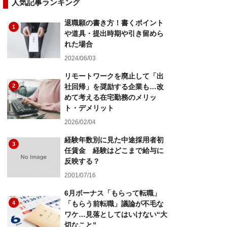
人気記事ランキング
退職願の書き方！書くポイント
1
や道具・提出時期や引き留めら
れた場合
2024/06/03
リモートワークを廃止して「出
2
社回帰」を奨励する企業も…改
めて考える在宅勤務のメリッ
ト・デメリット
2026/02/04
経験年数別に見た中途採用者初
3
任賃金 経験はどこまで給与に
反映する？
2001/07/16
6月ボーナス「もらって転職」
4
「もらう前転職」議論が不毛な
ワケ…見落としてはいけない“大
切なこと”