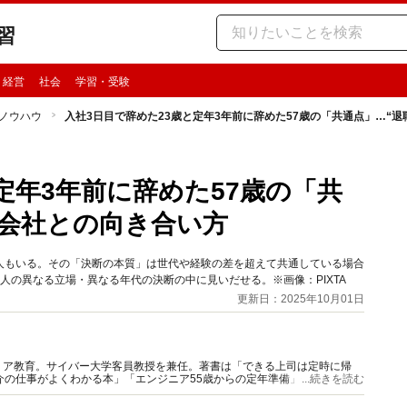
習
・経営
社会
学習・受験
ノウハウ
入社3日目で辞めた23歳と定年3年前に辞めた57歳の「共通点」…“
定年3年前に辞めた57歳の「共
る会社との向き合い方
人もいる。その「決断の本質」は世代や経験の差を超えて共通している場合
人の異なる立場・異なる年代の決断の中に見いだせる。※画像：PIXTA
更新日：2025年10月01日
リア教育。サイバー大学客員教授を兼任。著書は「できる上司は定時に帰
介の仕事がよくわかる本」「エンジニア55歳からの定年準備」他。元ヘッ
...続きを読む