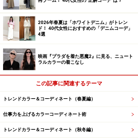
再ブーム！ 40代女性の“正解コーデ”は？
り入れると居心地の良い空間になり、家庭運が上昇しま
す。
2026年春夏は「ホワイトデニム」がトレン
ド！ 40代女性におすすめの「デニムコーデ」
おうし座：スカイブルー
4選
2025年10月から12月は、大切な人との信頼を深める時
期。仕事運も好調です。2026年1月から3月は、春に向け
映画『プラダを着た悪魔2』に見る、ニュート
て変化の芽を育てる時期となります。
ラルカラーの着こなし
ラッキーカラーは「スカイブルー」。澄んだ青空のよう
この記事に関連するテーマ
に明るく清らかなブルーは、チャンスを呼び込む開運カ
ラーです。カーテンやクッションに取り入れると、部屋
トレンドカラー＆コーディネート（春夏編）
の気を浄化して明るい空間に。スカイブルーのノートや
手帳は、冷静な判断力や新しいアイデアを引き寄せま
仕事力を上げるカラーコーディネート術
す。
トレンドカラー＆コーディネート（秋冬編）