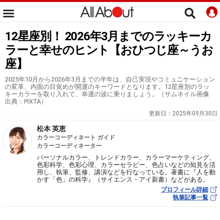
12星座別！ 2026年3月までのラッキーカ
ラーと幸せのヒント【おひつじ座～うお
座】
2025年10月から2026年3月までの半年は、自己実現やコミュニケーション
の変革、内面の目覚めが開運のキーワードとなります。12星座別のラッ
キーカラーを取り入れて、幸運の波に乗りましょう。（サムネイル画像
出典：PIXTA）
更新日：
2025年09月30日
松本 英恵
カラーコーディネート ガイド
カラーコーディネーター
パーソナルカラー、トレンドカラー、カラーマーケティング、
色彩科学、色彩心理、カラーセラピー、色占いなどの知見を活
用し、執筆、監修、講演などを行なっている。著書に『人を動
かす「色」の科学』（サイエンス・アイ新書）などがある。
プロフィール詳細
執筆記事一覧