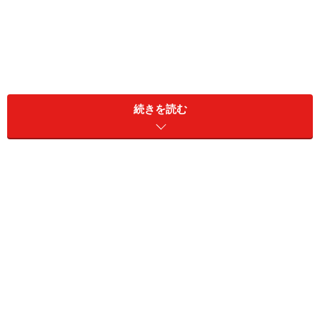
続きを読む
2025年度後半のラッキーカラーと幸せのヒント
今回は、2025年10月から2026年3月までのラッキーカラ
ーを、おひつじ座からうお座までの12星座別にご紹介し
ます。
＜目次＞
おひつじ座：バーントオレンジ
おうし座：スカイブルー
ふたご座：バターイエロー
かに座：シルバーブルー