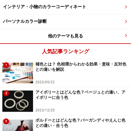
ふたご座：バターイエロー
インテリア・小物のカラーコーディネート
2025年10月から12月は、コミュニケーションや自己表現
パーソナルカラー診断
の機会が増え、結果として対人運やキャリア運が好調な
時期。2026年1月から3月は、新たなステップへの準備が
他のテーマも見る
整います。
人気記事ランキング
ラッキーカラーは「バターイエロー」。柔らかくクリー
ミーで明るすぎず優しいイエローは、心を明るく穏やか
補色とは？ 色相環からわかる効果・意味・反対色
1
との違いを解説
にする色です。ファッションに取り入れると、明るく親
しみやすい印象に。文房具や手帳、財布に取り入れる
2023/09/22
と、学習運・仕事運・金運のサポートをしてくれます。
アイボリーとはどんな色？ベージュとの違い、ア
2
イボリーに合う色
かに座：シルバーブルー
2023/12/25
2025年10月から12月は、感情の洞察と自己の方向性を見
ボルドーとはどんな色？バーガンディやえんじ色
3
極める時期。変化を求めつつ、焦らず慎重に進みましょ
との違い・合う色