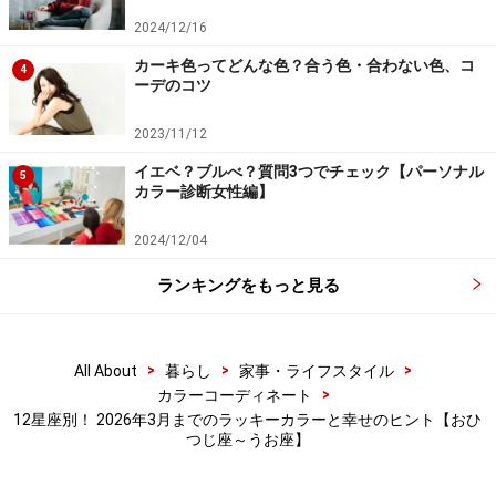
う。年末以降は、自己信頼や自己表現の後押しに満ちた
2024/12/16
幸運期が続きます。
カーキ色ってどんな色？合う色・合わない色、コ
4
ーデのコツ
ラッキーカラーは「シルバーブルー」。透明感と上品さ
のあるクールな色合いは、直感と理性をバランスよく高
2023/11/12
め、信頼と成功を引き寄せます。インテリアに取り入れ
イエベ？ブルべ？質問3つでチェック【パーソナル
5
ると、浄化と安眠に◎。スマホケースをシルバーブルー
カラー診断女性編】
にすると直感がさえ、仕事運をサポートしてくれます。
2024/12/04
ランキングをもっと見る
>
>
>
All About
暮らし
家事・ライフスタイル
>
カラーコーディネート
12星座別！ 2026年3月までのラッキーカラーと幸せのヒント【おひ
つじ座～うお座】