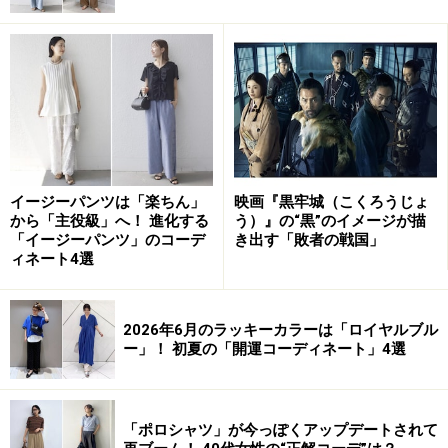
やぎ座：グラファイト
みずがめ座：サイバーグリーンブルー
うお座：ラグーンブルー
おひつじ座：バーントオレンジ
イージーパンツは「楽ちん」
映画『黒牢城（こくろうじょ
2025年10月から12月は、居場所や人間関係が安定し、努
から「主役級」へ！ 進化する
う）』の“黒”のイメージが描
「イージーパンツ」のコーデ
き出す「敗者の戦国」
力が成果に結びつきやすくなる時期。2026年1月から3月
ィネート4選
は、土台を固めて新たなスタートへ向けた準備が進みま
す。
2026年6月のラッキーカラーは「ロイヤルブル
ー」！ 初夏の「開運コーディネート」4選
ラッキーカラーは「バーントオレンジ」。焦がしたよう
な深みのあるオレンジは、オレンジの陽気さとブラウン
の安定感を併せ持つ色です。ファッションに取り入れる
「ポロシャツ」が今っぽくアップデートされて
と人間関係や金運をサポートしてくれ、インテリアに取