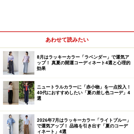
しし座：アメジスト
おとめ座：セージグリーン
てんびん座：チェリーブロッサム
あわせて読みたい
8月はラッキーカラー「ラベンダー」で運気ア
ップ！ 真夏の開運コーディネート4選と心理的
効果
ニュートラルカラーに「赤小物」を一点投入！
40代におすすめしたい「夏の差し色コーデ」4
選
2026年7月はラッキーカラー「ライトブルー」
さそり座：ローズピンク
で運気アップ！ 品格を引き出す「夏のコーデ
ィネート」4選
いて座：オーカー