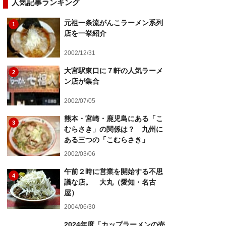
人気記事ランキング
元祖一条流がんこラーメン系列
1
店を一挙紹介
2002/12/31
大宮駅東口に７軒の人気ラーメ
2
ン店が集合
2002/07/05
熊本・宮崎・鹿児島にある「こ
3
むらさき」の関係は？ 九州に
ある三つの「こむらさき」
2002/03/06
午前２時に営業を開始する不思
4
議な店。 大丸（愛知・名古
屋）
2004/06/30
2024年度「カップラーメンの売