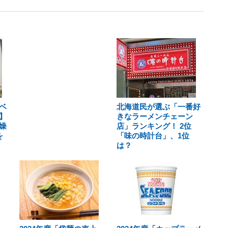
ベ
北海道民が選ぶ「一番好
】
きなラーメンチェーン
燥
店」ランキング！ 2位
を
「味の時計台」、1位
は？