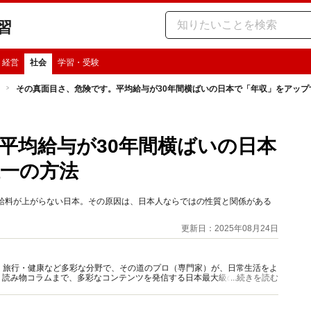
習
・経営
社会
学習・受験
その真面目さ、危険です。平均給与が30年間横ばいの日本で「年収」をアップ
平均給与が30年間横ばいの日本
一の方法
間給料が上がらない日本。その原因は、日本人ならではの性質と関係がある
更新日：2025年08月24日
グルメ・旅行・健康など多彩な分野で、その道のプロ（専門家）が、日常生活をよ
、読み物コラムまで、多彩なコンテンツを発信する日本最大級の総合情報サ
...続きを読む