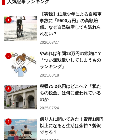
人気記事ランキング
【実録】11歳少年による自転車
1
事故に「9500万円」の高額賠
償。なぜ自己破産しても逃れら
れない？
2026/03/27
やめれば年間13万円の節約に？
2
「つい無駄遣いしてしまうもの
ランキング」
2025/08/18
税収75.2兆円はどこへ？「私た
3
ちの税金」は何に使われている
のか
2025/07/24
億り人に聞いてみた！資産1億円
4
以上になると生活は余裕？贅沢
できる？