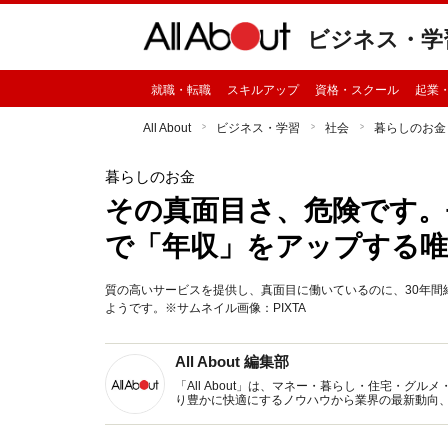
ビジネス・学
就職・転職
スキルアップ
資格・スクール
起業
All About
ビジネス・学習
社会
暮らしのお金
暮らしのお金
その真面目さ、危険です。
で「年収」をアップする唯
質の高いサービスを提供し、真面目に働いているのに、30年
ようです。※サムネイル画像：PIXTA
All About 編集部
「All About」は、マネー・暮らし・住宅・
り豊かに快適にするノウハウから業界の最新動向
イトです。