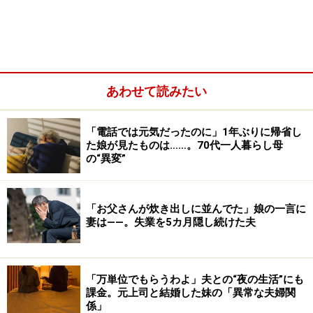
あわせて読みたい
「電話では元気だったのに」1年ぶりに帰省し
た娘が見たものは……。70代一人暮らし母
「私も賃貸だったので、じゃあ、ルームシェアさせてよ
の“異変”
と言ったら、『結婚して一緒に住もうか』って。結婚な
んてする気がないくせにと言うと、あなたもそうでしょ
「お父さんが炊き出しに並んでた」娘の一言に
と彼が言って。二人で顔を見合わせて笑ってしまいまし
妻は――。失業を5カ月隠し続けた夫
た。ああ、この人だったら互いにつかず離れず、適当な
距離をとりながら楽しく暮らしていけるかもと思ったん
です。彼もそう思っていたみたい」
「万単位でもらうわよ」夫との“夜の生活”にも
課金。元上司と結婚した妹の「異常な夫婦関
係」