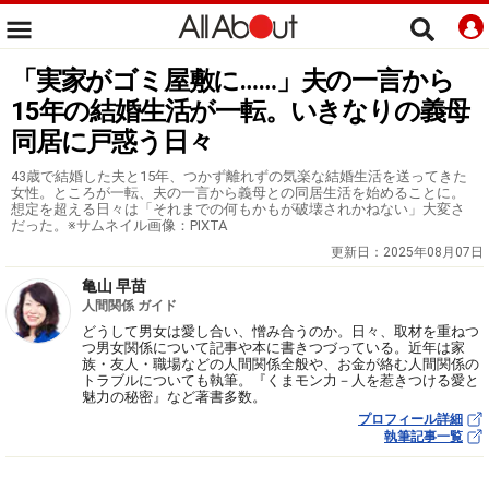
「実家がゴミ屋敷に……」夫の一言から
15年の結婚生活が一転。いきなりの義母
同居に戸惑う日々
43歳で結婚した夫と15年、つかず離れずの気楽な結婚生活を送ってきた
女性。ところが一転、夫の一言から義母との同居生活を始めることに。
想定を超える日々は「それまでの何もかもが破壊されかねない」大変さ
だった。※サムネイル画像：PIXTA
更新日：
2025年08月07日
亀山 早苗
人間関係 ガイド
どうして男女は愛し合い、憎み合うのか。日々、取材を重ねつ
つ男女関係について記事や本に書きつづっている。近年は家
族・友人・職場などの人間関係全般や、お金が絡む人間関係の
トラブルについても執筆。『くまモン力－人を惹きつける愛と
魅力の秘密』など著書多数。
プロフィール詳細
執筆記事一覧