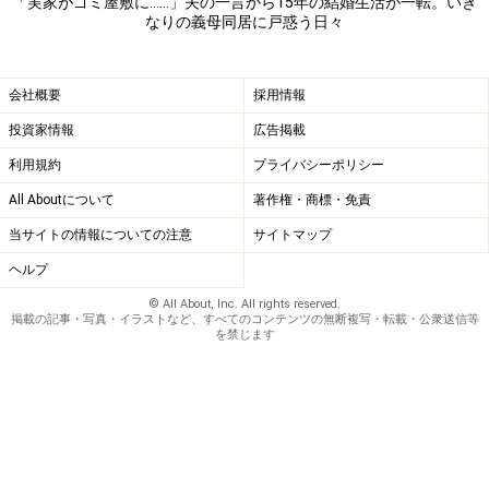
いたからだ。
「実家がゴミ屋敷に……」夫の一言から15年の結婚生活が一転。いき
なりの義母同居に戸惑う日々
「うちも母が一人暮らしをしていたんですが、母の妹も
夫を亡くして、数年前から姉妹で生活しています。叔母
会社概要
採用情報
には子どもが四人いて、二人が近所で家庭を持っている
投資家情報
広告掲載
ので、人手もある。70代の姉妹は楽しくやっているみた
利用規約
プライバシーポリシー
い」
All Aboutについて
著作権・商標・免責
当サイトの情報についての注意
サイトマップ
夫の方は、本当に母が一人きりになってしまったので、
ヘルプ
サエさんも手助けできるならと同居に踏み切ったのだ
が、実際の生活は大変だ。
© All About, Inc. All rights reserved.
掲載の記事・写真・イラストなど、すべてのコンテンツの無断複写・転載・公衆送信等
を禁じます
親が大事なのは分かるけど……
「今まで食事の支度も適当だったんですよ。平日はそれ
ぞれが勝手に食べてくるか、外で待ち合わせて食べるこ
ともあった。家で食事をするときは簡単なものばかり。