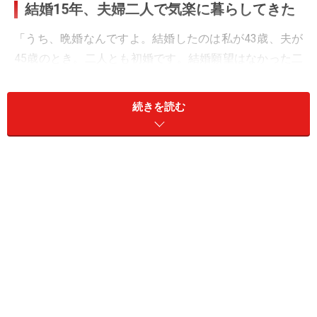
結婚15年、夫婦二人で気楽に暮らしてきた
「うち、晩婚なんですよ。結婚したのは私が43歳、夫が
45歳のとき。二人とも初婚です。結婚願望はなかった二
人が、友達付き合いを続けた結果、なんとなく結婚しよ
うかということになりました」
続きを読む
サエさんはそう言う。彼が長年住んでいた賃貸マンショ
ンが老朽化のため、立ち退きを余儀なくされた。その話
を聞いたサエさんが、「探すのも大変よね」と言うと、
「いっそのことマンション買うかなあ」と彼がつぶやい
た。