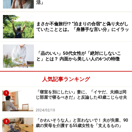
活」
夫の父親が数年前に亡くなってから、義母は一人で暮ら
していた。しっかり者で元気な義母だったし、電話をす
まさか不倫旅行!? “泊まりの合宿”と偽り夫がし
ると元気で張りのある声が変わらなかったので、心配な
ていたこととは。「身勝手な言い分」にイラッ
どしたことがなかった。
「品のいい」50代女性が「絶対にしないこ
だが、夫が久しぶりに行ってみると家は汚れ、母は元気
と」とは？ 内面から美しい人の6つの特徴
ではあったがどこか受け答えもトンチンカンなところが
あった。夫が母を病院に連れていくと、軽度認知障害だ
ということだった。
人気記事ランキング
「寝室を別にしたい」妻に、「イヤだ、夫婦は同
1
「一人暮らしは難しい。引き取りたい」と夫は言った。
じ部屋で寝るべきだ」と反論した43歳こじらせ夫
2024/02/10
「嫌だとは言えなかった。これまでの15年間と違う生活
が始まるとは思ったけど、想定を超えることも多く、さ
「かわいそうな人」と言わないで！ 夫が失業、90
2
歳の実母を介護する55歳女性を「支えるもの」
すがにちょっと厳しいなと思うようになってきました」