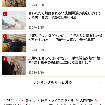
2025/06/20
素直ではない義母
言われたら離婚される!? 夫婦関係が破綻しかけて
3
いる夫・妻の「危険な口癖」4選
「病院に通って治療を受けていたんですが、ある日突
然、もう行かないと言い出した。私はどこも悪くない
2025/08/25
と。話をしていて通じないことが出てきても、『あなた
「電話では元気だったのに」1年ぶりに帰省した娘
4
がおかしい』と言うんですよね。自分が物忘れしても人
が見たものは……。70代一人暮らし母の“異変”
のせいにする。そういえば、昔から夫が『うちのおふく
2026/08/03
ろは人の言うことをいっさい聞かない。素直じゃないか
夫婦でも言ってはいけない“一瞬で関係を壊す”禁
らどんどん意固地になっていく』と聞いたことがあるん
5
句4選！ 相手の悪口以上にNGな言葉とは？
ですよね。まさにそういう感じでした」
2024/08/20
腫れ物に触るような対応をするのもおかしいし、実の親
ランキングをもっと見る
子のように言いたいことを言える関係にもない。15年の
間に、サエさんが義母に会ったのは10回に満たない。互
いに自分の親のケアは自分でできる限りしようと決めて
>
>
>
>
All About
暮らし
家事・ライフスタイル
人間関係