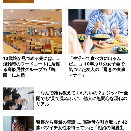
自分たちで購入できる中古マンションを見て歩くのは楽
しかった。ここがいいとサエさんが思ったとき、彼が
「ここだな」と言った。気が合うのは分かっていたが、
やはりうれしかったという。
「それから15年、夫婦二人だけだと寂しいからと、保護
猫を2匹迎えて。本当に気楽な生活を送ってきました。
二人とも仕事中心、週末は二人で過ごすこともあれば、
10歳娘が見つめる先には……
「生活って食べ方に出るん
混雑時のフードコートに居座
だ……」10年ぶりの女子会で
それぞれが友人と会うこともあったり。何にも縛られな
る高齢男性グループの「醜
気づいた友人の「驚きの食事
い、自由で気楽。でも一人暮らしよりは心強い。私にと
態」にあ然
マナー」
ってはとても素晴らしい15年間でした」
「なんで誰も教えてくれないの？」ジッパー全
義母と同居することに
開でも“見て見ぬふり”。他人に無関心な現代の
リアル
ところが半年ほど前のことだ。実家に戻っていた夫が暗
い顔で帰宅した。いったいどうしたのかと思ったら、実
警察から突然の電話……高齢母を引き取った42
家がゴミ屋敷と化していたのだという。
歳バツイチ女性を待っていた「泥沼の同居生