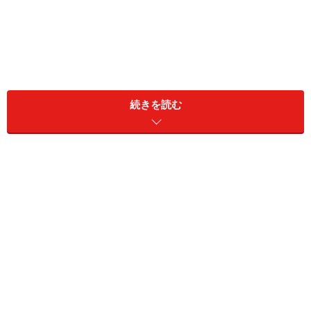
続きを読む
ミカコさん（42歳）はそう言う。二人はゆっくりと付き
合いながら、「話し合う」とはどういうことか「対等」
とはどういうことかを言葉と頭で理解し合ってきた。
「オレには決して気を遣うな、こういうことを言ったら
嫌われるんじゃないかと口をつぐんだりしないでほし