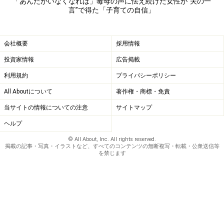
「あんたがいなくなれば」毒母の声に怯え続けた女性が“夫の一
言”で得た「子育ての自信」
んなときに限って母親の「あんたの言うことなんてあて
にならない！」「あんたなんていなくなればいい」とい
う声が脳内によみがえる。
会社概要
採用情報
投資家情報
広告掲載
「パニック障害で過呼吸を何度か起こして、昨年は半年
利用規約
プライバシーポリシー
ほど休職しました。その間、なんとか子どもたちと過ご
All Aboutについて
著作権・商標・免責
していたのですが、子どもの前で過呼吸を起こしたこと
当サイトの情報についての注意
サイトマップ
があって。下の子が私が家にいると『ママ、大丈夫？』
ヘルプ
とやたらと心配するんですよ。あの子の記憶に、私が過
呼吸を起こしたときのことが刻み込まれてしまったんで
© All About, Inc. All rights reserved.
掲載の記事・写真・イラストなど、すべてのコンテンツの無断複写・転載・公衆送信等
しょうね。申し訳ないと思いました。それも虐待の一種
を禁じます
なのではないかとさえ思いつめました」
心についた傷は癒えていなかった
毒母を乗り越えたと思っていたのに、心の深いところに