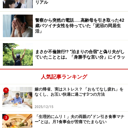
リアル
おしくてたまらなかった」というから、ミカコさんは、
愛されなかった反動で、子どもへの愛情があふれ過ぎて
いたのかもしれない。
警察から突然の電話……高齢母を引き取った42
歳バツイチ女性を待っていた「泥沼の同居生
活」
ママ友、職場での人間関係がつらい
家庭内では「のびのびと自分を出すことができた」が、
まさか不倫旅行!? “泊まりの合宿”と偽り夫がし
子どもたちが大きくなって保育園に預けたり、ママ友と
ていたこととは。「身勝手な言い分」にイラッ
の付き合いが生じてくると、ミカコさんは再び、思い悩
むようになった。
人気記事ランキング
「保育園の先生からの一言に怯えたりしちゃうんですよ
嫁の帰省、実はストレス？ 「おもてなし疲れ」を
1
なくし、お互い快適に過ごす3つの方法
ね。うちの子だけちゃんと見てもらえないんじゃないか
と考えて、不必要に先生にこびたりおもねったりしてし
2025/12/15
まう。言いたいことも言えない。他のママたちが先生と
「生理的にムリ！」夫の両親の“ドン引き食事マナ
2
軽口を叩いているのを見ると、うらやましくなってかえ
ー”とは。月1食事会が苦痛でたまらない
って顔がひきつって。これじゃダメだと思えば思うほ