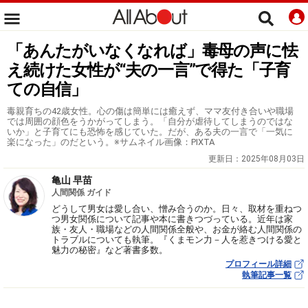
「あんたがいなくなれば」毒母の声に怯
え続けた女性が“夫の一言”で得た「子育
ての自信」
毒親育ちの42歳女性。心の傷は簡単には癒えず、ママ友付き合いや職場
では周囲の顔色をうかがってしまう。「自分が虐待してしまうのではな
いか」と子育てにも恐怖を感じていた。だが、ある夫の一言で「一気に
楽になった」のだという。※サムネイル画像：PIXTA
更新日：
2025年08月03日
亀山 早苗
人間関係 ガイド
どうして男女は愛し合い、憎み合うのか。日々、取材を重ねつ
つ男女関係について記事や本に書きつづっている。近年は家
族・友人・職場などの人間関係全般や、お金が絡む人間関係の
トラブルについても執筆。『くまモン力－人を惹きつける愛と
魅力の秘密』など著書多数。
プロフィール詳細
執筆記事一覧