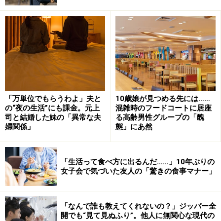
「ただ、子どもをもつのは本当に怖かった。私がうっか
「万単位でもらうわよ」夫と
10歳娘が見つめる先には……
り虐待することもあると思っていたから。それでも職場
の“夜の生活”にも課金。元上
混雑時のフードコートに居座
の同僚が育休中、赤ちゃんを連れてきたことがあって、
司と結婚した妹の「異常な夫
る高齢男性グループの「醜
婦関係」
態」にあ然
心からかわいいなと思えたんですよ。それで夫と話し合
って産もうと決めました」
「生活って食べ方に出るんだ……」10年ぶりの
女子会で気づいた友人の「驚きの食事マナー」
幸い、すぐに妊娠し、37歳で一人目を、39歳で二人目を
産んだ。怖かったが、それ以上にかわいさが募り、夫に
は「甘やかし過ぎ」と言われるほどだった。イヤイヤ期
「なんで誰も教えてくれないの？」ジッパー全
ですら、「こうやって成長していくんだなと思うと、愛
開でも“見て見ぬふり”。他人に無関心な現代の