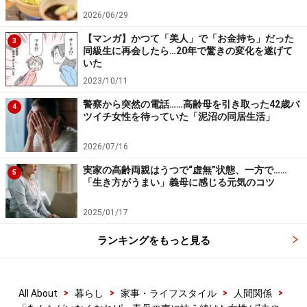
2026/06/29
ど、右手と右足が一緒に出て歩くみたいなギクシャクし
た感じが自分でも分かって……」
【マンガ】かつて「美人」で「お金持ち」だった
3
同級生に再会したら…20年で驚きの変化を遂げて
いた
しかも、勤務先の会社が吸収合併され、上司が代わり、
2023/10/11
ミカコさんも異動になった。慣れない仕事に慣れない人
警察から突然の電話……高齢母を引き取った42歳バ
4
間関係で、気持ちが疲弊していくのが分かった。
ツイチ女性を待っていた「泥沼の同居生活」
2026/07/16
「同僚たちはそれぞれに苦労しながらもなんとかやって
実家の高齢両親はうつで“虚無”状態、一方で……
いる。でも私は一時期、『ほとんど無口な人』になって
5
「生き方がうまい」義母に感じる元気のコツ
しまって。人の顔色をうかがうことに疲れていきまし
た」
2025/01/17
ランキングをもっと見る
自分の言葉が人を怒らせるとは限らないし、そもそも自
分の言葉をそれほど相手が重く受け止めるかどうかも分
からない。仕事なのだから、自分の「気持ち」ではなく
>
>
>
>
All About
暮らし
家事・ライフスタイル
人間関係
「考え」を淡々と言えばいいのだと分かっていても、そ