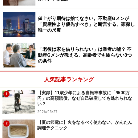
く習慣になっている
のだとしたら、それはちょっと見直
しどきかもしれません。
値上がり期待は捨てなさい。不動産Gメンが
「資産性より優先すべき」と断言する、家探し
無駄遣いを減らすにはどうすればいい？
唯一の尺度
この調査では、「無駄遣いを減らすために意識している
こと」も尋ねています。多くの人が実践している方法の
「老後は家を借りられない」は業者の嘘？ 不
動産Gメンが教える、高齢者でも困らない3つ
中からピックアップして、筆者が特に効果的だと感じる
の条件
3つの工夫を紹介します。
人気記事ランキング
◆買い物の回数を減らす
買い物の回数が増えるほど、食費も増える傾向がありま
【実録】11歳少年による自転車事故に「9500万
1
円」の高額賠償。なぜ自己破産しても逃れられな
す。その理由は「ついで買い」や特売品に手が伸びるか
い？
ら。頻繁に行くほど無駄遣いが増えやすく、時間や交通
2026/03/27
費もかさみます。
「今日は行かない」というルール
を決
【夏の節電に】火をなるべく使わない、かんたん
2
めるだけで、家計はずいぶんスリムになりますよ。
調理テクニック