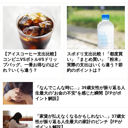
換
→月に8回利用すると、
月4800円
→
年間5万7600円
これらを合計すると、なんと年間で
約13万円に！
これは
いわゆる「ラテマネー」と呼ばれる考え方です。
日々の
小さな出費が、長い目で見ると無視できない金額になっ
【アイスコーヒー支出比較】
スポドリ支出比較！「都度買
ている
というものです。
コンビニVSボトルVSドリッ
い」「まとめ買い」「粉末」
プバッグ、一番お得なのはど
実際の支出はいくら違う？節
れ？いくら違う？
約のポイントは？
さらに、これだと財布は痩せても体重は膨らむ一方……。
太ったなと思って今度はジムに通い始めれば、今度はジ
「なんでこんな時に…」39歳女性が振り返る人
ム代でさらに財布が痩せていく……まさに無駄遣いの無限
生最大の“お金の不安”を感じた瞬間【FPがポ
ループです。
イント解説】
もちろん、ご褒美や気分転換はストレス社会を生きてい
「家賃が払えなくなるかもしれない…」37歳女
く上で大切なこと。でも、
そのスイーツがご褒美ではな
性が振り返る人生最大の家計のピンチ【FPが
ポイント解説】