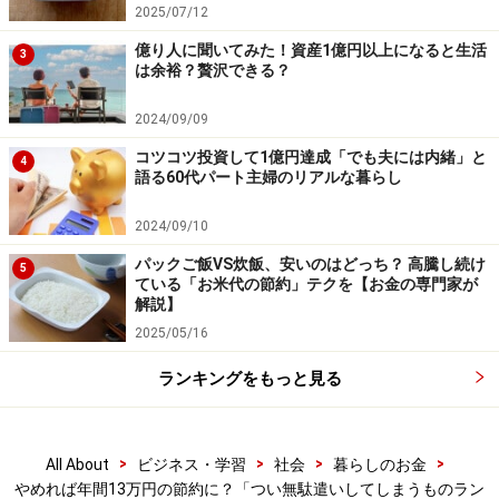
2025/07/12
◆買い物リストをつくる
目的が「牛乳だけ」だったのに、なぜか袋いっぱいにな
億り人に聞いてみた！資産1億円以上になると生活
3
は余裕？贅沢できる？
って帰宅──よくある話です。節約のコツは、数日分の献
立を決め、
週1～2回のまとめ買い＋買い物リストの活用
2024/09/09
です。リストがないと、スーパーは「誘惑のテーマパー
コツコツ投資して1億円達成「でも夫には内緒」と
4
ク」に早変わり。ぜひ、買い物前にリストをつくる癖を
語る60代パート主婦のリアルな暮らし
つけましょう。
2024/09/10
パックご飯VS炊飯、安いのはどっち？ 高騰し続け
◆予算を決める
5
ている「お米代の節約」テクを【お金の専門家が
食費は、あらかじめ予算の上限を決めておくことが効果
解説】
的です。「今月はあといくら使えるか」を意識すること
2025/05/16
で、無駄な出費を自然と抑えられます。
ランキングをもっと見る
慣れないうちは、
週ごとや1回の買い物で予算を小分け
して管理する
と、さらに効果的。現金封筒やスマホのメ
>
>
>
>
All About
ビジネス・学習
社会
暮らしのお金
モ機能などを活用して、予算内でやりくりする習慣をつ
やめれば年間13万円の節約に？「つい無駄遣いしてしまうものラン