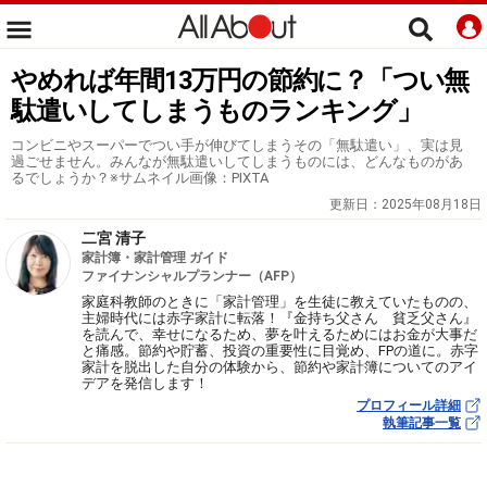
やめれば年間13万円の節約に？「つい無
駄遣いしてしまうものランキング」
コンビニやスーパーでつい手が伸びてしまうその「無駄遣い」、実は見
過ごせません。みんなが無駄遣いしてしまうものには、どんなものがあ
るでしょうか？※サムネイル画像：PIXTA
更新日：
2025年08月18日
二宮 清子
家計簿・家計管理 ガイド
ファイナンシャルプランナー（AFP）
家庭科教師のときに「家計管理」を生徒に教えていたものの、
主婦時代には赤字家計に転落！『金持ち父さん 貧乏父さん』
を読んで、幸せになるため、夢を叶えるためにはお金が大事だ
と痛感。節約や貯蓄、投資の重要性に目覚め、FPの道に。赤字
家計を脱出した自分の体験から、節約や家計簿についてのアイ
デアを発信します！
プロフィール詳細
執筆記事一覧