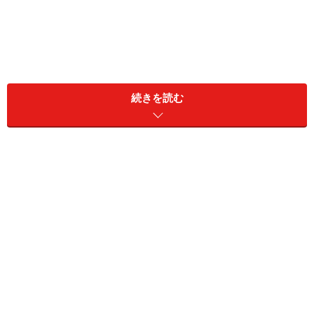
続きを読む
ちょっとしたご褒美や気分転換のつもりでも、こうした
支出が毎日続くと、月数万円、年換算では十数万円にの
ぼることもあります。
ちょっとした無駄遣いが、1年間で約13万円
に！
「節約したい、でもカフェの新作ドリンクは飲みたい」
──これは現代を生きる私たちの永遠のジレンマです。例
えば、
・休憩時間にコンビニで、コーヒー＋お菓子で300円の