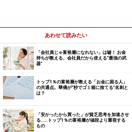
プチご褒美
→平日20日利用すると、
月6000円
→
年間7万2000円
あわせて読みたい
「会社員じゃ富裕層になれない」は嘘！ お金
持ちが教える、会社員だから使える“最強の武
器”
トップ1％の富裕層が教える「お金に困る人」
の共通点。華僑が“秒でゴミ箱に捨てる”名刺と
は？
「安かったから買った」が貧乏思考を加速させ
る……トップ1％の富裕層が値段より重視する
・週に2回のカフェ通いで、ドリンク1杯600円の気分転
もの