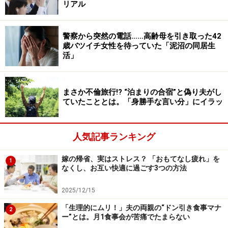
リアル
ら、習い事を増やした。それがすごく楽しい』と。だっ
たら問題ないと思っていたんです」
警察から突然の電話……高齢母を引き取った42
歳バツイチ女性を待っていた「泥沼の同居生
カヤさんは習い事の様子などをSNSで発信するようにな
活」
った。それを見ると、カヤさんが心から習い事自体を、
そしてそこでつながった人たちとの関係を楽しんでいる
まさか不倫旅行!? “泊まりの合宿”と偽り夫がし
様子が伝わってきた。
ていたこととは。「身勝手な言い分」にイラッ
本当は結婚したいくせに
人気記事ランキング
カヤさんはミチコさんとも以前と変わりなくフラットに
嫁の帰省、実はストレス？ 「おもてなし疲れ」を
付き合っていた。だが、カヤさんが自分から離れたとこ
1
なくし、お互い快適に過ごす3つの方法
ろで楽しんでいるのが、ミチコさんには不満だったよう
だ。
2025/12/15
「生理的にムリ！」夫の両親の“ドン引き食事マナ
2
ー”とは。月1食事会が苦痛でたまらない
「ミチコから相談を受けました。カヤが冷たい……って。