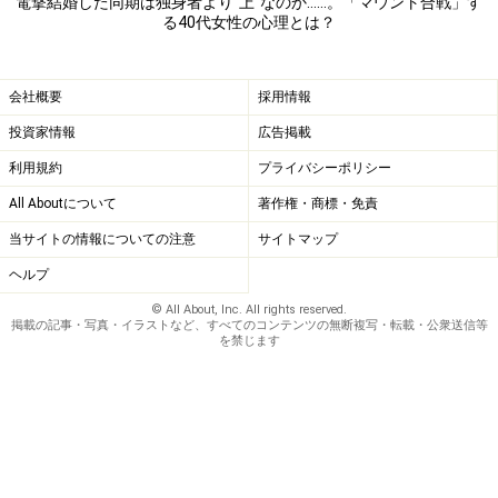
電撃結婚した同期は独身者より“上”なのか……。「マウント合戦」す
かに慣れ親しんだ女友達との旅行の方が、熟年新婚旅行
る40代女性の心理とは？
より気疲れしないでしょうからね」
会社概要
採用情報
友達同士でなぜマウントをとりあうのか
投資家情報
広告掲載
そのうちミチコさんがカヤさんとの関係について愚痴を
利用規約
プライバシーポリシー
こぼすことも増えていった。
All Aboutについて
著作権・商標・免責
当サイトの情報についての注意
サイトマップ
「カヤって、老後どうするつもりなんだろうね、最後は
一人で死んでいくつもりなんだろうかと言い出して。そ
ヘルプ
んなことはカヤの勝手だし、あなたが心配するようなこ
© All About, Inc. All rights reserved.
掲載の記事・写真・イラストなど、すべてのコンテンツの無断複写・転載・公衆送信等
とじゃないでしょとたしなめておきました。自分が結婚
を禁じます
したことでマウントをとったつもりでいるのは違うと思
ったから。どうしてそこまで自分と比較したがるのか、
マウントをとりたがるのか、私にはさっぱり分からない
んですよね」