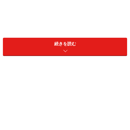
続きを読む
「二人とも私と同期、カヤさんはバツイチ独身、ミチコ
さんは最近、結婚したばかり。もともとは仲のいい二人
だったんですよ」
クミさんは結婚して15年たつ夫との間に中学生と小学生
の子どもがいる。カヤさんとミチコさんは独身同士だっ
たし気が合ったのだろう、二人で海外旅行もする関係だ
った。
「子育てにあくせくしているときは二人が羨ましかっ