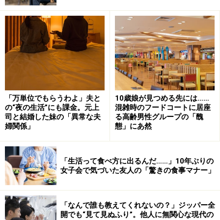
同期の一人が結婚して
それでも二人は「私たちは身軽で自由だけど寂しいよ」
と言ってくれた。氷河期世代として頑張ってきた三人だ
から、クミさん自身、人の気持ちが分かる同期二人に恵
まれて感謝していたという。最近では、子どもたちも大
きくなったので、たまに同期三人で「女子会」を開くこ
「万単位でもらうわよ」夫と
10歳娘が見つめる先には……
の“夜の生活”にも課金。元上
混雑時のフードコートに居座
ともあった。
司と結婚した妹の「異常な夫
る高齢男性グループの「醜
婦関係」
態」にあ然
「ところがミチコがマッチングアプリで知り合った人と
電撃結婚してから、なんとなく二人の間がおかしくなっ
「生活って食べ方に出るんだ……」10年ぶりの
たみたいなんです。私にそう告げたのはミチコ。『私が
女子会で気づいた友人の「驚きの食事マナー」
結婚したことでカヤが嫉妬しているのかも』と。でもカ
ヤはもともと独身主義みたいなところがあるから、そん
なこと気にしなくていいはずなんですよ。それとなくカ
「なんで誰も教えてくれないの？」ジッパー全
開でも“見て見ぬふり”。他人に無関心な現代の
ヤに聞いたら、『前ほどミチコと過ごせなくなったか