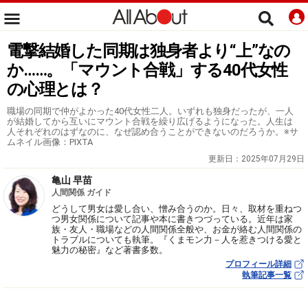
電撃結婚した同期は独身者より“上”なの
か……。「マウント合戦」する40代女性
の心理とは？
職場の同期で仲がよかった40代女性二人。いずれも独身だったが、一人
が結婚してから互いにマウント合戦を繰り広げるようになった。人生は
人それぞれのはずなのに、なぜ認め合うことができないのだろうか。※サ
ムネイル画像：PIXTA
更新日：
2025年07月29日
亀山 早苗
人間関係 ガイド
どうして男女は愛し合い、憎み合うのか。日々、取材を重ねつ
つ男女関係について記事や本に書きつづっている。近年は家
族・友人・職場などの人間関係全般や、お金が絡む人間関係の
トラブルについても執筆。『くまモン力－人を惹きつける愛と
魅力の秘密』など著書多数。
プロフィール詳細
執筆記事一覧