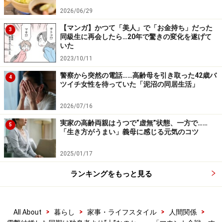
そんなふうには見えないけどと言ったら、『やっぱり彼
2026/06/29
女は私が結婚したのが癪にさわってるんだと思う。私の
【マンガ】かつて「美人」で「お金持ち」だった
3
プライベートが充実しているのが嫌なんじゃないかな』
同級生に再会したら…20年で驚きの変化を遂げて
いた
と。いや、それはそっくりミチコの心情じゃないのと言
2023/10/11
ったら、彼女、不機嫌になっちゃって」
警察から突然の電話……高齢母を引き取った42歳バ
4
ツイチ女性を待っていた「泥沼の同居生活」
ミチコさんは、自分と過ごす時間が減ったことをカヤさ
んに嘆いてほしかったのかもしれない。結婚したこと
2026/07/16
で、むしろ孤独感を覚えているのはミチコさんの方なの
実家の高齢両親はうつで“虚無”状態、一方で……
5
だろう。カヤさんは自由になって楽しく羽ばたいている
「生き方がうまい」義母に感じる元気のコツ
のだから。
2025/01/17
「それまではよく二人そろって旅行もしていたけど、カ
ランキングをもっと見る
ヤは一人旅をするようになった。それもまた楽しいみた
いです。ミチコはパートナーと旅行をしたものの、『女
>
>
>
>
All About
暮らし
家事・ライフスタイル
人間関係
同士の方が気楽でいい』とぶつぶつ言っていました。確