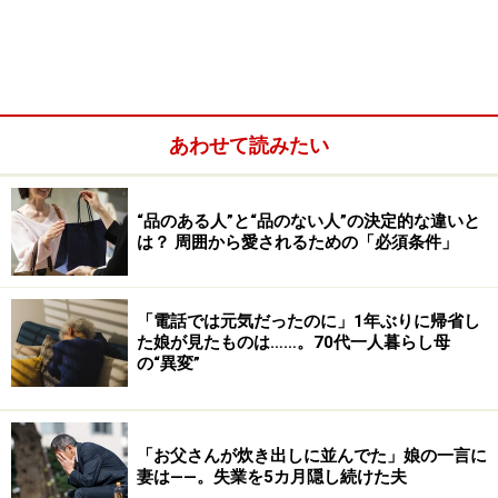
た。二人は『私たちはクミが羨ましいよ。家族でどこか
に行けるなんてすてきだもん』なんて言ってくれたけ
ど、私は家族が負担になっていた時期もありました。昇
進だって彼女たちの方がずっと早かったし。本気で仕事
あわせて読みたい
をしようとしたら、家に専業主婦が必要だよと二人に愚
痴を言ったこともあった」
“品のある人”と“品のない人”の決定的な違いと
は？ 周囲から愛されるための「必須条件」
「電話では元気だったのに」1年ぶりに帰省し
た娘が見たものは……。70代一人暮らし母
の“異変”
「お父さんが炊き出しに並んでた」娘の一言に
妻は――。失業を5カ月隠し続けた夫