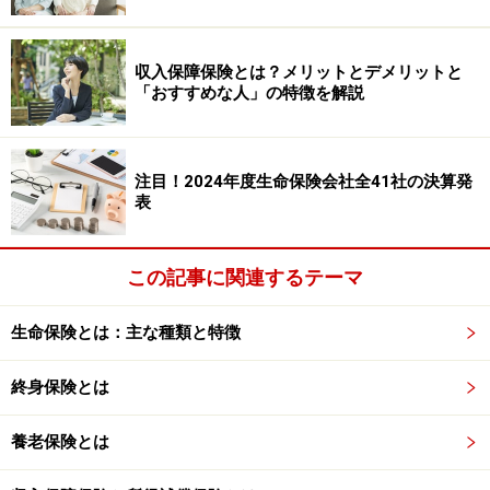
・解約返戻金÷払込保険料の総額×100（％）
収入保障保険とは？メリットとデメリットと
一般的に、保険を早い段階で解約すると、保険会社が手
「おすすめな人」の特徴を解説
数料や経費を差し引くため返戻率はわずかという場合が
多いです。しかし、長期間継続していた保険を解約した
場合は、100％を超える（支払った保険料より多く戻
注目！2024年度生命保険会社全41社の決算発
表
る）契約もあります。
解約手続きを行うときの2つの注意点
この記事に関連するテーマ
生命保険を解約してお金（解約返戻金）を受け取るとき
生命保険とは：主な種類と特徴
は、以下の2つのポイントに注意しましょう。
終身保険とは
●解約手続きを行うときの注意点1：解約返戻金だけでな
く、保険の目的も見直して
養老保険とは
保険を解約する前には、「解約返戻金がいくら戻るの