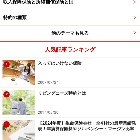
か」を確認することが大切です。金額は、保険証券や設
収入保障保険と所得補償保険とは
計書に記載されているほか、保険会社に問い合わせれば
特約の種類
詳しく教えてもらえます。
他のテーマも見る
ただし、ここで注意したいのは「返戻金があるからおト
ク」という考え方にとらわれ過ぎないこと。生命保険
人気記事ランキング
は、あくまで「万が一のときの保障」が目的のもので
す。返戻金は、その保障に“おまけ”としてついてくるよ
入ってはいけない保険
1
うなもの。
2007/07/24
「お金が戻ってくるから」「貯蓄代わりになるから」と
リビングニーズ特約とは
2
いった理由だけで保険に入るのは、本来の目的からズレ
てしまいます。
2014/06/20
【2024年度】生命保険会社・全41社の最新業績発
加入時には、その保険が本当に必要な保障内容かどう
3
表！年換算保険料やソルベンシー・マージン比率
か、自分や家族にとって適切な金額かどうかを、しっか