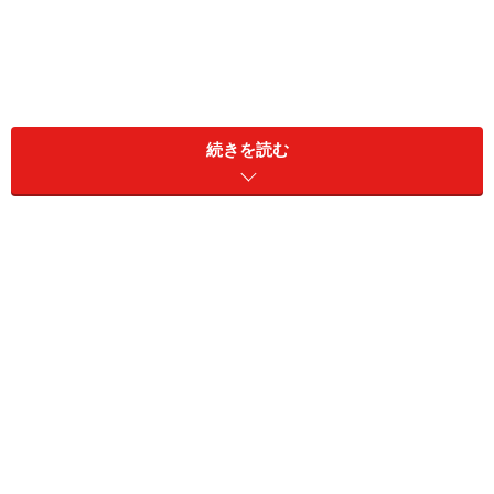
知っておきたい解約返戻金の基本とは？（画像：
amanaimages）
続きを読む
解約返戻金とは？
解約返戻金（かいやくへんれいきん）とは、生命保険を
途中で解約したときに受け取れるお金のことです。
保険会社は、契約者が支払った保険料の中から一部を積
み立てて、将来の保険金の支払いに備えています。解約
返戻金は、その積み立ての一部を、契約を途中で解約し
た人に返すお金のことです。
解約返戻金の金額は、どの保険に入っているか、どのタ