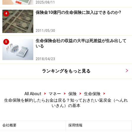
り見極めることが大切です。
2025/08/11
保険金10億円の生命保険に加入はできるのか?
4
●利益が出ると「税金」がかかることもある
解約返戻金がこれまで払った保険料の総額を上回る場
2011/05/30
合、「利益が出た」とみなされ、税金の対象になること
生命保険会社の収益の大半は死差益が生み出して
があります。生命保険契約を満期または解約した際、保
5
いる
険料負担者と受取人の関係によって、所得税（一時所
得）または贈与税のどちらかがかかる可能性がありま
2018/04/23
す。
ランキングをもっと見る
例えば、保険料の支払う人、解約返戻金の受け取る人が
同じ場合は「所得税」がかかる場合があります。また、
>
>
>
>
All About
マネー
保険
生命保険
親が保険料を支払い、子どもが解約返戻金を受け取るな
生命保険を解約したらお金は戻る？知っておきたい返戻金（へんれ
いきん）の基本
ど、「払った人」と「受け取る人」が違うときは、「贈
与税」がかかることもあります。
会社概要
採用情報