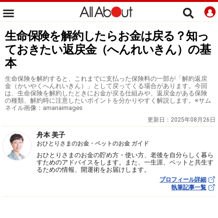
生命保険を解約したらお金は戻る？知っ
ておきたい返戻金（へんれいきん）の基
本
生命保険を解約すると、これまでに支払った保険料の一部が「解約返戻
金（かいやくへんれいきん）」として戻ってくる場合があります。今回
は、生命保険を解約したときにお金が戻る仕組みや、返戻金がある保険
の種類、解約時に注意したいポイントを分かりやすく解説します。※サム
ネイル画像：amanaimages
更新日：
2025年08月26日
舟本 美子
おひとりさまのお金・ペットのお金 ガイド
おひとりさまのお金の貯め方・使い方、老後を自分らしく暮ら
すためのアドバイスをします。また、一生涯、ペットと共生す
るための情報、開運術をお届けします。
プロフィール詳細
執筆記事一覧