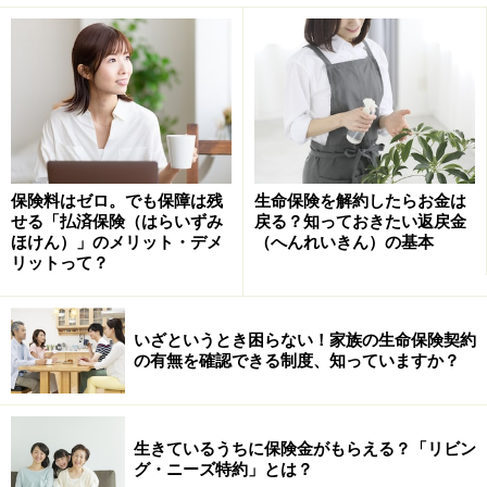
で、終身保険、養老保険、学資保険などがその代表で
す。一方、掛け捨て型の保険（例：定期保険や医療保険
など）では、解約返戻金がないか、あってもごくわずか
です。
解約返戻金の返戻率とは？
保険料はゼロ。でも保障は残
生命保険を解約したらお金は
解約返戻金の「返戻率」とは、これまでに支払った保険
せる「払済保険（はらいずみ
戻る？知っておきたい返戻金
料の合計に対して、解約するとどれくらいのお金が戻っ
ほけん）」のメリット・デメ
（へんれいきん）の基本
てくるかを示す割合のことです。
リットって？
例えば、返戻率が100％なら「払った保険料と同じ金額
いざというとき困らない！家族の生命保険契約
が戻ってくる」、80％なら「払った保険料の8割が戻っ
の有無を確認できる制度、知っていますか？
てくる」、という意味になります。
返戻率は、次の式で計算できます。
生きているうちに保険金がもらえる？「リビン
グ・ニーズ特約」とは？