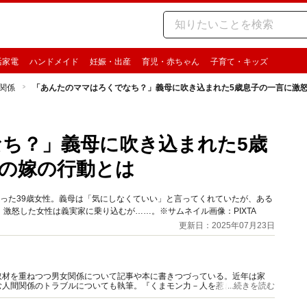
活家電
ハンドメイド
妊娠・出産
育児・赤ちゃん
子育て・キッズ
関係
「あんたのママはろくでなち？」義母に吹き込まれた5歳息子の一言に激
ち？」義母に吹き込まれた5歳
の嫁の行動とは
った39歳女性。義母は「気にしなくていい」と言ってくれていたが、ある
激怒した女性は義実家に乗り込むが……。※サムネイル画像：PIXTA
更新日：2025年07月23日
取材を重ねつつ男女関係について記事や本に書きつづっている。近年は家
む人間関係のトラブルについても執筆。『くまモン力－人を惹きつける愛と
...続きを読む