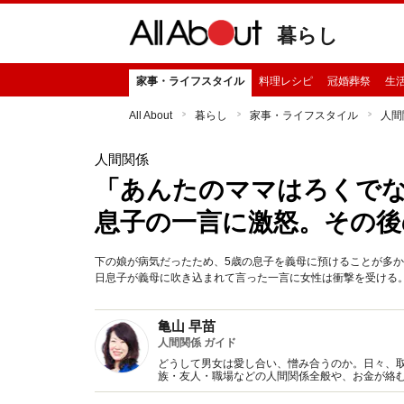
暮らし
家事・ライフスタイル
料理レシピ
冠婚葬祭
生
All About
暮らし
家事・ライフスタイル
人間
人間関係
「あんたのママはろくでな
息子の一言に激怒。その後
下の娘が病気だったため、5歳の息子を義母に預けることが多か
日息子が義母に吹き込まれて言った一言に女性は衝撃を受ける。
亀山 早苗
人間関係 ガイド
どうして男女は愛し合い、憎み合うのか。日々、
族・友人・職場などの人間関係全般や、お金が絡
魅力の秘密』など著書多数。