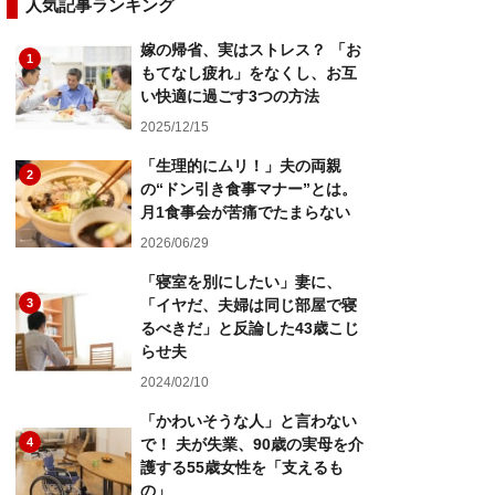
人気記事ランキング
嫁の帰省、実はストレス？ 「お
1
もてなし疲れ」をなくし、お互
い快適に過ごす3つの方法
2025/12/15
「生理的にムリ！」夫の両親
2
の“ドン引き食事マナー”とは。
月1食事会が苦痛でたまらない
2026/06/29
「寝室を別にしたい」妻に、
3
「イヤだ、夫婦は同じ部屋で寝
るべきだ」と反論した43歳こじ
らせ夫
2024/02/10
「かわいそうな人」と言わない
4
で！ 夫が失業、90歳の実母を介
護する55歳女性を「支えるも
の」