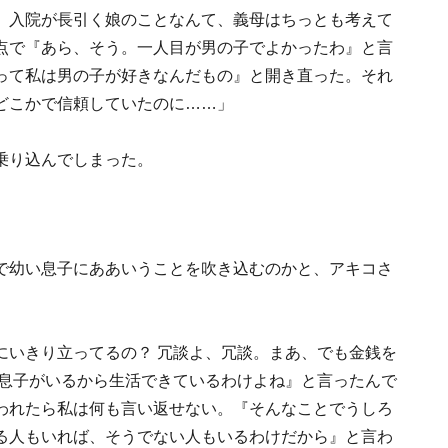
。入院が長引く娘のことなんて、義母はちっとも考えて
点で『あら、そう。一人目が男の子でよかったわ』と言
って私は男の子が好きなんだもの』と開き直った。それ
どこかで信頼していたのに……」
乗り込んでしまった。
で幼い息子にああいうことを吹き込むのかと、アキコさ
にいきり立ってるの？ 冗談よ、冗談。まあ、でも金銭を
 息子がいるから生活できているわけよね』と言ったんで
われたら私は何も言い返せない。『そんなことでうしろ
る人もいれば、そうでない人もいるわけだから』と言わ