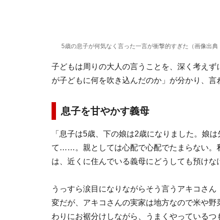
5歳の息子が何気なく言った一言が衝撃的すぎた（画像出典：P
子どもは周りの大人の言うことを、深く考えず
が子どもに何を吹き込んだのか」が分かり、言
息子を甘やかす義母
「息子は5歳、下の娘は2歳になりました。娘は
て……。親としては心配で心配でたまらない。
は、近くに住んでいる義母にどうしても預けな
うっすら涙目になりながらそう言うアキコさん
変だが、アキコさんの実家は地方なので米や野
わりにお裾分けしながら、うまくやっているつ