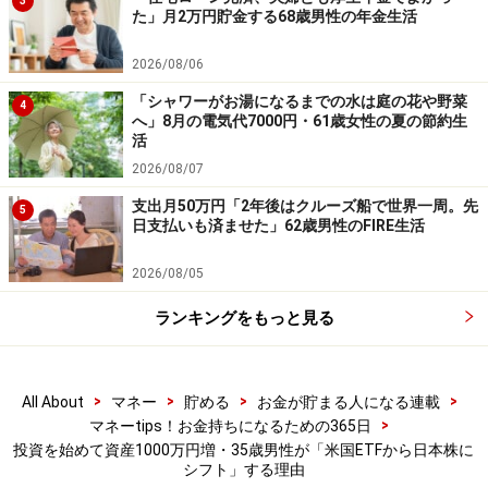
3
た」月2万円貯金する68歳男性の年金生活
前述のように「積立商品（VTI）に関しては、今現在の
2026/08/06
トランプ政権による経済政策に賛同できないので、少し
ずつ売却」しているとのこと。「ただ関税問題が解決し
「シャワーがお湯になるまでの水は庭の花や野菜
4
へ」8月の電気代7000円・61歳女性の夏の節約生
たり、次期大統領候補筆頭とされるカリフォルニア州知
活
事が大統領になったら、また投資額を増やしていく予
2026/08/07
定」と語られていました。
支出月50万円「2年後はクルーズ船で世界一周。先
5
日支払いも済ませた」62歳男性のFIRE生活
2026/08/05
※皆さんの投資エピソードを募集中です。エピソードの
採用でもれなくAmazonギフト券3000円分プレゼント
ランキングをもっと見る
積立投資に関するエピソードの応募は
こちらから
投資の成功体験エピソードの応募は
こちらから
>
>
>
>
All About
マネー
貯める
お金が貯まる人になる連載
>
マネーtips！お金持ちになるための365日
ーーーーーーーーーーーーーーーー
投資を始めて資産1000万円増・35歳男性が「米国ETFから日本株に
※本文カッコ内の回答者コメントは原文に準拠していま
シフト」する理由