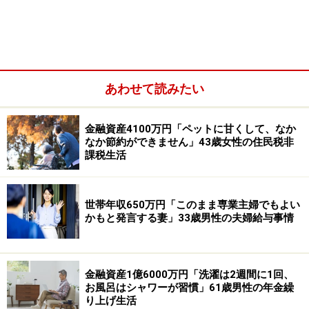
今回は東京都に住む35歳男性の資産運用エピソードを見
あわせて読みたい
ていきます。
金融資産4100万円「ペットに甘くして、なか
■家族構成
なか節約ができません」43歳女性の住民税非
本人のみ
課税生活
■金融資産
世帯年収650万円「このまま専業主婦でもよい
年収：600万円
かもと発言する妻」33歳男性の夫婦給与事情
金融資産：現預金2500万円、リスク資産530万円
■リスク資産の内訳
金融資産1億6000万円「洗濯は2週間に1回、
・米国株ETF（上場投資信託）：200万円
お風呂はシャワーが習慣」61歳男性の年金繰
り上げ生活
・日本株：300万円