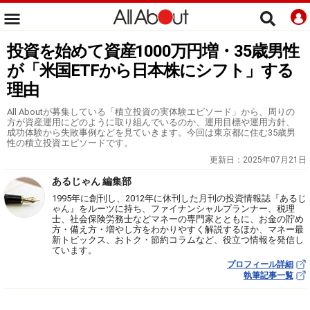
投資を始めて資産1000万円増・35歳男性
が「米国ETFから日本株にシフト」する
理由
All Aboutが募集している「積立投資の実体験エピソード」から、周りの
方が資産運用にどのように取り組んでいるのか、運用目標や運用方針、
成功体験から失敗事例などを見ていきます。今回は東京都に住む35歳男
性の積立投資エピソードです。
更新日：
2025年07月21日
あるじゃん 編集部
1995年に創刊し、2012年に休刊した月刊の投資情報誌『あるじ
ゃん』をルーツに持ち、ファイナンシャルプランナー、税理
士、社会保険労務士などマネーの専門家とともに、お金の貯め
方・備え方・増やし方をわかりやすく解説するほか、マネー最
新トピックス、おトク・節約コラムなど、役立つ情報を発信し
ています。
プロフィール詳細
執筆記事一覧