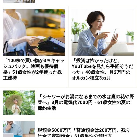
・ビットコイン：30万円
■積立投資実績
（※商品名の詳細が不明なものも原文ママ
記載）
・バンガード・トータル・ストック・マーケット
ETF（VTI）：2020年から
「100株で買い物が3％キャッ
「投資は怖かったけど、
シュバック。映画も優待価
YouTubeを見たら手軽そうだ
2020年からバンガード・トータル・ストック・マーケッ
格」51歳女性が2年使った株
った」48歳女性、月2万円の
トETF（VTI）の積立投資を続けてきたという今回の投稿
主優待
オルカン積立3カ月
者。
「シャワーがお湯になるまでの水は庭の花や野
積立額は「毎月1枚（1口）。金額は市場の変動により異
菜へ」8月の電気代7000円・61歳女性の夏の
節約生活
なりますが、当初は約1万5000円、今現在では約3万～4
万円です。ただ、現在はVTIを少しずつ売却し、日本株
への比重を増やしています」とのこと。
現預金5000万円「普通預金は200万円、残り
は全て定期預金」61歳男性の預け方