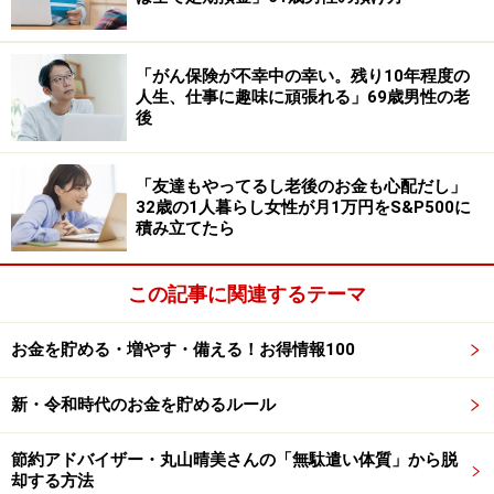
売却分を含めたVTIの運用実績については「元金220万円
→運用益込450万円」。
「がん保険が不幸中の幸い。残り10年程度の
人生、仕事に趣味に頑張れる」69歳男性の老
後
「当初は順調に含み益が増えていきましたが、コロナシ
ョックやインフレにより資産は激減。元金割れはもちろ
ん、投資金額が約40％ぐらい毀損（きそん）しました。
「友達もやってるし老後のお金も心配だし」
32歳の1人暮らし女性が月1万円をS&P500に
ただ、それ以降は徐々に含み損が減り、2024年には運用
積み立てたら
益が30％」まで回復していたそう。
この記事に関連するテーマ
しかしその矢先に「トランプ政権の関税による株安円高
のあおりをモロに受け、また含み損に突入。今現在では
お金を貯める・増やす・備える！お得情報100
アメリカ株が急上昇した時に少しずつ売却していき、日
本株へとシフト」しているところだとあります。
新・令和時代のお金を貯めるルール
35歳・年収600万円会社員男性の思う積立
節約アドバイザー・丸山晴美さんの「無駄遣い体質」から脱
却する方法
投資のメリットは？