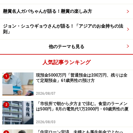
積立投資を始めてよかった点として、「投資の世界に興
懸賞名人ガバちゃんが語る！懸賞の楽しみ方
味関心を持ったきっかけになった。もちろん資産の増減
ジョン・シュウギョウさんが語る！「アジアのお金持ちの法
はあるが、それ以上に運用益という実際の成果を得るこ
則」
とができて、投資をスタートした時よりも総資産額が
1000万円以上増えた。おそらく貯金だけではここまでの
他のテーマも見る
増加はなかった」とコメント。
人気記事ランキング
一方で「ドルコスト平均法とはいえ、何カ月も下がり続
現預金5000万円「普通預金は200万円、残りは全
けて元金割れした状態が続いたときのストレスはものす
1
て定期預金」61歳男性の預け方
ごく、精神衛生上、とっても苦しかった」と明かしま
す。
2026/08/07
「市役所で朝から夕方まで涼む。食堂のラーメン
2
は500円」8月の電気代1万2000円・69歳男性の夏
「日々の価格変動にいちいち反応していたら精神が持た
ないので注意です。ただ、どんな時も平常心というのが
2026/08/03
投資では一番難しいのですが……」と投稿者。
「住宅ローン完済、夫婦とも厚生年金でよかっ