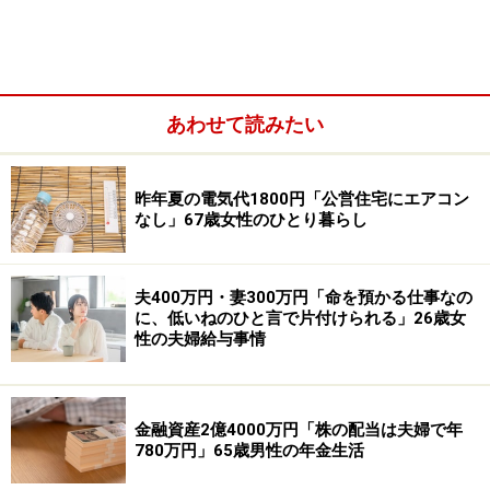
老齢厚生年金（厚生年金）：12万円（特別支給の老齢厚
生年金)
障害基礎年金や障害厚生年金（障害年金）：なし
あわせて読みたい
昨年夏の電気代1800円「公営住宅にエアコン
なし」67歳女性のひとり暮らし
夫400万円・妻300万円「命を預かる仕事なの
に、低いねのひと言で片付けられる」26歳女
性の夫婦給与事情
遺族基礎年金や遺族厚生年金（遺族年金）：なし
金融資産2億4000万円「株の配当は夫婦で年
その他（企業年金や個人年金保険など）：企業年金7万
780万円」65歳男性の年金生活
円