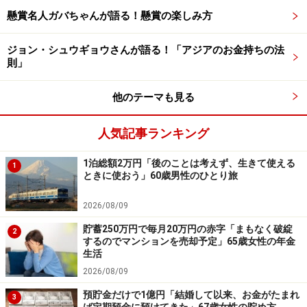
懸賞名人ガバちゃんが語る！懸賞の楽しみ方
ジョン・シュウギョウさんが語る！「アジアのお金持ちの法
則」
「老後資金を充実させておけばよかった」
他のテーマも見る
現役時代にもっとこうしておけばよかったことがある
人気記事ランキング
か、との問いには「個人年金をかけるなどして、老後資
金を充実させておけばよかった」と回答。
1泊総額2万円「後のことは考えず、生きて使える
1
ときに使おう」60歳男性のひとり旅
今の生活での不安については「今後給与収入は先細り、
2026/08/09
年金依存度が年々高まると思う」とコメント。
貯蓄250万円で毎月20万円の赤字「まもなく破綻
2
するのでマンションを売却予定」65歳女性の年金
最後に「それでも就職氷河期世代の方や個人事業主より
生活
は恵まれている」と、自分に言い聞かせておられるよう
2026/08/09
でした。
預貯金だけで1億円「結婚して以来、お金がたまれ
3