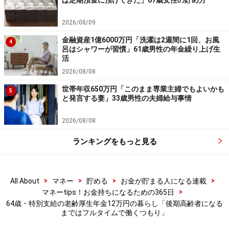
ば定期預金に預けてきた」67歳女性の貯め方
※皆さんの年金エピソードを募集中です。エピソードの
2026/08/09
採用で3000円分のAmazonギフト券をもれなくプレゼン
金融資産1億6000万円「洗濯は2週間に1回、お風
ト。応募は
こちら
から
4
呂はシャワーが習慣」61歳男性の年金繰り上げ生
活
ーーーーーーーーーーーーーーーー
2026/08/08
※本文カッコ内の回答者コメントは原文に準拠していま
世帯年収650万円「このまま専業主婦でもよいかも
5
と発言する妻」33歳男性の夫婦給与事情
す
※エピソードは投稿者の当時のものです。現在とはサー
2026/08/08
ビスや金額などの情報が異なることがございます
ランキングをもっと見る
※投稿エピソードのため、内容の正確性を保証するもの
ではございません
※記事内容は執筆時点のものです。最新の内容をご確認くださ
>
>
>
>
All About
マネー
貯める
お金が貯まる人になる連載
い。
>
マネーtips！お金持ちになるための365日
本記事の内容は一般的な情報提供を目的としており、特定の金融
64歳・特別支給の老齢厚生年金12万円の暮らし「後期高齢者になる
商品や投資行動を推奨するものではありません。
まではフルタイムで働くつもり」
投資や資産運用に関する最終的なご判断はご自身の責任において
行ってください。