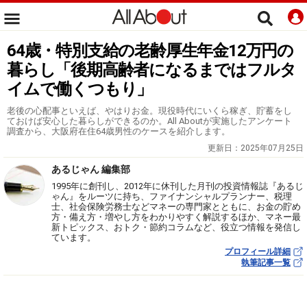
64歳・特別支給の老齢厚生年金12万円の
暮らし「後期高齢者になるまではフルタ
イムで働くつもり」
老後の心配事といえば、やはりお金。現役時代にいくら稼ぎ、貯蓄をし
ておけば安心した暮らしができるのか。All Aboutが実施したアンケート
調査から、大阪府在住64歳男性のケースを紹介します。
更新日：
2025年07月25日
あるじゃん 編集部
1995年に創刊し、2012年に休刊した月刊の投資情報誌『あるじ
ゃん』をルーツに持ち、ファイナンシャルプランナー、税理
士、社会保険労務士などマネーの専門家とともに、お金の貯め
方・備え方・増やし方をわかりやすく解説するほか、マネー最
新トピックス、おトク・節約コラムなど、役立つ情報を発信し
ています。
プロフィール詳細
執筆記事一覧