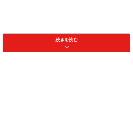
続きを読む
同居家族構成：本人、妻（65歳）
住居形態：持ち家（マンションなどの共同住宅）
居住地：大阪府
リタイア前の雇用形態：派遣・契約社員
リタイア前の年収：500万円
現在の資産：預貯金1500万円、リスク資産100万円
これまでの年金加入期間：厚生年金480カ月
現在受給している年金額（月額）
老齢基礎年金（国民年金）：なし（受給前）