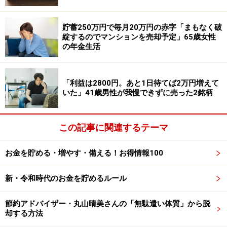
るつもり」
貯蓄250万円で毎月20万円の赤字「まもなく破
年金で足りない支出については「給与収入から不足分を
綻するのでマンションを売却予定」65歳女性
補填（ほてん）」しているという投稿者。
の年金生活
詳細は不明ですが、現在も働いていて「フルタイム勤務
「利益は2800円。あと1日待てば2万円増えて
で、手取りで月18万円」の収入があると言います。
いた」41歳男性が我慢できずに売った2銘柄
「今後も社会保険に加入しながら、後期高齢者になるま
この記事に関連するテーマ
でフルタイム勤務するつもり」とあります。
お金を貯める・増やす・備える！お得情報100
新・令和時代のお金を貯めるルール
節約アドバイザー・丸山晴美さんの「無駄遣い体質」から脱
却する方法