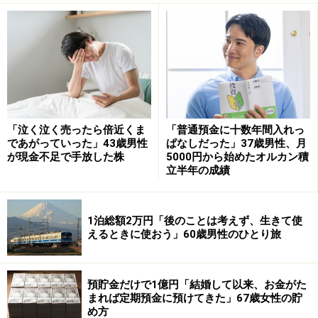
配偶者の年金や収入：年金147万円（年額）、給与収入
100万円（年額）
「年金だけでは生活できない」
現在の年金額について満足しているか、の問いに「満足
「泣く泣く売ったら倍近くま
「普通預金に十数年間入れっ
していない」と回答した今回の投稿者。
であがっていった」43歳男性
ぱなしだった」37歳男性、月
が現金不足で手放した株
5000円から始めたオルカン積
その理由として「住宅ローンや管理費負担などがかかる
立半年の成績
ので、年金だけでは生活できないから」と語っていま
す。
1泊総額2万円「後のことは考えず、生きて使
えるときに使おう」60歳男性のひとり旅
ひと月の支出は約「45万円」。夫婦の年金だけでは「ほ
とんどの月で足りない」と回答されています。
預貯金だけで1億円「結婚して以来、お金がた
まれば定期預金に預けてきた」67歳女性の貯
「今後も社会保険加入でフルタイム勤務す
め方