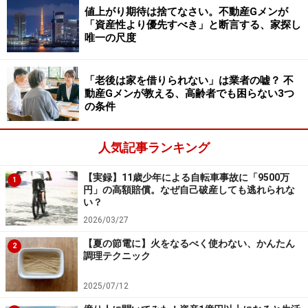
値上がり期待は捨てなさい。不動産Gメンが
その点、中国は共産党の鶴の一声でどんどん進めていけ
「資産性より優先すべき」と断言する、家探し
唯一の尺度
ます。このスピード感の違いを考えると、民主国家であ
る日本やアメリカが中国に勝てるかは正直わからないと
ころです。
「老後は家を借りられない」は業者の嘘？ 不
動産Gメンが教える、高齢者でも困らない3つ
の条件
今後、中国、インド、ロシアなどが力をつけて、世界最
大のユーラシア大陸という地の利を生かして、台頭して
人気記事ランキング
くるかもしれません。
【実録】11歳少年による自転車事故に「9500万
1
円」の高額賠償。なぜ自己破産しても逃れられな
世界の流れが変わったときに、しっかり状況を見極めて
い？
チャンスをつかめるかどうかが、資産家への分かれ道で
2026/03/27
す。
【夏の節電に】火をなるべく使わない、かんたん
2
調理テクニック
第二次世界大戦後の1945年から1947年にかけて、インフ
2025/07/12
レによりお金の価値が低くなって、日本国内の希望小売