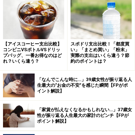
世界は短期間で大きく変わるものなんです。
世界の流れを見極めよ
僕は近い将来、中国がもっと力をつけていくんじゃない
【アイスコーヒー支出比較】
スポドリ支出比較！「都度買
コンビニVSボトルVSドリッ
い」「まとめ買い」「粉末」
かと考えています。なんでかっていうと、中国は中国共
プバッグ、一番お得なのはど
実際の支出はいくら違う？節
産党による一党独裁制で政策実行の動きがめっちゃ早
れ？いくら違う？
約のポイントは？
い。
「なんでこんな時に…」39歳女性が振り返る人
例えば日本で自動車の自動運転をスタートするには、事
生最大の“お金の不安”を感じた瞬間【FPがポ
イント解説】
故が起きたときの責任の所在やルールを考慮して、法整
備に向けた議論を重ねないとダメです。
「家賃が払えなくなるかもしれない…」37歳女
性が振り返る人生最大の家計のピンチ【FPが
さらに、法律の改正やらなんやらで、手続きに非常に長
ポイント解説】
い時間がかかります。