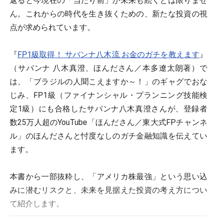
返ると今現在の「当たり前」が未来も続くとは限りませ
ん。これからの時代を生き抜くための、新たな投資の視
点が求められています。
『
FP1級取得！ サバンナ八木流 お金のガチを教えます
』
（サバンナ 八木真澄、ほんださん／本多遼太朗著）で
は、「ブラジルの人聞こえますか～！」のギャグでおな
じみ、FP1級（ファイナンシャル・プランニング技能検
定1級）にも合格したサバンナ八木真澄さんが、登録者
数25万人超のYouTube「ほんださん／東大式FPチャンネ
ル」のほんださんと忖度なしのガチ金融知識を伝えてい
ます。
本書から一部抜粋し、「アメリカ株最強」という思い込
みに潜むリスクと、未来を見据えた投資の考え方につい
て紹介します。