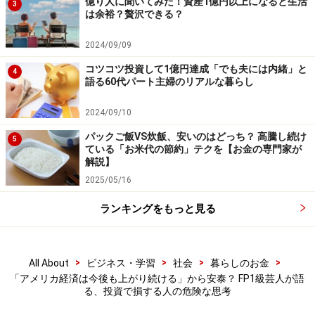
価格としてゴールドの値段が大きく変わりました。
億り人に聞いてみた！資産1億円以上になると生活
3
は余裕？贅沢できる？
その間にゴールド（金）の価値に目をつけ、行動に移し
2024/09/09
ていた人は、今では「戦後の大富豪」と呼ばれていま
コツコツ投資して1億円達成「でも夫には内緒」と
4
す。
語る60代パート主婦のリアルな暮らし
2024/09/10
ほんだ先生の補足メモ
パックご飯VS炊飯、安いのはどっち？ 高騰し続け
5
ほんださん
：中国やインドは成長が著しいですが、投資
ている「お米代の節約」テクを【お金の専門家が
解説】
対象としての魅力には懐疑的な意見を多く耳にします。
2025/05/16
その理由は、成熟していない国家体制ならではのカント
リーリスクにあります。
ランキングをもっと見る
今後、これらの新興国がどうなるか予測するのは難しい
>
>
>
>
All About
ビジネス・学習
社会
暮らしのお金
ですが、一番大事なことは、私たちは株で大儲けする必
「アメリカ経済は今後も上がり続ける」から安泰？ FP1級芸人が語
要はないということです。
る、投資で損する人の危険な思考