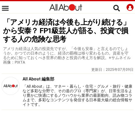
「アメリカ経済は今後も上がり続ける」
から安泰？ FP1級芸人が語る、投資で損
する人の危険な思考
アメリカ経済は人気の投資先ですが、「今後も安泰」と言えるのでしょ
うか。かつての日本のように、経済の覇権は移り変わるもの。資産を守
るために知っておくべき世界の動きと投資の考え方を解説。※サムネイル
画像：PIXTA
更新日：
2025年07月09日
All About 編集部
「All About」は、マネー・暮らし・住宅・グルメ・旅行・健康
など多彩な分野で、その道のプロ（専門家）が、日常生活をよ
り豊かに快適にするノウハウから業界の最新動向、読み物コラ
ムまで、多彩なコンテンツを発信する日本最大級の総合情報サ
イトです。