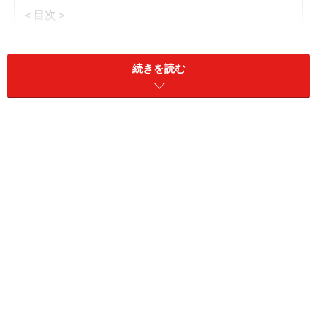
＜目次＞
アメリカ経済だけが上がり続けるとは限らない
世界の流れを見極めよ
続きを読む
ほんだ先生の補足メモ
アメリカ経済だけが上がり続けるとは限ら
ない
「アメリカ経済は今後も上がり続ける」といわれ、投資
先としても人気ですが、実際にそうなるかは疑問です。
アメリカが世界のトップに君臨してから、実は100年も
経っていません。その前はイギリスが覇権を握っていま
した。日本がトップだった時代だってあるんですよ。