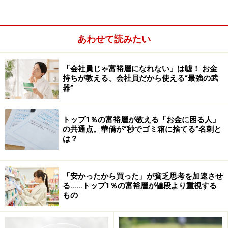
1989年の日本のバブル絶頂期、世界で一番時価総額の高
い企業は日本のNTTでした。当時は上位20位のうち、実
あわせて読みたい
に14社が日本企業だったのです。世界のトップ企業20位
に、多くの日本企業がランクインしていたなんて、めっ
ちゃすごくないですか？
「会社員じゃ富裕層になれない」は嘘！ お金
持ちが教える、会社員だから使える“最強の武
器”
トップ1％の富裕層が教える「お金に困る人」
画像出典：『
の共通点。華僑が“秒でゴミ箱に捨てる”名刺と
FP1級取得！ サバンナ八木流 お金のガチを教えます
は？
しかし、それも昔のこと。
「安かったから買った」が貧乏思考を加速させ
「山手線の内側だけで、アメリカ全土を買うことができ
る……トップ1％の富裕層が値段より重視する
る」といわれた時代から、ものの20年で日本企業はラン
もの
キングから消え、代わりに欧米の企業が上位を占めてい
ます。