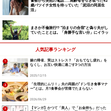
警察から突然の電話……高齢母を引き取った42
歳バツイチ女性を待っていた「泥沼の同居生
活」
まさか不倫旅行!? “泊まりの合宿”と偽り夫がし
ていたこととは。「身勝手な言い分」にイラッ
人気記事ランキング
嫁の帰省、実はストレス？ 「おもてなし疲れ」を
1
なくし、お互い快適に過ごす3つの方法
2025/12/15
「生理的にムリ！」夫の両親の“ドン引き食事マナ
2
ー”とは。月1食事会が苦痛でたまらない
2026/06/29
【マンガ】かつて「美人」で「お金持ち」だった
3