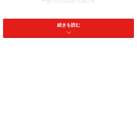
原案：亀山早苗
マンガ：カツヤマケイコ（
@keicomix
）
続きを読む
※記事内容は執筆時点のものです。最新の内容をご確認くださ
い。