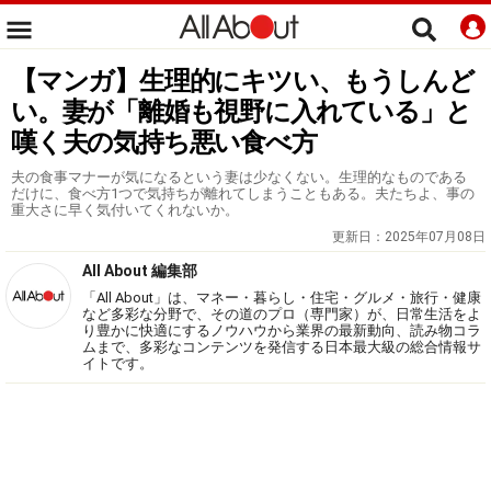
【マンガ】生理的にキツい、もうしんど
い。妻が「離婚も視野に入れている」と
嘆く夫の気持ち悪い食べ方
夫の食事マナーが気になるという妻は少なくない。生理的なものである
だけに、食べ方1つで気持ちが離れてしまうこともある。夫たちよ、事の
重大さに早く気付いてくれないか。
更新日：
2025年07月08日
All About 編集部
「All About」は、マネー・暮らし・住宅・グルメ・旅行・健康
など多彩な分野で、その道のプロ（専門家）が、日常生活をよ
り豊かに快適にするノウハウから業界の最新動向、読み物コラ
ムまで、多彩なコンテンツを発信する日本最大級の総合情報サ
イトです。