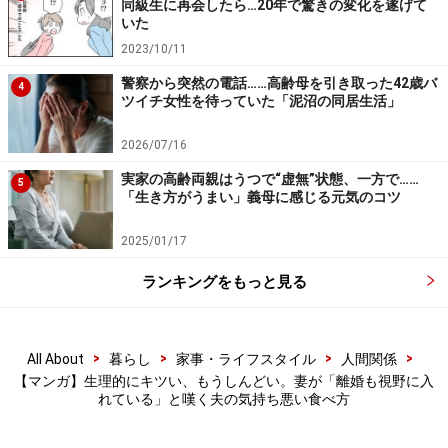
同級生に再会したら…20年で驚きの変化を遂げて
いた
2023/10/11
警察から突然の電話……高齢母を引き取った42歳バ
4
ツイチ女性を待っていた「泥沼の同居生活」
2026/07/16
実家の高齢両親はうつで“虚無”状態、一方で……
5
「生き方がうまい」義母に感じる元気のコツ
2025/01/17
ランキングをもっと見る
>
>
>
>
All About
暮らし
家事・ライフスタイル
人間関係
【マンガ】生理的にキツい、もうしんどい。妻が「離婚も視野に入
れている」と嘆く夫の気持ち悪い食べ方