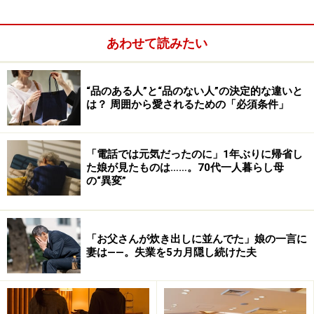
あわせて読みたい
“品のある人”と“品のない人”の決定的な違いと
は？ 周囲から愛されるための「必須条件」
「電話では元気だったのに」1年ぶりに帰省し
た娘が見たものは……。70代一人暮らし母
の“異変”
「お父さんが炊き出しに並んでた」娘の一言に
妻は――。失業を5カ月隠し続けた夫