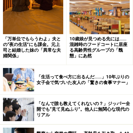
「万単位でもらうわよ」夫と
10歳娘が見つめる先には……
の“夜の生活”にも課金。元上
混雑時のフードコートに居座
司と結婚した妹の「異常な夫
る高齢男性グループの「醜
婦関係」
態」にあ然
「生活って食べ方に出るんだ……」10年ぶりの
女子会で気づいた友人の「驚きの食事マナー」
「なんで誰も教えてくれないの？」ジッパー全
開でも“見て見ぬふり”。他人に無関心な現代の
リアル