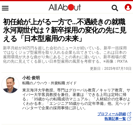
初任給が上がる一方で…不遇続きの就職
氷河期世代は？新卒採用の変化の先に見
える「日本型雇用の未来」
新卒月給が30万円を超した会社のニュースが続いている。新卒一括採用
ではなくジョブ型雇用を取り入れる企業も出てきている。これは日本の
雇用環境が大きな曲がり角にあることの表れに違いない。新卒相場の変
化の先に見えてくる新しい日本型雇用の風景を考察する。※画像：PIXTA
更新日：
2025年07月10日
小松 俊明
転職のノウハウ・外資転職 ガイド
東京海洋大学教授。専門はグローバル教育／キャリア教育。サ
イバー大学客員教授を兼任。著書は「できる上司は定時に帰
る」「35歳からの転職成功マニュアル」「人材紹介の仕事がよ
くわかる本」「エンジニア55歳からの定年準備」他。元ヘッド
ハンターで企業の採用事情に詳しい。
プロフィール詳細
執筆記事一覧