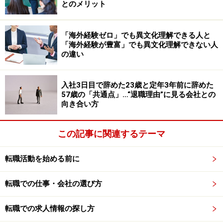
とのメリット
進し、一律初任給を廃止するという。転職市場では当た
り前とされる考え方が、業務経験のない新卒採用にも本
格導入される。その理由は実に明快である。一言で言え
「海外経験ゼロ」でも異文化理解できる人と
「海外経験が豊富」でも異文化理解できない人
ば、「世界基準の新卒採用にシフトする」ということ
の違い
だ。
入社3日目で辞めた23歳と定年3年前に辞めた
IT化の推進とAI活用、業務プロセス改革が
57歳の「共通点」…“退職理由”に見る会社との
新卒の仕事を奪っていく？
向き合い方
大学で学んできたことと社会人として会社が求める知識
この記事に関連するテーマ
や経験との間に乖離が大きいのが、日本の大学教育の実
態であるという指摘がされて久しい。果たして日本の大
転職活動を始める前に
学教育は社会のニーズに合わせて改善できたのか、その
評価はここでは省略するが、入社数年は続く定型的な業
転職での仕事・会社の選び方
務はIT化の推進やAI活用、そして業務プロセス改革など
で今後は減らすことができるだろう。そうなれば、企業
転職での求人情報の探し方
も一括採用した新卒に対して多大なコストと労力をかけ