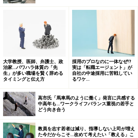
進んでいる。若者世代を中心に短期間に新卒で就職した
会社を辞めて、転職社会で生きていく選択をしている。
転職することを前提に新卒で入る会社を選んでいる若者
は多いのではないだろうか。
これまでの新卒は、安い初任給で時間をかけてゆっくり
と会社に育ててもらってきた。会社にも、時間とお金を
大学教授、医師、弁護士、政
採用のプロなのに一体なぜ!?
かける余裕があったとも言える。個人間の能力差やモチ
治家…パワハラ体質の「先
実は「転職エージェント」が
ベーションの差、会社への貢献度の違いがあっても、こ
生」が多い職場を賢く辞める
自社の中途採用に苦戦してい
タイミングと伝え方
るワケ…
れまでは若手人材の給料には正当に反映されることは少
なかった。もちろん、今でもそうした安全培養の環境を
好む若者がいないわけではない。
高市氏「馬車馬のように働く」発言に共感する
中高年も…ワークライフバランス重視の若手と
どう向き合う
大手IT企業の富士通は、2026年度から新卒一括採用を中
止すると発表した。新卒採用にジョブ型雇用（企業が従
教員を志す若者は減り、指導しない上司が増え
業員を特定の職務に基づいて雇用する形態を指す）を推
た今だからこそ…改めて考えたい「教える」こ