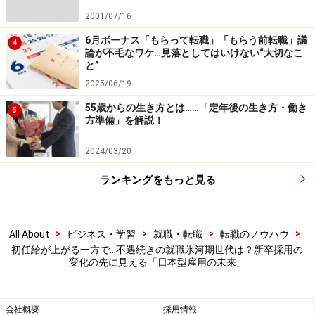
には魅力的に映るに違いない。そしてその影響は、今後
2001/07/16
すべての世代に広がっていくことが予想される。
6月ボーナス「もらって転職」「もらう前転職」議
4
論が不毛なワケ…見落としてはいけない“大切なこ
と”
不遇な扱いを受けてきた就職氷河期世代は
2025/06/19
これから
55歳からの生き方とは……「定年後の生き方・働き
5
なお、初任給30万円超えの新卒も出てきている一方で、
方準備」を解説！
就職氷河期世代（バブル崩壊後、1993年～2004年頃に就
2024/03/20
職活動をした人たち）は自らの就職先の確保に苦労し、
日本の失われた30年間と自身のキャリアがかぶる世代で
ランキングをもっと見る
ある。昇進や昇給のチャンスも少なかった世代だ。
>
>
>
>
All About
ビジネス・学習
就職・転職
転職のノウハウ
その世代が今、40、50代を迎えて会社では働き盛りの管
初任給が上がる一方で…不遇続きの就職氷河期世代は？新卒採用の
理職となり、まさに新卒を含めた若手人材を指導し、評
変化の先に見える「日本型雇用の未来」
価する立場になっている。日本型雇用の崩壊を経験した
うえで、新しい変化をけん引していく役割を担っている
会社概要
採用情報