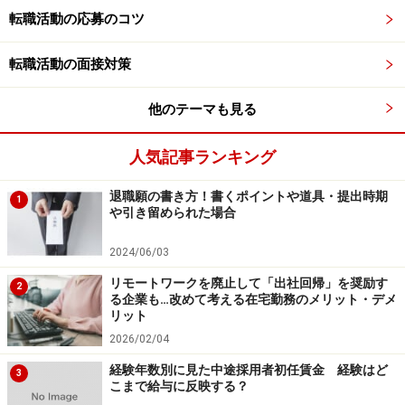
て行っている新入社員研修も不要になっていくのではな
転職活動の応募のコツ
いか。
転職活動の面接対策
代わりに、学生時代にさまざまなインターン経験や仕事
他のテーマも見る
に使えるスキルを習得した新卒人材を対象にして、人数
を絞って特定の職務向けに採用（ジョブ型雇用を導入）
人気記事ランキング
することが合理的ではないだろうか。実際、世界基準で
見れば多くの国で新卒採用はジョブ型雇用であるし、一
退職願の書き方！書くポイントや道具・提出時期
1
や引き留められた場合
括採用もしていない。日本もその方向に舵を切る企業が
増えていくのだろう。
2024/06/03
リモートワークを廃止して「出社回帰」を奨励す
2
前述した富士通の新卒採用における方針転換は、新卒の
る企業も…改めて考える在宅勤務のメリット・デメ
リット
給料相場の高騰とセットで考えると分かりやすい。高度
2026/02/04
な専門性を持つ若手人材、大きな成果を出せる若手人材
経験年数別に見た中途採用者初任賃金 経験はど
には、年収1000万円を超す処遇をして評価を顕在化させ
3
こまで給与に反映する？
るというのだから、やる気があり、能力の高い若手人材