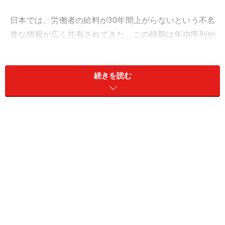
日本では、労働者の給料が30年間上がらないという不名
誉な情報が広く共有されてきた。この時期は年功序列や
終身雇用という日本型雇用の崩壊や転職社会の到来と時
期が重なる。成果報酬や成功報酬という概念が、報酬制
続きを読む
度に組み込まれるようになってからも年月が経過してい
る。新卒相場に起きた大きな変化の先に見えてくる「新
しい風景」を考察してみよう。