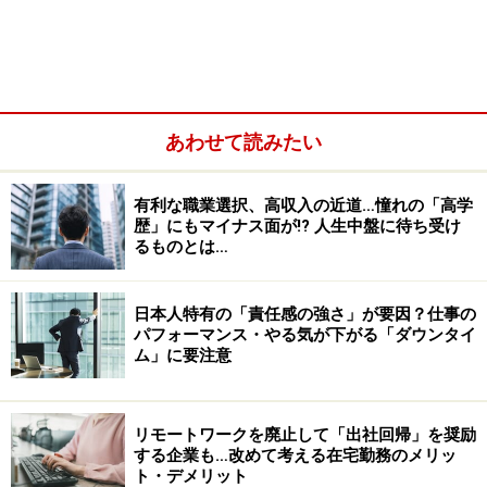
新卒給与の高騰は新卒採用減少につながる
のか
あわせて読みたい
近ごろよく報道されている新卒給与の上昇に関するニュ
ースの多くは、実際は大企業の中でも業界のトップ企業
有利な職業選択、高収入の近道…憧れの「高学
に相当する人気企業の話が中心である。恩恵を受ける対
歴」にもマイナス面が!? 人生中盤に待ち受け
るものとは…
象は限られているのだ。この傾向が他の中小企業に派生
していくのか、もしくは世の中の新卒採用自体が拡大す
るのか、その点は未知数であり、世界基準に照らして考
日本人特有の「責任感の強さ」が要因？仕事の
パフォーマンス・やる気が下がる「ダウンタイ
えれば今後新卒採用が減っていってもおかしくはない。
ム」に要注意
そんな中、考えるべきは“日本型雇用の現実”である。こ
リモートワークを廃止して「出社回帰」を奨励
れまで多くの企業で年功序列や終身雇用を前提にした給
する企業も…改めて考える在宅勤務のメリッ
与制度や評価制度が導入されてきたが、人材の流動化は
ト・デメリット