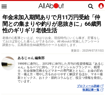
年金未加入期間ありで月11万円受給「仲
間との集まりや釣りが息抜きに」66歳男
性のギリギリ老後生活
老後の心配事といえば、やはりお金。現役時代にいくら稼ぎ、貯蓄をし
ておけば安心した暮らしができるのか。All Aboutが実施したアンケート
調査から、広島県在住66歳男性のケースを紹介します。
更新日：
2025年07月10日
あるじゃん 編集部
1995年に創刊し、2012年に休刊した月刊の投資情報誌『あるじ
ゃん』をルーツに持ち、ファイナンシャルプランナー、税理
士、社会保険労務士などマネーの専門家とともに、お金の貯め
方・備え方・増やし方をわかりやすく解説するほか、マネー最
新トピックス、おトク・節約コラムなど、役立つ情報を発信し
ています。
プロフィール詳細
執筆記事一覧