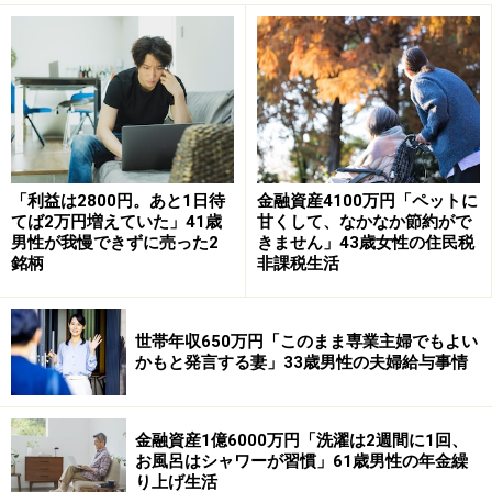
だけでギリギリの生活となっている。とても苦しい」と
コメント。
しかし同時に「若い頃から職を転々としており、年金保
険に未加入だった時期もあって、今このようになってい
る」と、現状を冷静に受け止めているようです。
「利益は2800円。あと1日待
金融資産4100万円「ペットに
てば2万円増えていた」41歳
甘くして、なかなか節約がで
ひと月の支出は約「13万円」。年金だけでは「ほとんど
男性が我慢できずに売った2
きません」43歳女性の住民税
銘柄
非課税生活
の月で足りない」と回答されています。
「週2回ほどのアルバイトで補填」
世帯年収650万円「このまま専業主婦でもよい
かもと発言する妻」33歳男性の夫婦給与事情
年金だけでは賄えない支出については、「週2回ほどの
アルバイトで補填（ほてん）している」そう。
金融資産1億6000万円「洗濯は2週間に1回、
お風呂はシャワーが習慣」61歳男性の年金繰
「体力的にきついので長時間の勤務は無理。清掃の仕事
り上げ生活