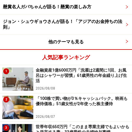
懸賞名人ガバちゃんが語る！懸賞の楽しみ方
ジョン・シュウギョウさんが語る！「アジアのお金持ちの法
「毎月決まった額の保険料を支払っていれ
則」
ば……」
他のテーマも見る
現役時代を振り返り、「若いうちから安定している正社
員として働いて、毎月決まった額の保険料を支払ってい
人気記事ランキング
れば、多少なりとも今の年金より高くなったと思う。そ
の点に関しては後悔している」と語る投稿者。
金融資産1億6000万円「洗濯は2週間に1回、お風
1
呂はシャワーが習慣」61歳男性の年金繰り上げ生
活
将来のことを考えると、「先行きが見えず、とても不
2026/08/08
安。年齢も年齢なので、いつまで体が動くかも心配。パ
「100株で買い物が3％キャッシュバック。映画も
ートができなくなると、生活が本当に苦しくなる。不安
2
優待価格」51歳女性が2年使った株主優待
でたまらない。病気やけがなどの心配もある。体を壊し
て通院や入院することになったら、おそらく治療費も払
2026/08/07
えないと思う」と落ち着かない様子です。
世帯年収650万円「このまま専業主婦でもよいかも
3