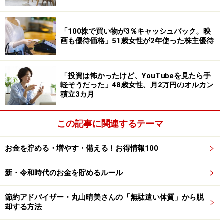
を週2回行っている。月の収入としては6万円ぐらい」と
あります。
「100株で買い物が3％キャッシュバック。映
画も優待価格」51歳女性が2年使った株主優待
年金生活においては、「電気代の節約のために極力、夏
冬ともにエアコンを最小限にしか使わないようにしてい
る。食材も、なるべくスーパーのタイムセールで買うよ
「投資は怖かったけど、YouTubeを見たら手
軽そうだった」48歳女性、月2万円のオルカン
うにしている。特に半額になる時間帯に」と工夫してい
積立3カ月
るとのことです。
この記事に関連するテーマ
お金を貯める・増やす・備える！お得情報100
新・令和時代のお金を貯めるルール
節約アドバイザー・丸山晴美さんの「無駄遣い体質」から脱
却する方法