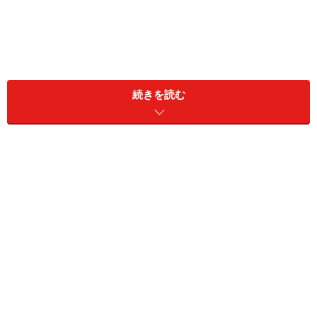
同居家族構成：本人のみ
続きを読む
居住地：広島県
リタイア前の雇用形態：派遣・契約社員
リタイア前の年収：300万円
現在の資産：預貯金50万円、リスク資産0円
これまでの年金加入期間：不明
現在受給している年金額（月額）
老齢年金（国民年金・厚生年金）：11万円
障害基礎年金や障害厚生年金（障害年金）：なし
遺族基礎年金や遺族厚生年金（遺族年金）：なし
その他（企業年金や個人年金保険など）：なし