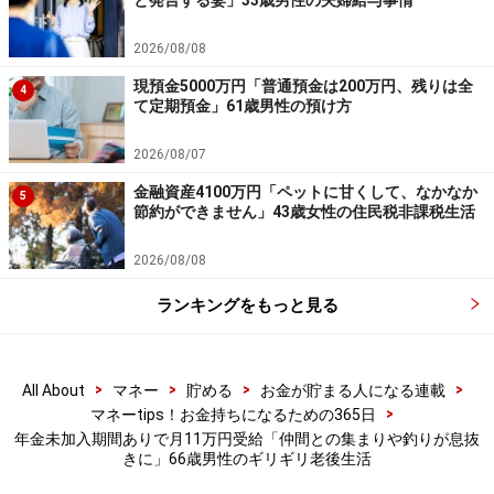
と発言する妻」33歳男性の夫婦給与事情
一方で、今の生活では「たまに近所の仲間とゲートボー
2026/08/08
ルなどをやっているが、それが息抜きになっている。地
現預金5000万円「普通預金は200万円、残りは全
4
域の仲間と集まって、飲んだり食べたりしてコミュニケ
て定期預金」61歳男性の預け方
ーションを取るのも、たまに一緒に旅行に行くのも楽し
2026/08/07
い。釣りが好きなので、パートがない時はよく出かけ
る。釣りに行くと気分的に落ち着く」と、趣味や人との
金融資産4100万円「ペットに甘くして、なかなか
5
節約ができません」43歳女性の住民税非課税生活
つながりを大切に過ごしているようでした。
2026/08/08
※皆さんの年金エピソードを募集中です。エピソードの
ランキングをもっと見る
採用で3000円分のAmazonギフト券をもれなくプレゼン
ト。応募は
こちら
から
>
>
>
>
All About
マネー
貯める
お金が貯まる人になる連載
ーーーーーーーーーーーーーーーー
>
マネーtips！お金持ちになるための365日
※本文カッコ内の回答者コメントは原文に準拠していま
年金未加入期間ありで月11万円受給「仲間との集まりや釣りが息抜
きに」66歳男性のギリギリ老後生活
す