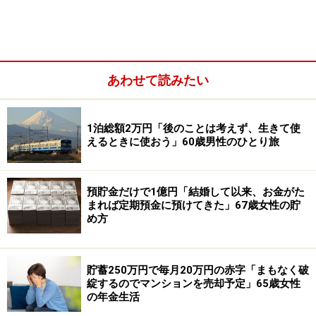
あわせて読みたい
1泊総額2万円「後のことは考えず、生きて使
えるときに使おう」60歳男性のひとり旅
預貯金だけで1億円「結婚して以来、お金がた
まれば定期預金に預けてきた」67歳女性の貯
め方
「食べていくだけでギリギリの生活」
現在の年金額について満足しているか、の問いに「満足
貯蓄250万円で毎月20万円の赤字「まもなく破
していない」と回答した今回の投稿者。
綻するのでマンションを売却予定」65歳女性
の年金生活
その理由について、「年金がとても少なく、食べていく