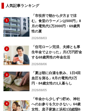
人気記事ランキング
「市役所で朝から夕方まで涼
1
む。食堂のラーメンは500円」8
月の電気代1万2000円・69歳男
性の夏
2026/08/03
「住宅ローン完済、夫婦とも厚
2
生年金でよかった」月2万円貯金
する68歳男性の年金生活
2026/08/06
「夏は朝に白湯を飲み、1日4回
3
血圧を測る」8月の電気代3万
円・84歳女性の1人暮らし
2026/08/05
「年金から少しずつ貯め、神社
4
へのお参りを欠かさない」64歳
女性、息子家族と浜松1泊総額6