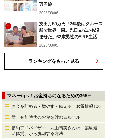
万円旅
2026/08/06
支出月50万円「2年後はクルーズ
5
船で世界一周。先日支払いも済
ませた」62歳男性のFIRE生活
2026/08/05
ランキングをもっと見る
マネーtips！お金持ちになるための365日
お金を貯める・増やす・備える！お得情報100
新・令和時代のお金を貯めるルール
節約アドバイザー・丸山晴美さんの「無駄遣
い体質」から脱却する方法