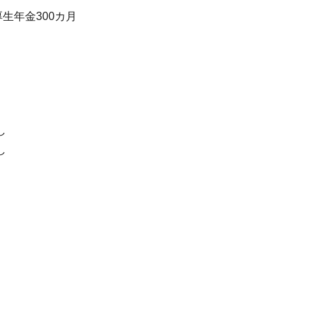
生年金300カ月
し
し