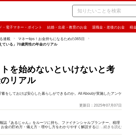
ド・電子マネー・ポイント
結婚・出産・教育のお金
退職金・老後のお金
税
る連載
マネーtips！お金持ちになるための365日
えている」70歳男性の年金のリアル
イトを始めないといけないと考
金のリアル
をしておけば安心した暮らしができるのか。All Aboutが実施したアンケ
更新日：2025年07月07日
資情報誌『あるじゃん』をルーツに持ち、ファイナンシャルプランナー、税理
、お金の貯め方・備え方・増やし方をわかりやすく解説するほか、マネー最
...続きを読む
情報を発信しています。