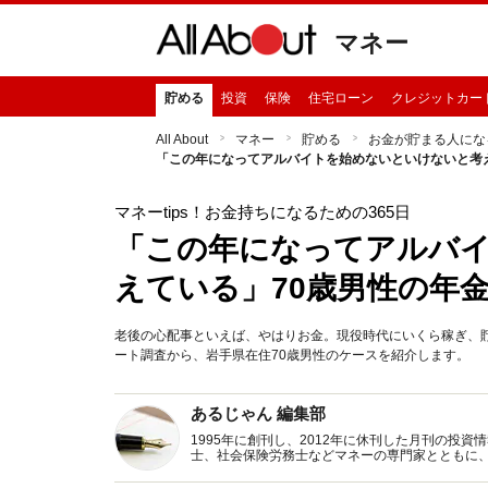
マネー
貯める
投資
保険
住宅ローン
クレジットカー
All About
マネー
貯める
お金が貯まる人にな
「この年になってアルバイトを始めないといけないと考
マネーtips！お金持ちになるための365日
「この年になってアルバ
えている」70歳男性の年
老後の心配事といえば、やはりお金。現役時代にいくら稼ぎ、貯蓄
ート調査から、岩手県在住70歳男性のケースを紹介します。
あるじゃん 編集部
1995年に創刊し、2012年に休刊した月刊の投
士、社会保険労務士などマネーの専門家とともに
新トピックス、おトク・節約コラムなど、役立つ