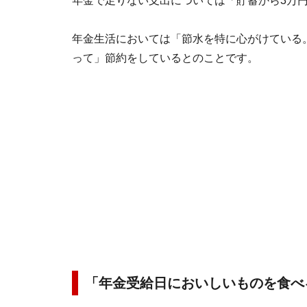
年金で足りない支出については「貯蓄から3万
年金生活においては「節水を特に心がけている
って」節約をしているとのことです。
「年金受給日においしいものを食べ