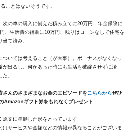
いることはないそうです。
、次の車の購入に備えた積み立てに20万円、年金保険に
万円、生活費の補助に10万円、残りはローンなしで住宅を
り当て済み。
については考えること（が大事）。ボーナスがなくなっ
裕が出るし、何かあった時にも生活を破綻させずに済
した。
皆さんのさまざまなお金のエピソードを
こちらから
ぜひ
のAmazonギフト券をもれなくプレゼント
く原文に準拠した形をとっています
とはサービスや金額などの情報が異なることがございま