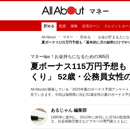
マネー
貯める
投資
保険
住宅ローン
クレジットカー
All About
マネー
貯める
お金が貯まる人にな
夏ボーナス115万円予想も「基本的に月の給料だけでやり
マネーtips！お金持ちになるための365日
夏ボーナス115万円予想
くり」 52歳・公務員女性
All Aboutが募集している「2025年夏のボーナス予測ア
見ていきます。今回は福岡県に住む52歳女性の夏のボーナス予
あるじゃん 編集部
1995年に創刊し、2012年に休刊した月刊の投
士、社会保険労務士などマネーの専門家とともに
新トピックス、おトク・節約コラムなど、役立つ