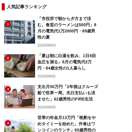
人気記事ランキング
「市役所で朝から夕方まで涼
1
む。食堂のラーメンは500円」8
月の電気代1万2000円・69歳男
性の夏
2026/08/03
「夏は朝に白湯を飲み、1日4回
2
血圧を測る」8月の電気代3万
円・84歳女性の1人暮らし
2026/08/05
支出月50万円「2年後はクルーズ
3
船で世界一周。先日支払いも済
ませた」62歳男性のFIRE生活
2026/08/05
世帯の年金月13万円「晩酌をや
4
めタイミーを始めた。外食はワ
ンコインのランチ」65歳男性の