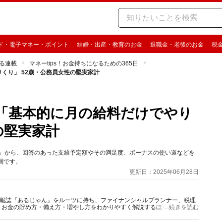
ド・電子マネー・ポイント
結婚・出産・教育のお金
退職金・老後のお金
税
る連載
マネーtips！お金持ちになるための365日
くり」 52歳・公務員女性の堅実家計
も「基本的に月の給料だけでやり
の堅実家計
ンケート」から、回答のあった支給予定額やその満足度、ボーナスの使い道などを
測です。
更新日：2025年06月28日
資情報誌『あるじゃん』をルーツに持ち、ファイナンシャルプランナー、税理
、お金の貯め方・備え方・増やし方をわかりやすく解説するほか、マネー最
...続きを読む
情報を発信しています。