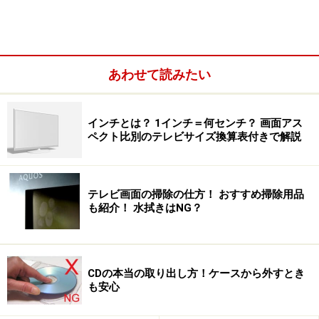
有機と無機の言葉の定義については割愛しますが、有機
ELの他、無機ELも存在します。
有機ELは無機ELに比べて：
・テレビに適したフルカラー表示が可能。
あわせて読みたい
・低い電圧で発光し、明るい。
・薄く作れて、画面を巻き取るような用途にも利用でき
インチとは？ 1インチ＝何センチ？ 画面アス
る。
ペクト比別のテレビサイズ換算表付きで解説
など、テレビ用途として適した特長を備えています。
次のページでは、有機ELテレビの仕組みと特長を、液晶
テレビ画面の掃除の仕方！ おすすめ掃除用品
やプラズマと比較します！
も紹介！ 水拭きはNG？
写真はイメージです。有機ELとは関係有りません。
※記事内容は執筆時点のものです。最新の内容をご確認くださ
CDの本当の取り出し方！ケースから外すとき
い。
も安心