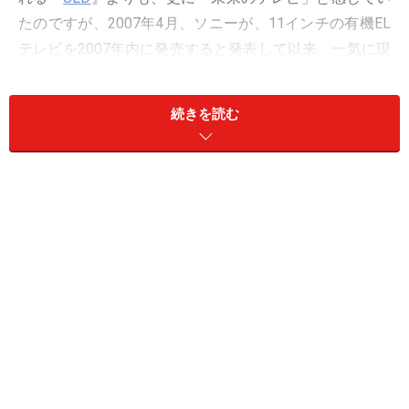
たのですが、2007年4月、ソニーが、11インチの有機EL
テレビを2007年内に発売すると発表して以来、一気に現
実味を帯びてきました。
今回は、その気になる「有機EL」の仕組みや特長を紹介
続きを読む
し、さらに価格動向や買い時を予想します！
有機ELとは？
有機の"EL"はElectroluminescence（エレクトロ・ルミネ
ッセンス)の略です。
まず、エレクトロ・ルミネッセンスとは、電気的な刺激
によって光が出る冷光現象の総称で、白熱電球のよう
に、熱の副産物として得る光と区別されます。 ホタル
の光をイメージされると良いでしょう。