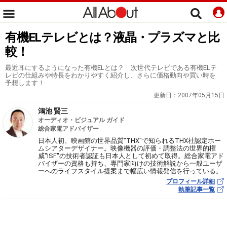
有機ELテレビとは？液晶・プラズマと比
較！
最近耳にするようになった有機ELとは？ 次世代テレビである有機ELテ
レビの仕組みや特長をわかりやすく紹介し、さらに価格動向や買い時を
予想します！
更新日：
2007年05月15日
鴻池 賢三
オーディオ・ビジュアル ガイド
総合家電アドバイザー
日本人初、映画館の世界品質"THX"で知られるTHX社認定ホー
ムシアターデザイナー。映像機器の評価・調整法の世界的権
威"ISF"の技術者認証も日本人として初めて取得。総合家電アド
バイザーの資格も持ち、専門家向けの技術解説から一般ユーザ
ーへのライフスタイル提案まで幅広い情報発信を行っている。
プロフィール詳細
執筆記事一覧