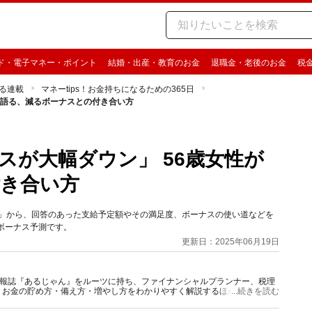
ド・電子マネー・ポイント
結婚・出産・教育のお金
退職金・老後のお金
税
る連載
マネーtips！お金持ちになるための365日
が語る、減るボーナスとの付き合い方
スが大幅ダウン」 56歳女性が
き合い方
ンケート」から、回答のあった支給予定額やその満足度、ボーナスの使い道などを
ボーナス予測です。
更新日：2025年06月19日
資情報誌『あるじゃん』をルーツに持ち、ファイナンシャルプランナー、税理
、お金の貯め方・備え方・増やし方をわかりやすく解説するほか、マネー最
...続きを読む
情報を発信しています。