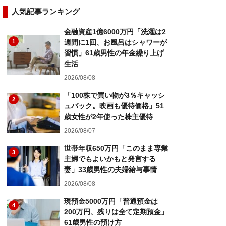
人気記事ランキング
金融資産1億6000万円「洗濯は2
1
週間に1回、お風呂はシャワーが
習慣」61歳男性の年金繰り上げ
生活
2026/08/08
「100株で買い物が3％キャッシ
2
ュバック。映画も優待価格」51
歳女性が2年使った株主優待
2026/08/07
世帯年収650万円「このまま専業
3
主婦でもよいかもと発言する
妻」33歳男性の夫婦給与事情
2026/08/08
現預金5000万円「普通預金は
4
200万円、残りは全て定期預金」
61歳男性の預け方