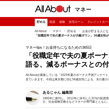
マネー
貯める
投資
保険
住宅ローン
クレジットカー
All About
マネー
貯める
お金が貯まる人にな
「役職定年で夫の夏ボーナスが大幅ダウン」 56歳女性
マネーtips！お金持ちになるための365日
「役職定年で夫の夏ボーナ
語る、減るボーナスとの付
All Aboutが募集している「2025年夏のボーナス予測ア
見ていきます。今回は東京都に住む56歳女性による、夫の夏の
あるじゃん 編集部
1995年に創刊し、2012年に休刊した月刊の投
士、社会保険労務士などマネーの専門家とともに
新トピックス、おトク・節約コラムなど、役立つ