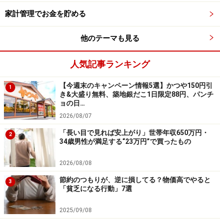
ムダ遣いゼロの家計ルール4：毎日をなんと
家計管理でお金を貯める
なく過ごさない。少しの工夫が節約に
他のテーマも見る
ただ生活するのではなく、ほんの少しの意識と工夫を持
つこと。冷蔵庫の食材を使い切る工夫、洗濯の回数を減
人気記事ランキング
らすにはどうしたらいいか、ムダな電気の消し忘れを減
らす。そんな些細な行動の積み重ねが、家計にじわじわ
【今週末のキャンペーン情報5選】かつや150円引
1
き&大盛り無料、築地銀だこ1日限定88円、パンチ
効いてきます。
ョの日…
2026/08/07
「今日のごはん、昨日の残り物にひと手間加えるだけ」
「長い目で見れば安上がり」世帯年収650万円・
2
「冷凍保存できるからまとめ買いしておこう」などのち
34歳男性が満足する“23万円”で買ったもの
ょっとした“知恵”が、暮らしを整えてくれます。
2026/08/08
節約のつもりが、逆に損してる？物価高でやると
3
「貧乏になる行動」7選
2025/09/08