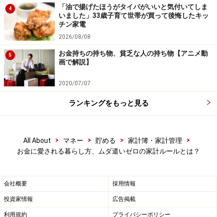
「油で揚げたほうがタイパがいいと気付いてしま
4
いました」33歳子育て世帯が買って後悔したキッ
チン家電
2026/08/08
お金持ちの持ち物、貧乏な人の持ち物【アニメ動
5
画で解説】
2020/07/07
ムダ遣いゼロの家計ルール5：完璧を目指さ
ない。程よい手抜きが心の余裕に
ランキングをもっと見る
節約上手な人は、「頑張り過ぎない」のも上手です。疲
れているときはお総菜に頼ったり、掃除は週末にまとめ
>
>
>
>
All About
マネー
貯める
家計簿・家計管理
てやったりと、程よく手を抜くことで、ストレスをため
お金に愛される暮らし方、ムダ遣いゼロの家計ルールとは？
ずに暮らせます。
会社概要
採用情報
節約は、継続してこそ意味があるもの。頑張り過ぎてパ
投資家情報
広告掲載
ンクしてしまっては、本末転倒です。ちょっとゆるく、
利用規約
プライバシーポリシー
でも続けられる。程よく力を抜くことが「お金に愛され