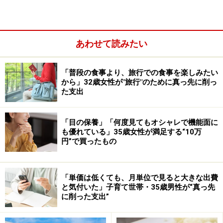
い。「わが家にちょうどいい」暮らしをつ
くる
あわせて読みたい
節約がしんどく感じるとき、その背景には「他の家と比
べてしまう気持ち」が潜んでいることがあります。
「普段の食事より、旅行での食事を楽しみたい
から」32歳女性が"旅行"のために真っ先に削っ
「隣のご夫婦はよく外食に行くみたい」「同年代の友人
た支出
がよく旅行に行っている」そんな場面に触れると、「う
ちも！」とつい考えてしまうこと、ありませんか？
「目の保養」「何度見てもオシャレで機能面に
も優れている」35歳女性が満足する“10万
円”で買ったもの
「単価は低くても、月単位で見ると大きな出費
と気付いた」子育て世帯・35歳男性が“真っ先
に削った支出”