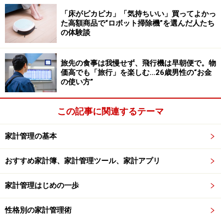
方をしていると、心もお金もムダがなくなり、気付けば
「床がピカピカ」「気持ちいい」買ってよかっ
お金との関係も穏やかなものになっているはずです。
た高額商品で“ロボット掃除機”を選んだ人たち
の体験談
ムダ遣いゼロの家計ルール3：モノを大切
に、そして管理する
旅先の食事は我慢せず、飛行機は早朝便で。物
価高でも「旅行」を楽しむ…26歳男性の“お金
お金に愛されている人は、持ち物の“居場所”を決めてい
の使い方”
ます。例えば、タオルのストックは洗面所のこのカゴ
に、調味料はこの引き出しに。置き場所が決まっている
この記事に関連するテーマ
と、必要以上に買い過ぎたり、同じモノを重複して買っ
たりすることが減ります。
家計管理の基本
おすすめ家計簿、家計管理ツール、家計アプリ
「アレどこに置いたかな？」などと探し物が多い家は、
ムダな出費も増えがち。モノを大切に使い、きちんと管
家計管理はじめの一歩
理することは、ムダ遣いをなくす家計管理の第一歩で
す。
性格別の家計管理術