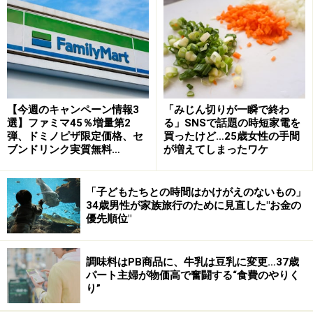
でも、お金に無理なく好かれている人は、他人の家と張
【今週のキャンペーン情報3
「みじん切りが一瞬で終わ
り合ったりはしません。「うちはうち」「自分たちにと
選】ファミマ45％増量第2
る」SNSで話題の時短家電を
弾、ドミノピザ限定価格、セ
買ったけど…25歳女性の手間
って心地よいかどうか」が判断の軸になっています。
ブンドリンク実質無料…
が増えてしまったワケ
例えば、遠くに旅行をするより、近所の温泉に日帰りで
「子どもたちとの時間はかけがえのないもの」
ゆったり過ごすほうが疲れも取れて満足できる、という
34歳男性が家族旅行のために見直した"お金の
優先順位"
人もいるかもしれません。流行りの洋服を毎シーズン買
うより、「着心地のいい定番服を丁寧に手入れして長く
着る」ことに喜びを感じる人もいます。
調味料はPB商品に、牛乳は豆乳に変更…37歳
パート主婦が物価高で奮闘する“食費のやりく
り”
流行や見栄よりも、「わが家のサイズ」に合った暮らし