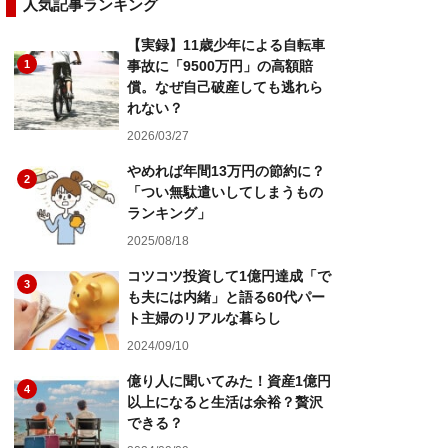
人気記事ランキング
【実録】11歳少年による自転車
1
事故に「9500万円」の高額賠
償。なぜ自己破産しても逃れら
れない？
2026/03/27
やめれば年間13万円の節約に？
2
「つい無駄遣いしてしまうもの
ランキング」
2025/08/18
コツコツ投資して1億円達成「で
3
も夫には内緒」と語る60代パー
ト主婦のリアルな暮らし
2024/09/10
億り人に聞いてみた！資産1億円
4
以上になると生活は余裕？贅沢
できる？